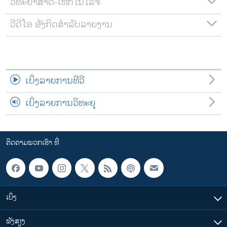
ວິທະຍາສາດ-ເທັກໂນໂລຈີ
ວີດີໂອ ອັງກິດສຳລັບລາຍງານ
ເບິ່ງລາຍການທີວີ
ເບິ່ງລາຍການວິທະຍຸ
ຕິດຕາມພວກເຮົາ ທີ່
ເບິ່ງ
ຟັງສຽງ