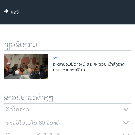
ວິທະຍາສາດ-ເທັກໂນໂລຈີ
ແຊຣ໌
ທຸລະກິດ
ພາສາອັງກິດ
ວີດີໂອ
ກ່ຽວຂ້ອງກັນ
ສຽງ
ຂ່າວ
ລາຍການກະຈາຍສຽງ
ສະພາຮ່ວມມືອ່າວເປີເຊຍ ຈະຖອນ ນັກສັງເກດ
ຕິດຕາມພວກເຮົາ ທີ່
ການ ອອກຈາກຊີເຣຍ
ລາຍງານ
ພາສາຕ່າງໆ
ຂ່າວປະເພດຕ່າງໆ
ວີດີໂອຂ່າວ
ຂ່າວວີໂອເອໃນ 60 ວິນາທີ