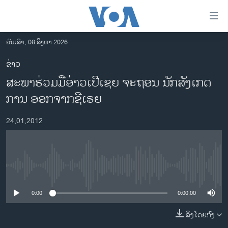
ລິ້ງ
ສຳຫລັບ
ເຂົ້າ
ວັນເສົາ, 08 ສິງຫາ 2026
ຫາ
ໂຮມເພຈ
ຂ່າວ
ຂ້າມ
ລາວ
ສະພາຮ່ວມມືອ່າວເປີເຊຍ ຈະຖອນ ນັກສັງເກດ
ຂ້າມ
ອາເມຣິກາ
ຂ້າມ
ການ ອອກຈາກຊີເຣຍ
ໄປ
ການເລືອກຕັ້ງ ປະທານາທີບໍດີ ສະຫະລັດ 2024
ຫາ
24,01,2012
ຂ່າວ​ຈີນ
ຊອກ
ຄົ້ນ
ໂລກ
ເອເຊຍ
No media source currently available
ອິດສະຫຼະພາບດ້ານການຂ່າວ
0:00
0:00:00
ຊີວິດຊາວລາວ
ລິງໂດຍກົງ
ຊຸມຊົນຊາວລາວ