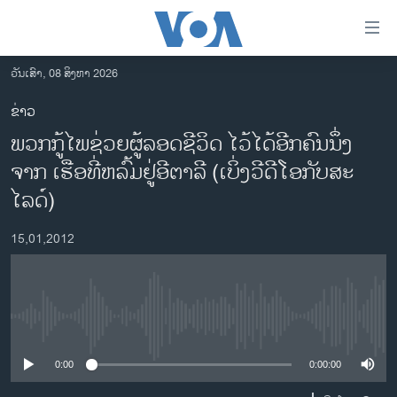
ລິ້ງ
ສຳຫລັບ
ເຂົ້າ
ວັນເສົາ, 08 ສິງຫາ 2026
ຫາ
ໂຮມເພຈ
ຂ່າວ
ຂ້າມ
ລາວ
ພວກກູ້ໄພຊ່ວຍຜູ້ລອດຊີວິດ ໄວ້ໄດ້ອີກຄົນນຶ່ງ
ຂ້າມ
ອາເມຣິກາ
ຂ້າມ
ຈາກ ເຮືອທີ່ຫລົ້ມຢູ່ອີຕາລີ (ເບິ່ງວີດີໂອກັບສະ
ໄປ
ການເລືອກຕັ້ງ ປະທານາທີບໍດີ ສະຫະລັດ 2024
ໄລດ໌)
ຫາ
ຂ່າວ​ຈີນ
ຊອກ
15,01,2012
ຄົ້ນ
ໂລກ
ເອເຊຍ
ອິດສະຫຼະພາບດ້ານການຂ່າວ
No media source currently available
ຊີວິດຊາວລາວ
0:00
0:00:00
ຊຸມຊົນຊາວລາວ