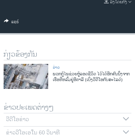
ລິງໂດຍກົງ
ວິທະຍາສາດ-ເທັກໂນໂລຈີ
ທຸລະກິດ
ແຊຣ໌
ພາສາອັງກິດ
ວີດີໂອ
ສຽງ
ກ່ຽວຂ້ອງກັນ
ລາຍການກະຈາຍສຽງ
ຕິດຕາມພວກເຮົາ ທີ່
ຂ່າວ
ລາຍງານ
ພວກກູ້ໄພຊ່ວຍຜູ້ລອດຊີວິດ ໄວ້ໄດ້ອີກຄົນນຶ່ງຈາກ
ເຮືອທີ່ຫລົ້ມຢູ່ອີຕາລີ (ເບິ່ງວີດີໂອກັບສະໄລດ໌)
ພາສາຕ່າງໆ
ຂ່າວປະເພດຕ່າງໆ
ວີດີໂອຂ່າວ
ຂ່າວວີໂອເອໃນ 60 ວິນາທີ