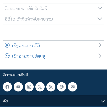
ວິທະຍາສາດ-ເທັກໂນໂລຈີ
ວີດີໂອ ອັງກິດສຳລັບລາຍງານ
ເບິ່ງລາຍການທີວີ
ເບິ່ງລາຍການວິທະຍຸ
ຕິດຕາມພວກເຮົາ ທີ່
ເບິ່ງ