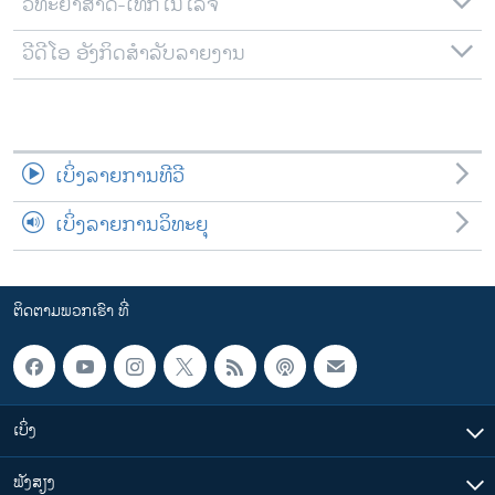
ວິທະຍາສາດ-ເທັກໂນໂລຈີ
ວີດີໂອ ອັງກິດສຳລັບລາຍງານ
ເບິ່ງລາຍການທີວີ
ເບິ່ງລາຍການວິທະຍຸ
ຕິດຕາມພວກເຮົາ ທີ່
ເບິ່ງ
ຟັງສຽງ