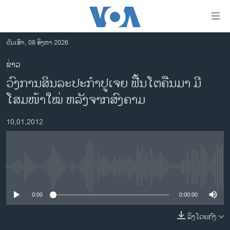
ລິ້ງ
ສຳຫລັບ
ເຂົ້າ
ວັນເສົາ, 08 ສິງຫາ 2026
ຫາ
ໂຮມເພຈ
ຂ່າວ
ຂ້າມ
ລາວ
ວົງການສິນລະປະກໍາປູເຈຍ ຟື້ນໂຕຄືນມາ ມີ
ຂ້າມ
ອາເມຣິກາ
ຂ້າມ
ໂສມໜ້າໃໝ່ ຫລັງຈາກສົງຄາມ
ໄປ
ການເລືອກຕັ້ງ ປະທານາທີບໍດີ ສະຫະລັດ 2024
ຫາ
10,01,2012
ຂ່າວ​ຈີນ
ຊອກ
ຄົ້ນ
ໂລກ
ເອເຊຍ
No media source currently available
ອິດສະຫຼະພາບດ້ານການຂ່າວ
0:00
0:00:00
ຊີວິດຊາວລາວ
ລິງໂດຍກົງ
ຊຸມຊົນຊາວລາວ