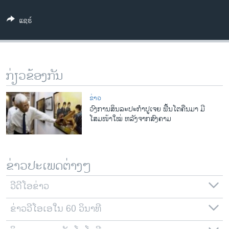
ວິທະຍາສາດ-ເທັກໂນໂລຈີ
ແຊຣ໌
ທຸລະກິດ
ພາສາອັງກິດ
ວີດີໂອ
ກ່ຽວຂ້ອງກັນ
ສຽງ
ຂ່າວ
ລາຍການກະຈາຍສຽງ
ວົງການສິນລະປະກໍາປູເຈຍ ຟື້ນໂຕຄືນມາ ມີ
ຕິດຕາມພວກເຮົາ ທີ່
ໂສມໜ້າໃໝ່ ຫລັງຈາກສົງຄາມ
ລາຍງານ
ພາສາຕ່າງໆ
ຂ່າວປະເພດຕ່າງໆ
ວີດີໂອຂ່າວ
ຂ່າວວີໂອເອໃນ 60 ວິນາທີ