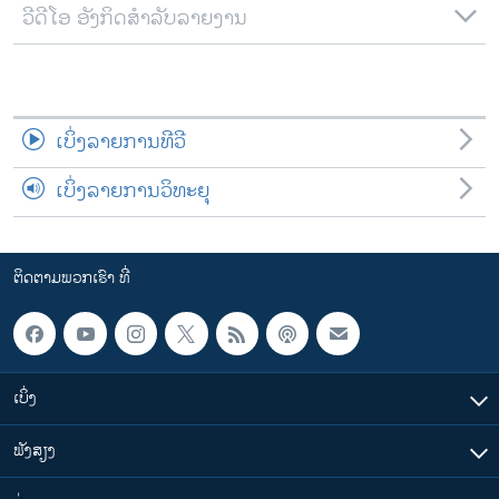
ວີດີໂອ ອັງກິດສຳລັບລາຍງານ
ເບິ່ງລາຍການທີວີ
ເບິ່ງລາຍການວິທະຍຸ
ຕິດຕາມພວກເຮົາ ທີ່
ເບິ່ງ
ຟັງສຽງ