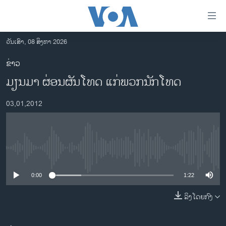
ລິ້ງ
ສຳຫລັບ
ເຂົ້າ
ວັນເສົາ, 08 ສິງຫາ 2026
ຫາ
ໂຮມເພຈ
ຂ່າວ
ຂ້າມ
ລາວ
ມຽນມາ ຜ່ອນຜັນ​ໂທດ ​ແກ່ພວກ​ນັກ​ໂທດ​
ຂ້າມ
ອາເມຣິກາ
ຂ້າມ
03,01,2012
ໄປ
ການເລືອກຕັ້ງ ປະທານາທີບໍດີ ສະຫະລັດ 2024
ຫາ
ຂ່າວ​ຈີນ
ຊອກ
ຄົ້ນ
ໂລກ
No media source currently available
ເອເຊຍ
0:00
1:22
ອິດສະຫຼະພາບດ້ານການຂ່າວ
ຊີວິດຊາວລາວ
ລິງໂດຍກົງ
ຊຸມຊົນຊາວລາວ