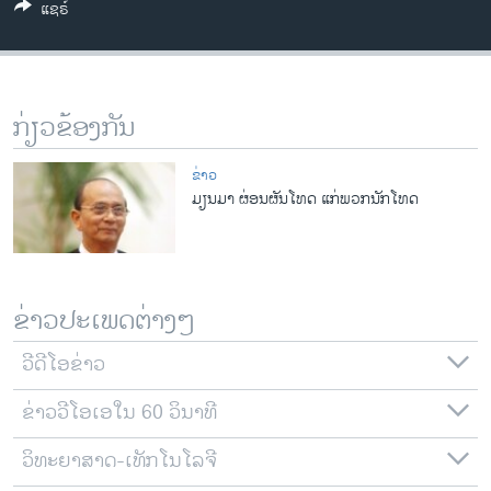
ແຊຣ໌
ວິທະຍາສາດ-ເທັກໂນໂລຈີ
ທຸລະກິດ
ພາສາອັງກິດ
ກ່ຽວຂ້ອງກັນ
ວີດີໂອ
ສຽງ
ຂ່າວ
ມຽນມາ ຜ່ອນຜັນ​ໂທດ ​ແກ່ພວກ​ນັກ​ໂທດ​
ລາຍການກະຈາຍສຽງ
ຕິດຕາມພວກເຮົາ ທີ່
ລາຍງານ
ຂ່າວປະເພດຕ່າງໆ
ພາສາຕ່າງໆ
ວີດີໂອຂ່າວ
ຂ່າວວີໂອເອໃນ 60 ວິນາທີ
ວິທະຍາສາດ-ເທັກໂນໂລຈີ