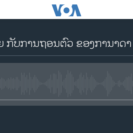
ດ້ວຍ ກັບການຖອນຕົວ ຂອງການາດ
No media source currently availa