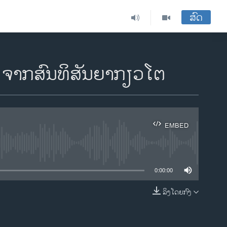
ສົດ
າ ຈາກສົນທິສັນຍາກຽວໂຕ
EMBED
ble
0:00:00
ລິງໂດຍກົງ
EMBED