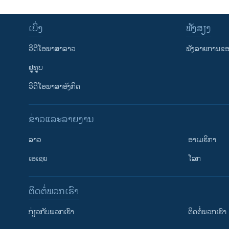
ເບິ່ງ
ຟັງສຽງ
ວີດີໂອພາສາລາວ
ຟັງລາຍການຂອງ
ຢູທູບ
ວີດີໂອພາສາອັງກິດ
ຂ່າວແລະລາຍງານ
ລາວ
ອາເມຣິກາ
ເອເຊຍ
ໂລກ
ຕິດຕໍ່ພວກເຮົາ
ກ່ຽວກັບພວກເຮົາ
ຕິດຕໍ່ພວກເຮົາ