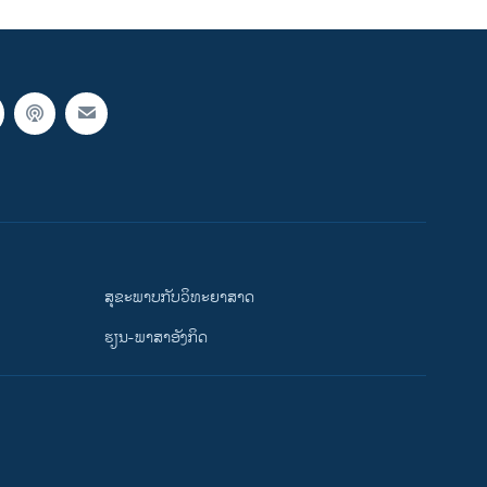
ສຸຂະພາບກັບວິທະຍາສາດ
ຮຽນ-ພາສາອັງກິດ