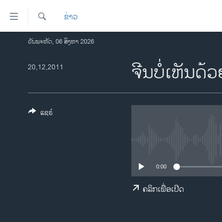
ລິ້ງ
ຂ່າວ
ສຳຫລັບ
ເຂົ້າ
ຄົ້ນຫາ
ວັນພະຫັດ, 06 ສິງຫາ 2026
ໂຮມເພຈ
ຫາ
ລາວ
ຈີນບໍ່ເຫັນ
20,12,2011
ຂ້າມ
ຂ້າມ
ອາເມຣິກາ
ຂ້າມ
ການເລືອກຕັ້ງ ປະທານາທີບໍດີ ສະຫະລັດ
ໄປ
2024
ແຊຣ໌
ຫາ
ຂ່າວ​ຈີນ
ຊອກ
ຄົ້ນ
ໂລກ
ເອເຊຍ
0:00
ອິດສະຫຼະພາບດ້ານການຂ່າວ
ຄລິກເພື່ອເປີດ
ຊີວິດຊາວລາວ
ຊຸມຊົນຊາວລາວ