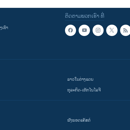
ຕິດຕາມພວກເຮົາ ທີ່
ເຮົາ
ລາວໃນຕ່າງແດນ
ທຸລະກິດ-ເທັກໂນໂລຈີ
ຟັງພອດແຄັສຕ໌