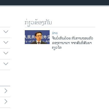
ກ່ຽວຂ້ອງກັນ
ຂ່າວ
ຈີນບໍ່ເຫັນດ້ວຍ ກັບການຖອນຕົວ
ຂອງການາດາ ຈາກສົນທິສັນຍາ
ກຽວໂຕ