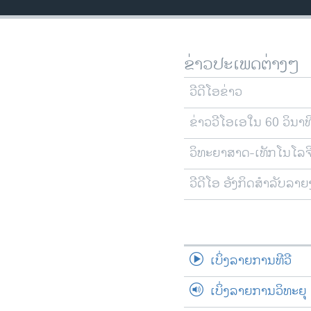
ວິທະຍາສາດ-ເທັກໂນໂລຈີ
ທຸລະກິດ
ຂ່າວປະເພດຕ່າງໆ
ພາສາອັງກິດ
ວີດີໂອ
ວີດີໂອຂ່າວ
ສຽງ
ຂ່າວວີໂອເອໃນ 60 ວິນາທ
ລາຍການກະຈາຍສຽງ
ວິທະຍາສາດ-ເທັກໂນໂລຈ
ລາຍງານ
ວີດີໂອ ອັງກິດສຳລັບລາ
ເບິ່ງລາຍການທີວີ
ເບິ່ງລາຍການວິທະຍຸ