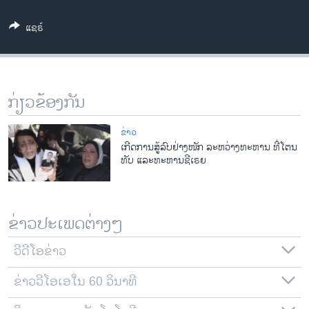
ວິທະຍາສາດ-ເທັກໂນໂລຈີ
ແຊຣ໌
ທຸລະກິດ
ພາສາອັງກິດ
ວີດີໂອ
ກ່ຽວຂ້ອງກັນ
ສຽງ
ຂ່າວ
ລາຍການກະຈາຍສຽງ
ເກີດການສູ້ລົບຢ່າງໜັກ ລະຫວ່າງທະຫານ ທີ່ໂຕນ
ຕິດຕາມພວກເຮົາ ທີ່
ທັບ ແລະທະຫານຊີເຣຍ
ລາຍງານ
ພາສາຕ່າງໆ
ຂ່າວປະເພດຕ່າງໆ
ວີດີໂອຂ່າວ
ຂ່າວວີໂອເອໃນ 60 ວິນາທີ