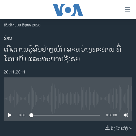
ລິ້ງ
ສຳຫລັບ
ເຂົ້າ
ວັນເສົາ, 08 ສິງຫາ 2026
ຫາ
ໂຮມເພຈ
ຂ່າວ
ຂ້າມ
ລາວ
ເກີດການສູ້ລົບຢ່າງໜັກ ລະຫວ່າງທະຫານ ທີ່
ຂ້າມ
ອາເມຣິກາ
ຂ້າມ
ໂຕນທັບ ແລະທະຫານຊີເຣຍ
ໄປ
ການເລືອກຕັ້ງ ປະທານາທີບໍດີ ສະຫະລັດ 2024
ຫາ
26,11,2011
ຂ່າວ​ຈີນ
ຊອກ
ຄົ້ນ
ໂລກ
ເອເຊຍ
No media source currently available
ອິດສະຫຼະພາບດ້ານການຂ່າວ
0:00
0:00:00
ຊີວິດຊາວລາວ
ລິງໂດຍກົງ
ຊຸມຊົນຊາວລາວ