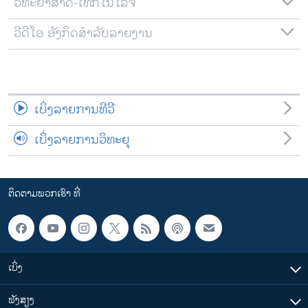
ວິທະຍາສາດ-ເທັກໂນໂລຈີ
ວີດີໂອ ອັງກິດສຳລັບລາຍງານ
ເບິ່ງລາຍການທີວີ
ເບິ່ງລາຍການວິທະຍຸ
ຕິດຕາມພວກເຮົາ ທີ່
ເບິ່ງ
ຟັງສຽງ