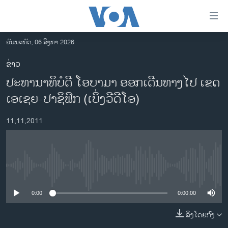
ລິ້ງ
ສຳຫລັບ
ເຂົ້າ
ວັນພະຫັດ, 06 ສິງຫາ 2026
ຫາ
ໂຮມເພຈ
ຂ່າວ
ຂ້າມ
ລາວ
ປະທານາທິບໍດີ ໂອບາມາ ອອກເດີນທາງໄປ ເຂດ
ຂ້າມ
ອາເມຣິກາ
ຂ້າມ
ເອເຊຍ-ປາຊິຟິກ (ເບິ່ງວີດີໂອ)
ໄປ
ການເລືອກຕັ້ງ ປະທານາທີບໍດີ ສະຫະລັດ 2024
ຫາ
11,11,2011
ຂ່າວ​ຈີນ
ຊອກ
ຄົ້ນ
ໂລກ
ເອເຊຍ
No media source currently available
ອິດສະຫຼະພາບດ້ານການຂ່າວ
0:00
0:00:00
ຊີວິດຊາວລາວ
ລິງໂດຍກົງ
ຊຸມຊົນຊາວລາວ