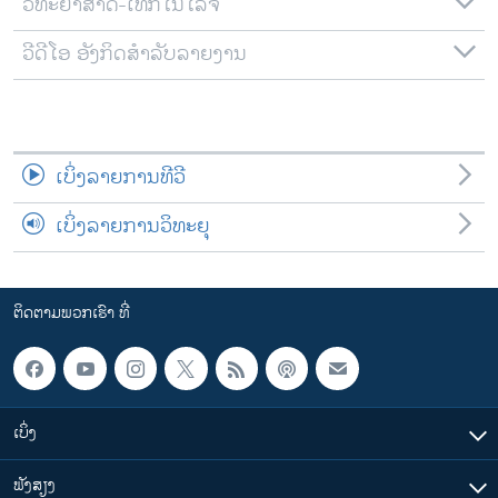
ວິທະຍາສາດ-ເທັກໂນໂລຈີ
ວີດີໂອ ອັງກິດສຳລັບລາຍງານ
ເບິ່ງລາຍການທີວີ
ເບິ່ງລາຍການວິທະຍຸ
ຕິດຕາມພວກເຮົາ ທີ່
ເບິ່ງ
ຟັງສຽງ