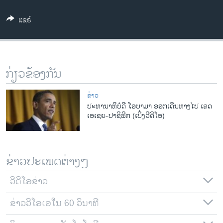
ວິທະຍາສາດ-ເທັກໂນໂລຈີ
ແຊຣ໌
ທຸລະກິດ
ພາສາອັງກິດ
ວີດີໂອ
ກ່ຽວຂ້ອງກັນ
ສຽງ
ຂ່າວ
ລາຍການກະຈາຍສຽງ
ປະທານາທິບໍດີ ໂອບາມາ ອອກເດີນທາງໄປ ເຂດ
ຕິດຕາມພວກເຮົາ ທີ່
ເອເຊຍ-ປາຊິຟິກ (ເບິ່ງວີດີໂອ)
ລາຍງານ
ພາສາຕ່າງໆ
ຂ່າວປະເພດຕ່າງໆ
ວີດີໂອຂ່າວ
ຂ່າວວີໂອເອໃນ 60 ວິນາທີ