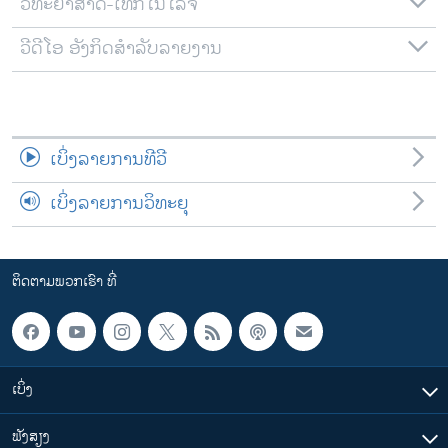
ວິທະຍາສາດ-ເທັກໂນໂລຈີ
ວີດີໂອ ອັງກິດສຳລັບລາຍງານ
ເບິ່ງລາຍການທີວີ
ເບິ່ງລາຍການວິທະຍຸ
ຕິດຕາມພວກເຮົາ ທີ່
ເບິ່ງ
ຟັງສຽງ