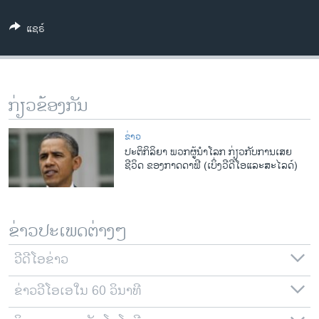
ວິທະຍາສາດ-ເທັກໂນໂລຈີ
ແຊຣ໌
ທຸລະກິດ
ພາສາອັງກິດ
ວີດີໂອ
ກ່ຽວຂ້ອງກັນ
ສຽງ
ຂ່າວ
ລາຍການກະຈາຍສຽງ
ປະຕິກິລິຍາ ພວກຜູ້ນຳໂລກ ກ່ຽວກັບການເສຍ
ຕິດຕາມພວກເຮົາ ທີ່
ຊີວິດ ຂອງກາດດາຟີ (ເບິ່ງວີດີໂອແລະສະໄລດ໌)
ລາຍງານ
ພາສາຕ່າງໆ
ຂ່າວປະເພດຕ່າງໆ
ວີດີໂອຂ່າວ
ຂ່າວວີໂອເອໃນ 60 ວິນາທີ