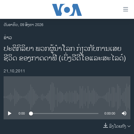
ລິ້ງ
ສຳຫລັບ
ເຂົ້າ
ວັນອາທິດ, 09 ສິງຫາ 2026
ຫາ
ໂຮມເພຈ
ຂ່າວ
ຂ້າມ
ລາວ
ປະຕິກິລິຍາ ພວກຜູ້ນຳໂລກ ກ່ຽວກັບການເສຍ
ຂ້າມ
ອາເມຣິກາ
ຂ້າມ
ຊີວິດ ຂອງກາດດາຟີ (ເບິ່ງວີດີໂອແລະສະໄລດ໌)
ໄປ
ການເລືອກຕັ້ງ ປະທານາທີບໍດີ ສະຫະລັດ 2024
ຫາ
21,10,2011
ຂ່າວ​ຈີນ
ຊອກ
ຄົ້ນ
ໂລກ
ເອເຊຍ
No media source currently available
ອິດສະຫຼະພາບດ້ານການຂ່າວ
0:00
0:00:00
ຊີວິດຊາວລາວ
ລິງໂດຍກົງ
ຊຸມຊົນຊາວລາວ