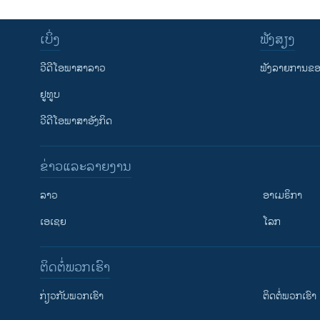
ເບິ່ງ
ຟັງສຽງ
ວີດີໂອພາສາລາວ
ຟັງລາຍການຂອງ
ຢູທູບ
ວີດີໂອພາສາອັງກິດ
ຂ່າວແລະລາຍງານ
ລາວ
ອາເມຣິກາ
ເອເຊຍ
ໂລກ
ຕິດຕໍ່ພວກເຮົາ
ກ່ຽວກັບພວກເຮົາ
ຕິດຕໍ່ພວກເຮົາ