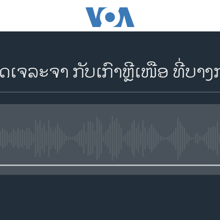
ດເຈລະຈາ ກັບເກົາຫຼີເໜືອ ທີ່ບາ
No media source currently availa