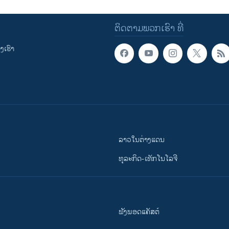
ຕິດຕາມພວກເຮົາ ທີ່
ເຮົາ
ລາວໃນຕ່າງແດນ
ທຸລະກິດ-ເທັກໂນໂລຈີ
ຟັງພອດແຄັສຕ໌