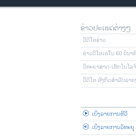
ວິທະຍາສາດ-ເທັກໂນໂລຈີ
ທຸລະກິດ
ຂ່າວປະເພດຕ່າງໆ
ພາສາອັງກິດ
ວີດີໂອ
ວີດີໂອຂ່າວ
ສຽງ
ຂ່າວວີໂອເອໃນ 60 ວິນາທ
ລາຍການກະຈາຍສຽງ
ວິທະຍາສາດ-ເທັກໂນໂລຈ
ລາຍງານ
ວີດີໂອ ອັງກິດສຳລັບລາ
ເບິ່ງລາຍການທີວີ
ເບິ່ງລາຍການວິທະຍຸ