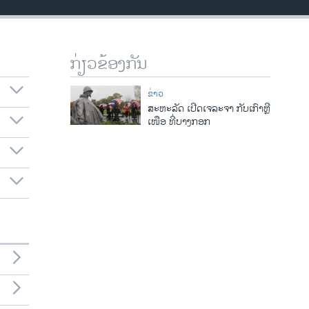
ກ່ຽວຂ້ອງກັນ
ຂ່າວ
ສະຫະລັດ ເປີດເຈລະຈາ ກັບເກົາຫຼີ
ເໜືອ ທີ່ບາງກອກ