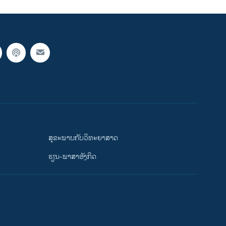
ສຸຂະພາບກັບວິທະຍາສາດ
ຮຽນ-ພາສາອັງກິດ