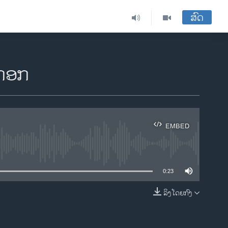
ສົດ
ງກອກ
EMBED
ble
0:23
ລິງໂດຍກົງ
EMBED