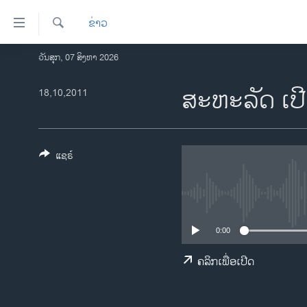
ລິ້ງ
ຂ່າວ
ສຳຫລັບ
ເຂົ້າ
ຄົ້ນຫາ
ວັນສຸກ, 07 ສິງຫາ 2026
ໂຮມເພຈ
ຫາ
ລາວ
ສະຫະລັດ ເປີ
18,10,2011
ຂ້າມ
ຂ້າມ
ອາເມຣິກາ
ຂ້າມ
ການເລືອກຕັ້ງ ປະທານາທີບໍດີ ສະຫະລັດ
ໄປ
2024
ແຊຣ໌
ຫາ
ຂ່າວ​ຈີນ
ຊອກ
ຄົ້ນ
ໂລກ
ເອເຊຍ
0:00
ອິດສະຫຼະພາບດ້ານການຂ່າວ
ຄລິກເພື່ອເປີດ
ຊີວິດຊາວລາວ
ຊຸມຊົນຊາວລາວ