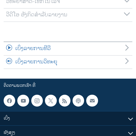
ວິທະຍາສາດ-ເທັກໂນໂລຈີ
ວີດີໂອ ອັງກິດສຳລັບລາຍງານ
ເບິ່ງລາຍການທີວີ
ເບິ່ງລາຍການວິທະຍຸ
ຕິດຕາມພວກເຮົາ ທີ່
ເບິ່ງ
ຟັງສຽງ