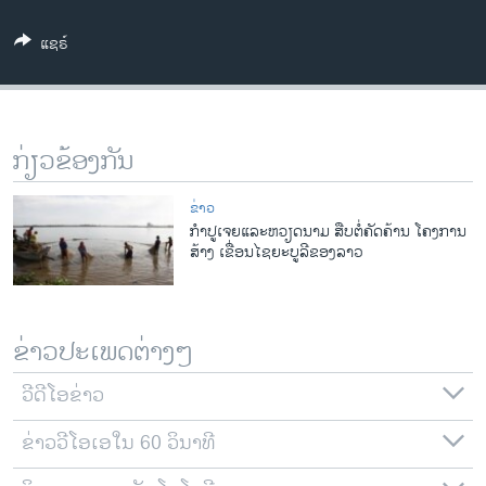
ວິທະຍາສາດ-ເທັກໂນໂລຈີ
ແຊຣ໌
ທຸລະກິດ
ພາສາອັງກິດ
ວີດີໂອ
ກ່ຽວຂ້ອງກັນ
ສຽງ
ຂ່າວ
ລາຍການກະຈາຍສຽງ
ກໍາປູເຈຍແລະຫວຽດນາມ ສືບຕໍ່ຄັດຄ້ານ ໂຄງການ
ຕິດຕາມພວກເຮົາ ທີ່
ສ້າງ ເຂື່ອນໄຊຍະບູລີຂອງລາວ
ລາຍງານ
ພາສາຕ່າງໆ
ຂ່າວປະເພດຕ່າງໆ
ວີດີໂອຂ່າວ
ຂ່າວວີໂອເອໃນ 60 ວິນາທີ