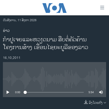
ລິ້ງ
ສຳຫລັບ
ເຂົ້າ
ວັນອັງຄານ, 11 ສິງຫາ 2026
ຫາ
ໂຮມເພຈ
ຂ່າວ
ຂ້າມ
ລາວ
ກໍາປູເຈຍແລະຫວຽດນາມ ສືບຕໍ່ຄັດຄ້ານ
ຂ້າມ
ອາເມຣິກາ
ຂ້າມ
ໂຄງການສ້າງ ເຂື່ອນໄຊຍະບູລີຂອງລາວ
ໄປ
ການເລືອກຕັ້ງ ປະທານາທີບໍດີ ສະຫະລັດ 2024
ຫາ
16,10,2011
ຂ່າວ​ຈີນ
ຊອກ
ຄົ້ນ
ໂລກ
ເອເຊຍ
No media source currently available
ອິດສະຫຼະພາບດ້ານການຂ່າວ
0:00
5:54
ຊີວິດຊາວລາວ
ລິງໂດຍກົງ
ຊຸມຊົນຊາວລາວ