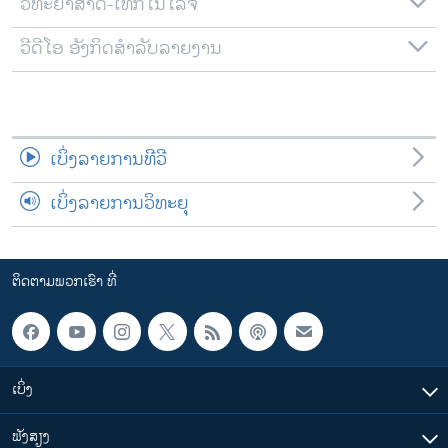
ວິທະຍາສາດ-ເທັກໂນໂລຈີ
ວີດີໂອ ອັງກິດສຳລັບລາຍງານ
ເບິ່ງລາຍການທີວີ
ເບິ່ງລາຍການວິທະຍຸ
ຕິດຕາມພວກເຮົາ ທີ່
ເບິ່ງ
ຟັງສຽງ