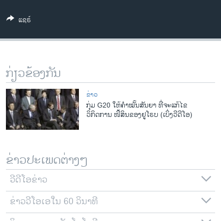
ວິທະຍາສາດ-ເທັກໂນໂລຈີ
ແຊຣ໌
ທຸລະກິດ
ພາສາອັງກິດ
ວີດີໂອ
ກ່ຽວຂ້ອງກັນ
ສຽງ
ຂ່າວ
ລາຍການກະຈາຍສຽງ
ກຸ່ມ G20 ໃຫ້ຄໍາໝັ້ນສັນຍາ ທີ່ຈະແກ້ໄຂ
ຕິດຕາມພວກເຮົາ ທີ່
ວິກິດການ ໜີ້ສິນຂອງຢູໂຣບ (ເບິ່ງວີດີໂອ)
ລາຍງານ
ພາສາຕ່າງໆ
ຂ່າວປະເພດຕ່າງໆ
ວີດີໂອຂ່າວ
ຂ່າວວີໂອເອໃນ 60 ວິນາທີ