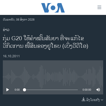
ລິ້ງ
ສຳຫລັບ
ເຂົ້າ
ວັນພະຫັດ, 06 ສິງຫາ 2026
ຫາ
ໂຮມເພຈ
ຂ່າວ
ຂ້າມ
ລາວ
ກຸ່ມ G20 ໃຫ້ຄໍາໝັ້ນສັນຍາ ທີ່ຈະແກ້ໄຂ
ຂ້າມ
ອາເມຣິກາ
ຂ້າມ
ວິກິດການ ໜີ້ສິນຂອງຢູໂຣບ (ເບິ່ງວີດີໂອ)
ໄປ
ການເລືອກຕັ້ງ ປະທານາທີບໍດີ ສະຫະລັດ 2024
ຫາ
16,10,2011
ຂ່າວ​ຈີນ
ຊອກ
ຄົ້ນ
ໂລກ
ເອເຊຍ
No media source currently available
ອິດສະຫຼະພາບດ້ານການຂ່າວ
0:00
0:00:00
ຊີວິດຊາວລາວ
ລິງໂດຍກົງ
ຊຸມຊົນຊາວລາວ