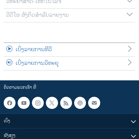
ວິທະຍາສາດ-ເທັກໂນໂລຈີ
ວີດີໂອ ອັງກິດສຳລັບລາຍງານ
ເບິ່ງລາຍການທີວີ
ເບິ່ງລາຍການວິທະຍຸ
ຕິດຕາມພວກເຮົາ ທີ່
ເບິ່ງ
ຟັງສຽງ