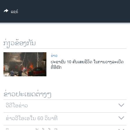
ວິທະຍາສາດ-ເທັກໂນໂລຈີ
ແຊຣ໌
ທຸລະກິດ
ພາສາອັງກິດ
ວີດີໂອ
ກ່ຽວຂ້ອງກັນ
ສຽງ
ຂ່າວ
ລາຍການກະຈາຍສຽງ
ປະຊາຊົນ 10 ຄົນເສຍຊີວິດ ໃນການວາງລະເບີດ
ຕິດຕາມພວກເຮົາ ທີ່
ທີ່ອີຣັກ
ລາຍງານ
ພາສາຕ່າງໆ
ຂ່າວປະເພດຕ່າງໆ
ວີດີໂອຂ່າວ
ຂ່າວວີໂອເອໃນ 60 ວິນາທີ