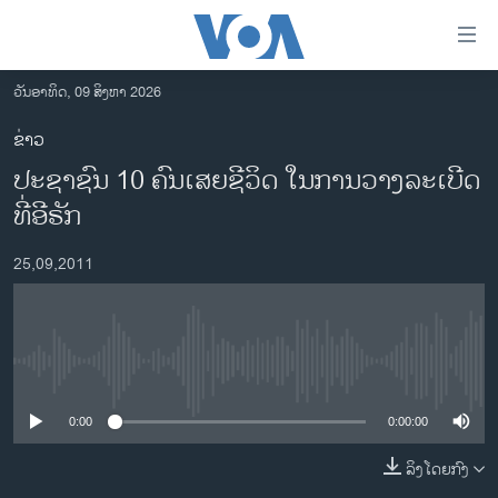
ລິ້ງ
ສຳຫລັບ
ເຂົ້າ
ວັນອາທິດ, 09 ສິງຫາ 2026
ຫາ
ໂຮມເພຈ
ຂ່າວ
ຂ້າມ
ລາວ
ປະຊາຊົນ 10 ຄົນເສຍຊີວິດ ໃນການວາງລະເບີດ
ຂ້າມ
ອາເມຣິກາ
ຂ້າມ
ທີ່ອີຣັກ
ໄປ
ການເລືອກຕັ້ງ ປະທານາທີບໍດີ ສະຫະລັດ 2024
ຫາ
25,09,2011
ຂ່າວ​ຈີນ
ຊອກ
ຄົ້ນ
ໂລກ
ເອເຊຍ
No media source currently available
ອິດສະຫຼະພາບດ້ານການຂ່າວ
0:00
0:00:00
ຊີວິດຊາວລາວ
ລິງໂດຍກົງ
ຊຸມຊົນຊາວລາວ