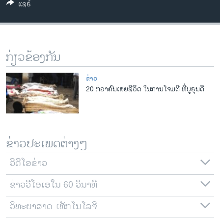
ແຊຣ໌
ວິທະຍາສາດ-ເທັກໂນໂລຈີ
ທຸລະກິດ
ພາສາອັງກິດ
ກ່ຽວຂ້ອງກັນ
ວີດີໂອ
ສຽງ
ຂ່າວ
20 ກ່ວາຄົນເສຍຊີວິດ​ ​ໃນການ​​ໂຈມ​ຕີ ​ທີ່ບູຣຸນດີ
ລາຍການກະຈາຍສຽງ
ຕິດຕາມພວກເຮົາ ທີ່
ລາຍງານ
ຂ່າວປະເພດຕ່າງໆ
ພາສາຕ່າງໆ
ວີດີໂອຂ່າວ
ຂ່າວວີໂອເອໃນ 60 ວິນາທີ
ວິທະຍາສາດ-ເທັກໂນໂລຈີ