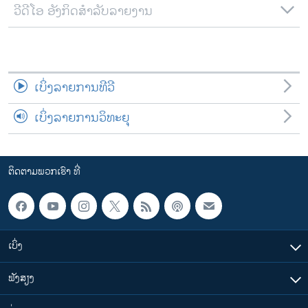
ວີດີໂອ ອັງກິດສຳລັບລາຍງານ
ເບິ່ງລາຍການທີວີ
ເບິ່ງລາຍການວິທະຍຸ
ຕິດຕາມພວກເຮົາ ທີ່
ເບິ່ງ
ຟັງສຽງ