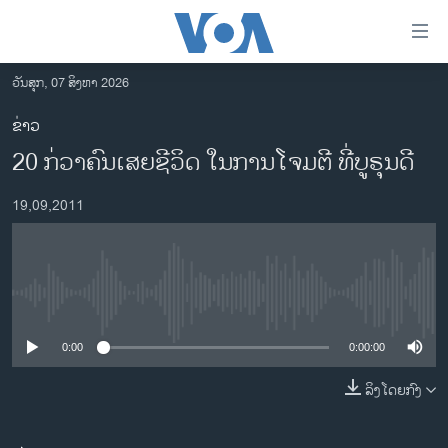
ລິ້ງ
ສຳຫລັບ
ເຂົ້າ
ວັນສຸກ, 07 ສິງຫາ 2026
ຫາ
ໂຮມເພຈ
ຂ່າວ
ຂ້າມ
ລາວ
20 ກ່ວາຄົນເສຍຊີວິດ​ ​ໃນການ​​ໂຈມ​ຕີ ​ທີ່ບູຣຸນດີ
ຂ້າມ
ອາເມຣິກາ
ຂ້າມ
19,09,2011
ໄປ
ການເລືອກຕັ້ງ ປະທານາທີບໍດີ ສະຫະລັດ 2024
ຫາ
ຂ່າວ​ຈີນ
ຊອກ
ຄົ້ນ
ໂລກ
No media source currently available
ເອເຊຍ
0:00
0:00:00
ອິດສະຫຼະພາບດ້ານການຂ່າວ
ຊີວິດຊາວລາວ
ລິງໂດຍກົງ
ຊຸມຊົນຊາວລາວ