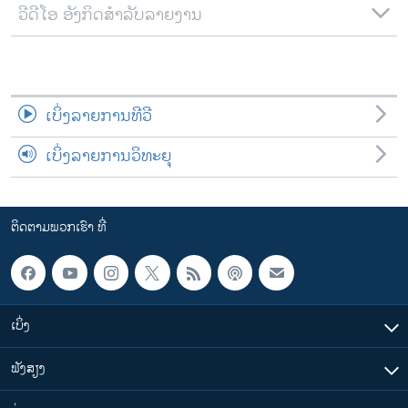
ວີດີໂອ ອັງກິດສຳລັບລາຍງານ
ເບິ່ງລາຍການທີວີ
ເບິ່ງລາຍການວິທະຍຸ
ຕິດຕາມພວກເຮົາ ທີ່
ເບິ່ງ
ຟັງສຽງ