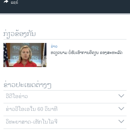
ແຊຣ໌
ວິທະຍາສາດ-ເທັກໂນໂລຈີ
ທຸລະກິດ
ພາສາອັງກິດ
ກ່ຽວຂ້ອງກັນ
ວີດີໂອ
ສຽງ
ຂ່າວ
ຫວຽດນາມ ບໍ່ຮັບເອົາການຕິຕຽນ ຂອງສະຫະລັດ
ລາຍການກະຈາຍສຽງ
ຕິດຕາມພວກເຮົາ ທີ່
ລາຍງານ
ຂ່າວປະເພດຕ່າງໆ
ພາສາຕ່າງໆ
ວີດີໂອຂ່າວ
ຂ່າວວີໂອເອໃນ 60 ວິນາທີ
ວິທະຍາສາດ-ເທັກໂນໂລຈີ