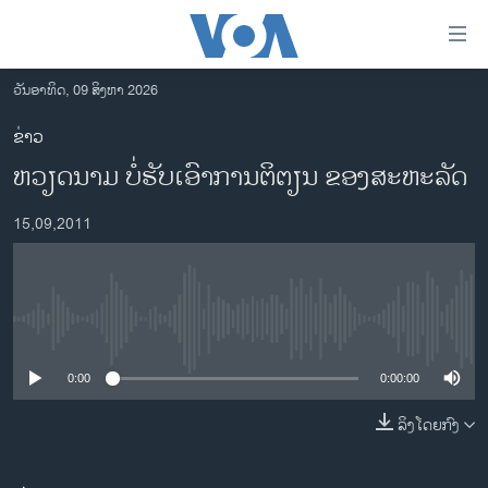
ລິ້ງ
ສຳຫລັບ
ເຂົ້າ
ວັນອາທິດ, 09 ສິງຫາ 2026
ຫາ
ໂຮມເພຈ
ຂ່າວ
ຂ້າມ
ລາວ
ຫວຽດນາມ ບໍ່ຮັບເອົາການຕິຕຽນ ຂອງສະຫະລັດ
ຂ້າມ
ອາເມຣິກາ
ຂ້າມ
15,09,2011
ໄປ
ການເລືອກຕັ້ງ ປະທານາທີບໍດີ ສະຫະລັດ 2024
ຫາ
ຂ່າວ​ຈີນ
ຊອກ
ຄົ້ນ
ໂລກ
No media source currently available
ເອເຊຍ
0:00
0:00:00
ອິດສະຫຼະພາບດ້ານການຂ່າວ
ຊີວິດຊາວລາວ
ລິງໂດຍກົງ
ຊຸມຊົນຊາວລາວ