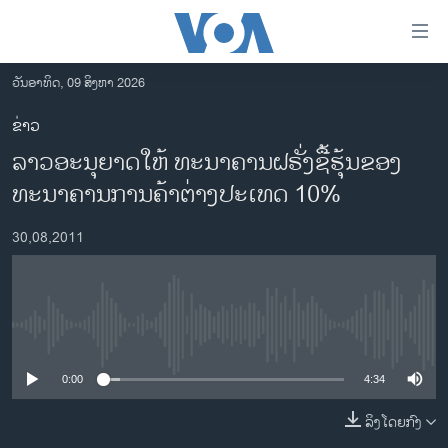
ລິ້ງ
ສຳຫລັບ
ເຂົ້າ
ວັນອາທິດ, 09 ສິງຫາ 2026
ຫາ
ໂຮມເພຈ
ຂ່າວ
ຂ້າມ
ລາວ
ລາວອະນຸຍາດໃຫ້ ທະນາຄານຝຣັ່ງຊື້ຮຸ້ນຂອງ
ຂ້າມ
ອາເມຣິກາ
ຂ້າມ
ທະນາຄານການຄ້າຕ່າງປະເທດ 10%
ໄປ
ການເລືອກຕັ້ງ ປະທານາທີບໍດີ ສະຫະລັດ 2024
ຫາ
30,08,2011
ຂ່າວ​ຈີນ
ຊອກ
ຄົ້ນ
ໂລກ
ເອເຊຍ
No media source currently available
ອິດສະຫຼະພາບດ້ານການຂ່າວ
0:00
4:34
ຊີວິດຊາວລາວ
ລິງໂດຍກົງ
ຊຸມຊົນຊາວລາວ