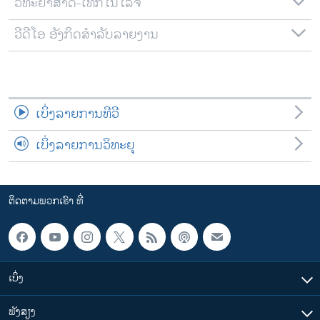
ວິທະຍາສາດ-ເທັກໂນໂລຈີ
ວີດີໂອ ອັງກິດສຳລັບລາຍງານ
ເບິ່ງລາຍການທີວີ
ເບິ່ງລາຍການວິທະຍຸ
ຕິດຕາມພວກເຮົາ ທີ່
ເບິ່ງ
ຟັງສຽງ