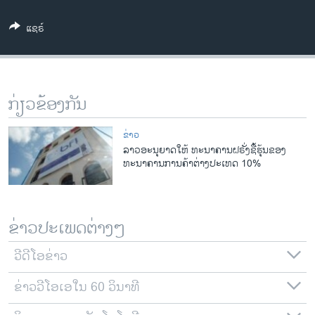
ວິທະຍາສາດ-ເທັກໂນໂລຈີ
ແຊຣ໌
ທຸລະກິດ
ພາສາອັງກິດ
ວີດີໂອ
ກ່ຽວຂ້ອງກັນ
ສຽງ
ຂ່າວ
ລາຍການກະຈາຍສຽງ
ລາວອະນຸຍາດໃຫ້ ທະນາຄານຝຣັ່ງຊື້ຮຸ້ນຂອງ
ຕິດຕາມພວກເຮົາ ທີ່
ທະນາຄານການຄ້າຕ່າງປະເທດ 10%
ລາຍງານ
ພາສາຕ່າງໆ
ຂ່າວປະເພດຕ່າງໆ
ວີດີໂອຂ່າວ
ຂ່າວວີໂອເອໃນ 60 ວິນາທີ