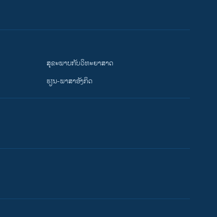
ສຸຂະພາບກັບວິທະຍາສາດ
ຮຽນ-ພາສາອັງກິດ