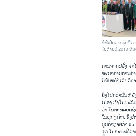
ພິທີເປີດຂາຍຮຸ້ນທີ່
ໃນທ້າຍປີ 2010 ທີ່
ຄານຈາກຝຣັ່ງ ຈະໄດ
ທະນາຄານການຄ້າຕ່
ມີຜົນຫຍັງເລີຍຕໍ່
ຍິ່ງໄປກວ່ານັ້ນ ກໍ
ເນື່ອງ ທັງໃນປະລິ
ວ່າ ໃນຕະຫລອດຊ່ວງເ
ໃນທຸກໆດ້ານ ຊຶ່ງກ
ມູນຄ່າຫຼາຍວ່າ 85 
ຈຸດ ໃນຂະນະທີ່ລາ