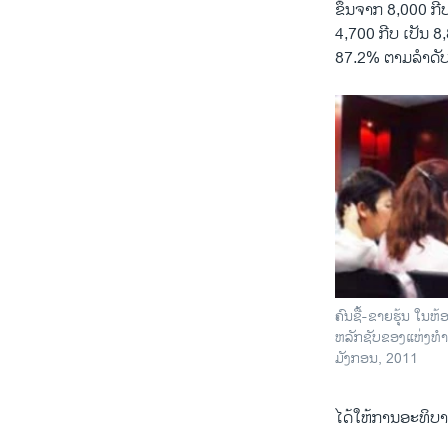
ຂຶ້ນຈາກ 8,000 ກີບ
4,700 ກີບ ເປັນ 8,8
87.2% ຕາມລໍາດັບ
ຄົນຊື້-ຂາຍຮຸ້ນ ໃນ
ຫລັກຊັບຂອງແຫ່ງທ
ມັງກອນ, 2011
ໄດ້ໃຫ້ການອະທິບາ