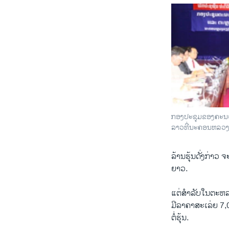
ກອງປະຊຸມຂອງຄະນະ
ລາວທີ່ນະຄອນຫລວງ 
ລ້ານຮຸ້ນດັ່ງກ່າ
ຍາວ.
ແຕ່ສໍາລັບໃນຕະຫ
ມີລາຄາສະເລ່ຍ 7,0
ຕໍ່ຮຸ້ນ.