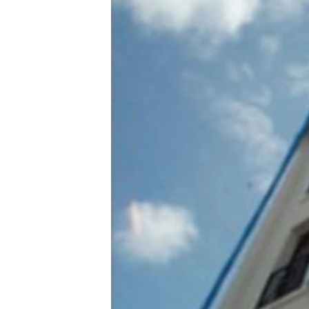
ວິທະຍາສາດ-ເທັກໂນໂລຈີ
ທຸລະກິດ
ພາສາອັງກິດ
ວີດີໂອ
ສຽງ
ລາຍການກະຈາຍສຽງ
ລາຍງານ