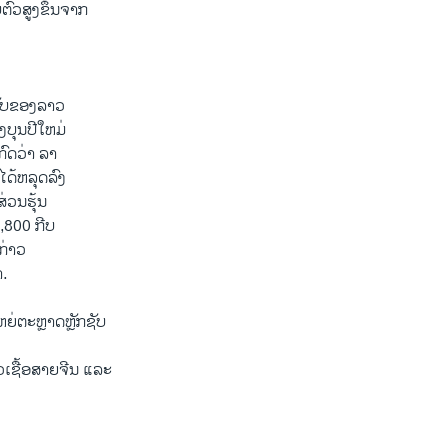
ບຕົວສູງຂຶ້ນຈາກ
ຊັບຂອງລາວ
ງບຸນປີໃຫມ່
ກົດວ່າ ລາ
ດ້ຫລຸດລົງ
ສ່ວນຮຸ້ນ
,800 ກີບ
ງກ່າວ
.
ໃຫຍ່ຕະຫຼາດຫຼັກຊັບ
ວເຊື້ອສາຍຈີນ ແລະ