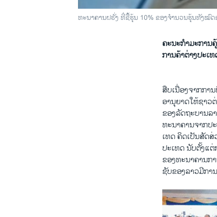
ທະນາຄານຝຣັ່ງ ທີ່ຊື້ຮຸ້ນ 10% ຂອງຈໍານວນຮຸ້ນທັ
ຄະນະກໍາມະການຄຸ
ການຄ້າຕ່າງປະເທດໄ
ສືບເນື່ອງຈາກກາ
ອານຸຍາດໃຫ້ຊາວຕ
ຂອງລັດຖະບານລາວໄດ
ທະນາຄານຈາກປະເທດ
ເທດ ຄິດເປັນສັດ
ປະເທດ ນັບຕັ້ງແຕ່
ຂອງທະນາຄານການ
ຊັບຂອງລາວມີການປັ