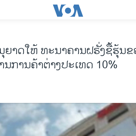
ຸຍາດໃຫ້ ທະນາຄານຝຣັ່ງຊື້ຮຸ້ນຂ
ານການຄ້າຕ່າງປະເທດ 10%