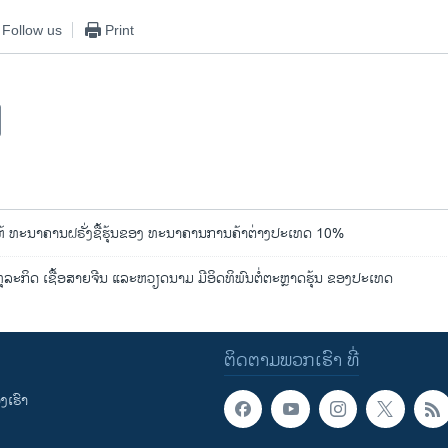
Follow us
Print
 ທະນາຄານຝຣັ່ງຊື້ຮຸ້ນຂອງ ທະນາຄານການຄ້າຕ່າງປະເທດ 10%
ຸລະກິດ ເຊື້ອສາຍຈີນ ແລະຫວຽດນາມ ມີອິດທິພົນຕໍ່ຕະຫຼາດຮຸ້ນ ຂອງປະເທດ
ຕິດຕາມພວກເຮົາ ທີ່
ເຮົາ