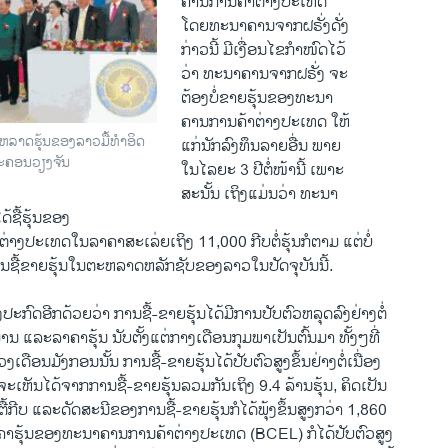
ຄານການຄ້າຕ່າງປະເທດ
ໂດຍທະນາຄານຈາກຝຣັ່ງດັ່ງ
ກ່າວນີ້ ມີເງື່ອນໄຂກໍາໜົດໄວ້
ວ່າ ທະນາຄານຈາກຝຣັ່ງ ຈະ
ຕ້ອງບໍ່ຂາຍຮຸ້ນຂອງທະນາ
ຄານການຄ້າຕ່າງປະເທດ ໃຫ້
ຕະຫລາດຮຸ້ນຂອງລາວມື້ທໍາອິດ
ແກ່ນັກລົງທຶນລາຍອື່ນ ພາຍ
ນະຄອນວຽງຈັນ
ໃນໄລຍະ 3 ປີຕໍ່ໜ້ານີ້ ເພາະ
ສະນັ້ນ ເຖິງແມ່ນວ່າ ທະນາ
້ຊື້ຮຸ້ນຂອງ
າງປະເທດໃນລາຄາສະເລ່ຍເຖິງ 11,000 ກີບຕໍ່ຮຸ້ນກໍຕາມ ແຕ່ບໍ່
ການຊື້ຂາຍຮຸ້ນໃນຕະຫລາດຫລັກຊັບຂອງລາວໃນປັດຈຸບັນນີ້.
ຍັງປະກົດອີກດ້ວຍວ່າ ການຊື້-ຂາຍຮຸ້ນໄດ້ມີການປັບຕົວຫລຸດລົງຢ່າງຕໍ່
ມານ ແລະລາຄາຮຸ້ນ ນັບຕັ້ງແຕ່ກາງເດືອນກຸມພາເປັນຕົ້ນມາ ທັ້ງໆທີ່
ດືອນມັງກອນນັ້ນ ການຊື້-ຂາຍຮຸ້ນ​ໄດ້ປັບຕົວສູງຂຶ້ນຢ່າງຕໍ່ເນື່ອງ
ໍຈະເຫັນໄດ້ຈາກການຊື້-ຂາຍຮຸ້ນລວມກັນເຖິງ 9.4 ລ້ານຮຸ້ນ, ຄິດເປັນ
ຕື້ກີບ ແລະດັດສະນີຂອງການຊື້-ຂາຍຮຸ້ນກໍໄດ້ພຸ້ງຂຶ້ນສູງກວ່າ 1,860
ຄາຮຸ້ນຂອງທະນາຄານການຄ້າຕ່າງປະເທດ (BCEL) ກໍໄດ້ປັບຕົວສູງ