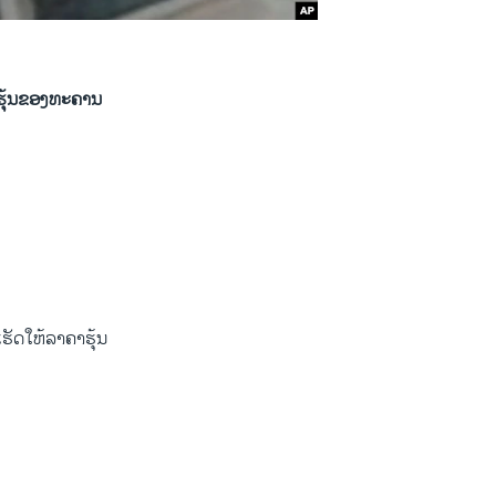
້ຮຸ້ນຂອງທະຄານ
ເຮັດໃຫ້ລາຄາຮຸ້ນ