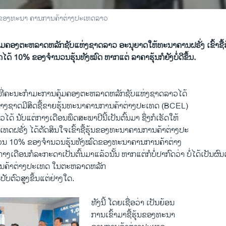
ງໝົດຂອງທະນາ ຄານການຄ້າຕ່າງປະເທດລາວ
້ມຄອງຕະຫລາດຫລັກຊັບແຫ່ງຊາດລາວ ອະນຸຍາດໃຫ້ທະນາຄານຝຣັ່ງ ເຂົ້າຊື
ດ້ 10% ຂອງຈໍານວນຮຸ້ນທັງໝົດ ຫາກແຕ່ ລາຄາຮຸ້ນກໍຍັງບໍ່ດີຂຶ້ນ.
ນທີ່ຄະນະກໍາມະການຄຸ້ມຄອງຕະຫລາດຫລັກຊັບແຫ່ງຊາດລາວໄດ້
່າງຊາດມີສິດຊື້ຂາຍຮຸ້ນທະນາຄານການຄ້າຕ່າງປະເທດ (BCEL)
້ ນັບແຕ່ກາງເດືອນພຶດສະພາປີນີ້ເປັນຕົ້ນມາ ຊຶ່ງກໍເຮັດໃຫ້
ຝຣັ່ງ ໄດ້ຕັດສິນໃຈເຂົ້າຊື້ຮຸ້ນຂອງທະນາຄານການຄ້າຕ່າງປະ
ສ່ວນ 10% ຂອງຈໍານວນຮຸ້ນທັງໝົດຂອງທະນາຄານການຄ້າຕ່າງ
ກາງເດືອນກໍລະກະດາເປັນຕົ້ນມາແລ້ວນັ້ນ ຫາກແຕ່ກໍບໍ່ປາກົດວ່າ ບໍ່ໄດ້ເປັນຜົນ
ຄ້າຕ່າງປະເທດ ໃນຕະຫລາດຫລັກ
ບຕົວສູງຂຶ້ນແຕ່ຢ່າງໃດ.
ທັງນີ້ ໂດຍເຊື່ອວ່າ ເປັນຍ້ອນ
ການເຂົ້າມາຊື້ຮຸ້ນຂອງທະນາ