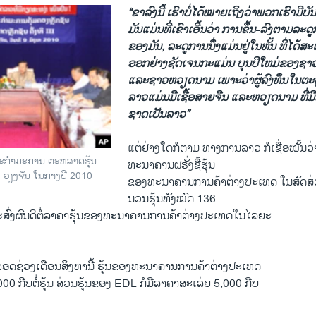
“ຂາລົງນີ້ ເຮົາບໍ່ໄດ້ໝາຍເຖິງວ່າພວກ
ເຮົາມີບັ
ມັນແມ່ນທີ່ເຂົາເອີ້ນວ່າ ການຂຶ້ນ-ລົງ
ຕາມລະດູ
ຂອງມັນ
, ລະດູການນຶ່ງແມ່ນຢູ່ໃນ
ຫັ້ນ ທີ່ໄດ້ສ
ອອກຢ່າງຊັດເຈນກະແມ່ນ
ບ
ນປີ
ໃຫມ່ຂອງຊາວ
ແລະຊາວຫວຽດນາມ ເພາະວ່າ
ຜູ້ລົງທຶນໃນຕະ
ລາວແມ່ນມີເຊື້ອສາຍຈີນ
ແລະຫວຽດນາມ ທີ່ມີ
ຊາດເປັນລາວ
”
ແຕ່ຢ່າງໃດກໍຕາມ ທາງການລາວ ກໍເຊື່ອໝັ້ນວ
ກໍາມະການ ຕະຫລາດຮຸ້ນ
ທະນາຄານຝຣັ່ງຊື້ຮຸ້ນ
ວຽງຈັນ ໃນກາງປີ 2010
ຂອງທະນາຄານການຄ້າຕ່າງປະເທດ ໃນສັດສ່
ນວນຮຸ້ນທັງໝົດ 136
ວ ຈະສົ່ງຜົນດີຕໍ່ລາຄາຮຸ້ນຂອງທະນາຄານການຄ້າຕ່າງປະເທດໃນໄລຍະ
ລອດຊ່ວງເດືອນສິງຫານີ້ ຮຸ້ນຂອງທະນາຄານການຄ້າຕ່າງປະເທດ
00 ກີບຕໍ່ຮຸ້ນ ສ່ວນຮຸ້ນຂອງ EDL ກໍມີລາຄາສະເລ່ຍ 5,000 ກີບ