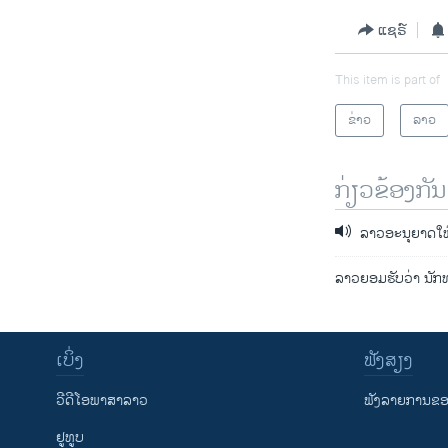
ແຊຣ໌
This item is part of
ຂ່າວ
ລາວ
ກ່ຽວຂ້ອງກັນ
ລາວອະນຸຍາດໃຫ້
ລາວຍອມຮັບວ່າ ນັກທ
ເບິ່ງ
ຟັງສຽງ
ວີດີໂອພາສາລາວ
ຟັງລາຍການຂອງ
ຢູທູບ