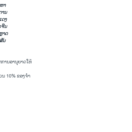
ນຫາ
ການ
ະແດງ
ຈີນ
ຫຼາດ
ສັນ
່າການອານຸຍາດໃຫ້
ວນ 10% ຂອງຈໍາ