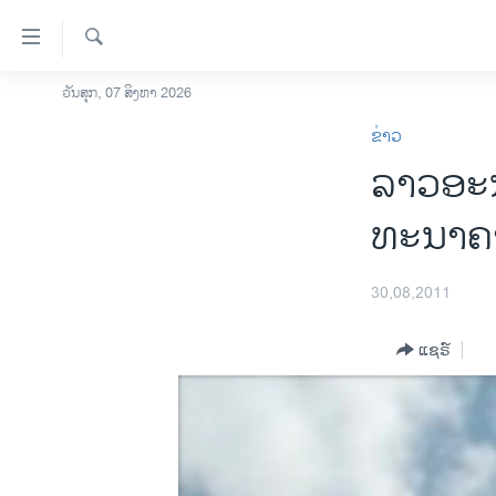
ລິ້ງ
ສຳຫລັບ
ເຂົ້າ
ຄົ້ນຫາ
ວັນສຸກ, 07 ສິງຫາ 2026
ໂຮມເພຈ
ຫາ
ຂ່າວ
ລາວ
ຂ້າມ
ລາວອະນ
ຂ້າມ
ອາເມຣິກາ
ຂ້າມ
ການເລືອກຕັ້ງ ປະທານາທີບໍດີ ສະຫະລັດ
ທະນາຄ
ໄປ
2024
ຫາ
ຂ່າວ​ຈີນ
ຊອກ
30,08,2011
ຄົ້ນ
ໂລກ
ແຊຣ໌
ເອເຊຍ
ອິດສະຫຼະພາບດ້ານການຂ່າວ
ຊີວິດຊາວລາວ
ຊຸມຊົນຊາວລາວ