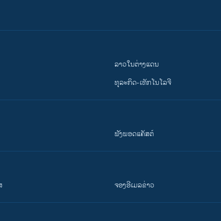
ລາວໃນຕ່າງແດນ
ທຸລະກິດ-ເທັກໂນໂລຈີ
ຟັງພອດແຄັສຕ໌
ສ
ຈອງອີເມລຂ່າວ