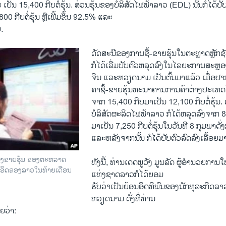
 ເປັນ 15,400 ກີບຕໍ່ຮຸ້ນ. ສ່ວນຮຸ້ນຂອງບໍລິສັດໄຟຟ້າລາວ (EDL) ນັ້ນກໍໄດ້ປັ
00 ກີບຕໍ່ຮຸ້ນ ຫຼືເພີ້ມຂຶ້ນ 92.5% ແລະ
.
ດັດສະນີຂອງການຊື້-ຂາຍຮຸ້ນໃນຕະຫຼາດຫຼັກ
ກໍໄດ້ເລີ່ມປັບຕົວຫລຸດລົງໃນໄລຍະການສະຫຼອ
ຈີນ ແລະຫວຽດນາມ ເປັນຕົ້ນມາແລ້ວ ເມື່ອປາ
ຄາຊື້-ຂາຍຮຸ້ນທະນາຄານການຄ້າຕ່າງປະເທດໄ
ຈາກ 15,400 ກີບມາເປັນ 12,100 ກີບຕໍ່ຮຸ້ນ. 
ບໍລິສັດຜະລິດໄຟຟ້າລາວ ກໍໄດ້ຫລຸດລົງຈາກ 8
ມາເປັນ 7,250 ກີບຕໍ່ຮຸ້ນໃນວັນທີ 8 ກຸມພາດັ່
ແລະຫລັງຈາກນັ້ນ ກໍໄດ້ປັບຕົວລົດລົງເລື້ອຍມາ
ຫ້ອງຂາຍຮຸ້ນ ຂອງຕະຫລາດ
ທັງນີ້, ທ່ານເດດພູວັງ ມູນລັດ ຜູ້ອໍານວຍການ
ຳອິດຂອງລາວໃນທ້າຍເດືອນ
ແຫ່ງຊາດລາວກໍໄດ້ຍອມ
ຮັບວ່າເປັນຍ້ອນອິດທິພົນຂອງນັກທຸລະກິດລາ
ຫວຽດນາມ ດັ່ງທີ່ທ່ານ
ຍວ່າ: