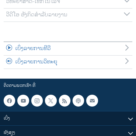
ວິທະຍາສາດ-ເທັກໂນໂລຈີ
ວີດີໂອ ອັງກິດສຳລັບລາຍງານ
ເບິ່ງລາຍການທີວີ
ເບິ່ງລາຍການວິທະຍຸ
ຕິດຕາມພວກເຮົາ ທີ່
ເບິ່ງ
ຟັງສຽງ