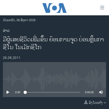
ລິ້ງ
ສຳຫລັບ
ເຂົ້າ
ວັນພະຫັດ, 06 ສິງຫາ 2026
ຫາ
ໂຮມເພຈ
ຂ່າວ
ຂ້າມ
ລາວ
ມີຜູ້ເສຍຊີວິດເພີ່ມຂຶ້ນ ຍ້ອນການຈູດ ບ່ອນຫຼິ້ນກາ
ຂ້າມ
ອາເມຣິກາ
ຂ້າມ
ຊີໂນ ໃນເມັກຊິໂກ
ໄປ
ການເລືອກຕັ້ງ ປະທານາທີບໍດີ ສະຫະລັດ 2024
ຫາ
26,08,2011
ຂ່າວ​ຈີນ
ຊອກ
ຄົ້ນ
ໂລກ
ເອເຊຍ
No media source currently available
ອິດສະຫຼະພາບດ້ານການຂ່າວ
0:00
0:00:00
ຊີວິດຊາວລາວ
ລິງໂດຍກົງ
ຊຸມຊົນຊາວລາວ