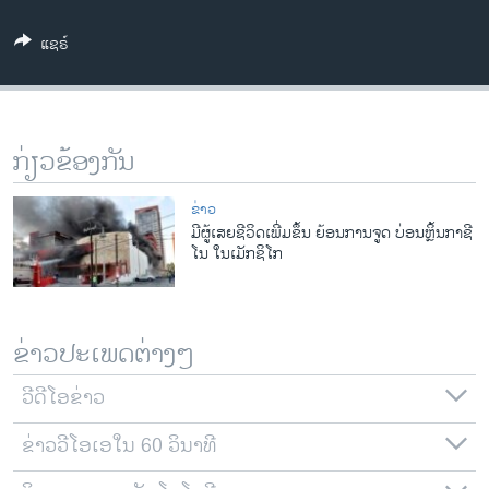
ວິທະຍາສາດ-ເທັກໂນໂລຈີ
ແຊຣ໌
ທຸລະກິດ
ພາສາອັງກິດ
ວີດີໂອ
ກ່ຽວຂ້ອງກັນ
ສຽງ
ຂ່າວ
ລາຍການກະຈາຍສຽງ
ມີຜູ້ເສຍຊີວິດເພີ່ມຂຶ້ນ ຍ້ອນການຈູດ ບ່ອນຫຼິ້ນກາຊີ
ຕິດຕາມພວກເຮົາ ທີ່
ໂນ ໃນເມັກຊິໂກ
ລາຍງານ
ພາສາຕ່າງໆ
ຂ່າວປະເພດຕ່າງໆ
ວີດີໂອຂ່າວ
ຂ່າວວີໂອເອໃນ 60 ວິນາທີ