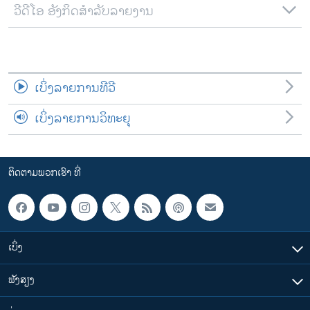
ວີດີໂອ ອັງກິດສຳລັບລາຍງານ
ເບິ່ງລາຍການທີວີ
ເບິ່ງລາຍການວິທະຍຸ
ຕິດຕາມພວກເຮົາ ທີ່
ເບິ່ງ
ຟັງສຽງ