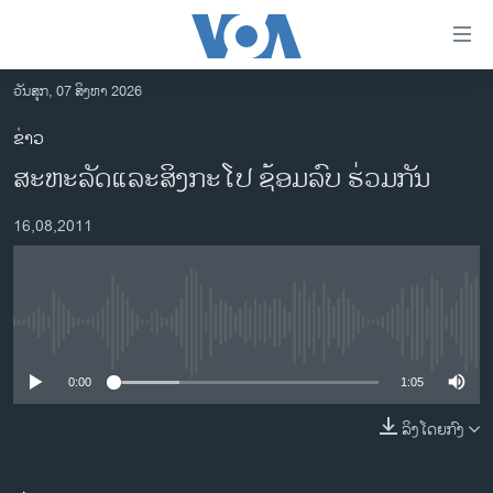
ລິ້ງ
ສຳຫລັບ
ເຂົ້າ
ວັນສຸກ, 07 ສິງຫາ 2026
ຫາ
ໂຮມເພຈ
ຂ່າວ
ຂ້າມ
ລາວ
ສະຫະລັດ​ແລະສິງກະໂປ ຊ້ອມລົບ ຮ່ວມກັນ
ຂ້າມ
ອາເມຣິກາ
ຂ້າມ
16,08,2011
ໄປ
ການເລືອກຕັ້ງ ປະທານາທີບໍດີ ສະຫະລັດ 2024
ຫາ
ຂ່າວ​ຈີນ
ຊອກ
ຄົ້ນ
ໂລກ
No media source currently available
ເອເຊຍ
0:00
1:05
ອິດສະຫຼະພາບດ້ານການຂ່າວ
ຊີວິດຊາວລາວ
ລິງໂດຍກົງ
ຊຸມຊົນຊາວລາວ