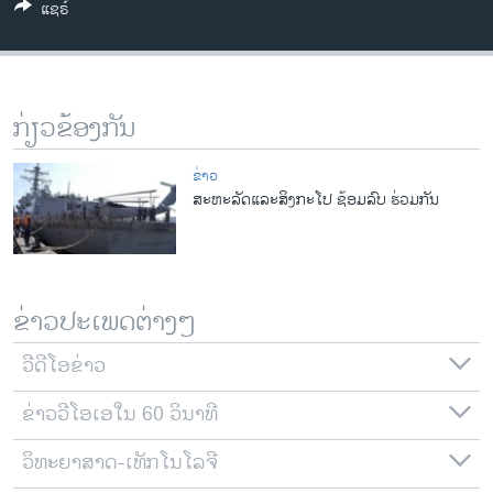
ແຊຣ໌
ວິທະຍາສາດ-ເທັກໂນໂລຈີ
ທຸລະກິດ
ພາສາອັງກິດ
ກ່ຽວຂ້ອງກັນ
ວີດີໂອ
ສຽງ
ຂ່າວ
ສະຫະລັດ​ແລະສິງກະໂປ ຊ້ອມລົບ ຮ່ວມກັນ
ລາຍການກະຈາຍສຽງ
ຕິດຕາມພວກເຮົາ ທີ່
ລາຍງານ
ຂ່າວປະເພດຕ່າງໆ
ພາສາຕ່າງໆ
ວີດີໂອຂ່າວ
ຂ່າວວີໂອເອໃນ 60 ວິນາທີ
ວິທະຍາສາດ-ເທັກໂນໂລຈີ