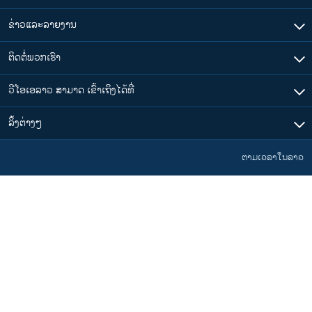
ຂ່າວແລະລາຍງານ
ຕິດຕໍ່ພວກເຮົາ
ວີໂອເອລາວ ສາມາດ ເຂົ້າເຖິງໄດ້ທີ່
​ລິ້ງ​ຕ່າງໆ
ຕາມເວລາໃນລາວ