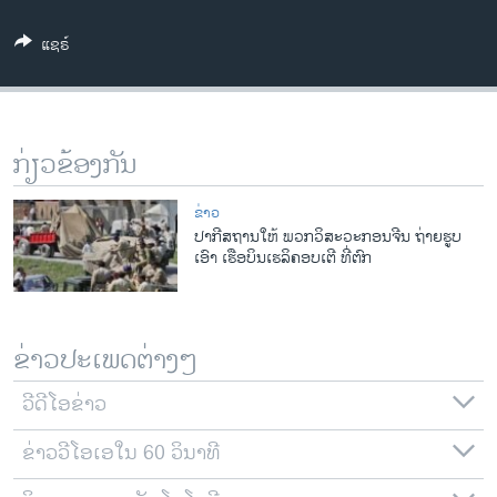
ວິທະຍາສາດ-ເທັກໂນໂລຈີ
ແຊຣ໌
ທຸລະກິດ
ພາສາອັງກິດ
ວີດີໂອ
ກ່ຽວຂ້ອງກັນ
ສຽງ
ຂ່າວ
ລາຍການກະຈາຍສຽງ
ປາ​ກີ​ສຖາ​ນໃຫ້ ພວກ​ວິສະວະກອນຈີນ ຖ່າຍຮູບ​
ຕິດຕາມພວກເຮົາ ທີ່
ເອົາ ເຮືອບິນເຮ​ລິ​ຄອບເຕີ ທີ່ຕົກ
ລາຍງານ
ພາສາຕ່າງໆ
ຂ່າວປະເພດຕ່າງໆ
ວີດີໂອຂ່າວ
ຂ່າວວີໂອເອໃນ 60 ວິນາທີ