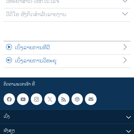
ວິທະຍາສາດ-ເທັກໂນໂລຈີ
ວີດີໂອ ອັງກິດສຳລັບລາຍງານ
ເບິ່ງລາຍການທີວີ
ເບິ່ງລາຍການວິທະຍຸ
ຕິດຕາມພວກເຮົາ ທີ່
ເບິ່ງ
ຟັງສຽງ