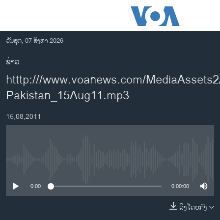
ລິ້ງ
ສຳຫລັບ
ເຂົ້າ
ວັນສຸກ, 07 ສິງຫາ 2026
ຫາ
ໂຮມເພຈ
ຂ່າວ
ຂ້າມ
ລາວ
htttp:///www.voanews.com/MediaAssets2
ຂ້າມ
ອາເມຣິກາ
ຂ້າມ
Pakistan_15Aug11.mp3
ໄປ
ການເລືອກຕັ້ງ ປະທານາທີບໍດີ ສະຫະລັດ 2024
ຫາ
15,08,2011
ຂ່າວ​ຈີນ
ຊອກ
ຄົ້ນ
ໂລກ
ເອເຊຍ
No media source currently available
ອິດສະຫຼະພາບດ້ານການຂ່າວ
0:00
0:00:00
ຊີວິດຊາວລາວ
ລິງໂດຍກົງ
ຊຸມຊົນຊາວລາວ