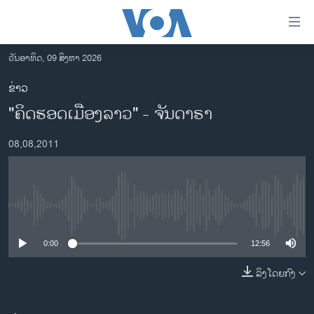
ລິ້ງ
ສຳຫລັບ
ເຂົ້າ
ວັນອາທິດ, 09 ສິງຫາ 2026
ຫາ
ໂຮມເພຈ
ຂ່າວ
ຂ້າມ
ລາວ
"ຄິດຮອດເມືອງລາວ" - ຈັນດາຣາ
ຂ້າມ
ອາເມຣິກາ
ຂ້າມ
08,08,2011
ໄປ
ການເລືອກຕັ້ງ ປະທານາທີບໍດີ ສະຫະລັດ 2024
ຫາ
ຂ່າວ​ຈີນ
ຊອກ
ຄົ້ນ
ໂລກ
No media source currently available
ເອເຊຍ
0:00
12:56
ອິດສະຫຼະພາບດ້ານການຂ່າວ
ຊີວິດຊາວລາວ
ລິງໂດຍກົງ
ຊຸມຊົນຊາວລາວ