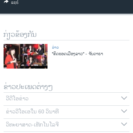
ແຊຣ໌
ວິທະຍາສາດ-ເທັກໂນໂລຈີ
ທຸລະກິດ
ພາສາອັງກິດ
ກ່ຽວຂ້ອງກັນ
ວີດີໂອ
ສຽງ
ຂ່າວ
"ຄິດຮອດເມືອງລາວ" - ຈັນດາຣາ
ລາຍການກະຈາຍສຽງ
ຕິດຕາມພວກເຮົາ ທີ່
ລາຍງານ
ຂ່າວປະເພດຕ່າງໆ
ພາສາຕ່າງໆ
ວີດີໂອຂ່າວ
ຂ່າວວີໂອເອໃນ 60 ວິນາທີ
ວິທະຍາສາດ-ເທັກໂນໂລຈີ