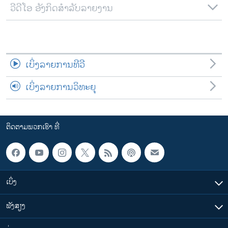
ວີດີໂອ ອັງກິດສຳລັບລາຍງານ
ເບິ່ງລາຍການທີວີ
ເບິ່ງລາຍການວິທະຍຸ
ຕິດຕາມພວກເຮົາ ທີ່
ເບິ່ງ
ຟັງສຽງ