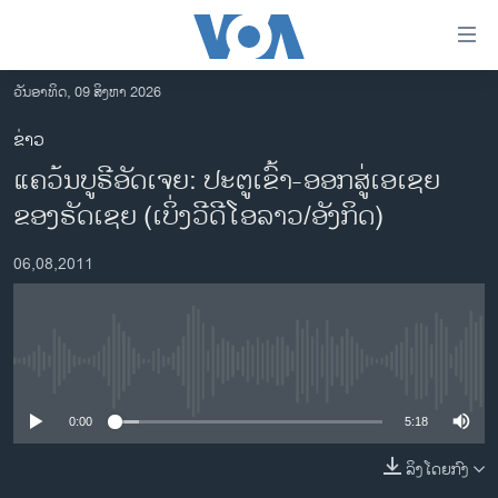
ລິ້ງ
ສຳຫລັບ
ເຂົ້າ
ວັນອາທິດ, 09 ສິງຫາ 2026
ຫາ
ໂຮມເພຈ
ຂ່າວ
ຂ້າມ
ລາວ
ແຄວ້ນບູຣີອັດເຈຍ: ປະຕູເຂົ້າ-ອອກສູ່ເອເຊຍ
ຂ້າມ
ອາເມຣິກາ
ຂ້າມ
ຂອງຣັດເຊຍ (ເບິ່ງວີດີໂອລາວ/ອັງກິດ)
ໄປ
ການເລືອກຕັ້ງ ປະທານາທີບໍດີ ສະຫະລັດ 2024
ຫາ
06,08,2011
ຂ່າວ​ຈີນ
ຊອກ
ຄົ້ນ
ໂລກ
ເອເຊຍ
No media source currently available
ອິດສະຫຼະພາບດ້ານການຂ່າວ
0:00
5:18
ຊີວິດຊາວລາວ
ລິງໂດຍກົງ
ຊຸມຊົນຊາວລາວ