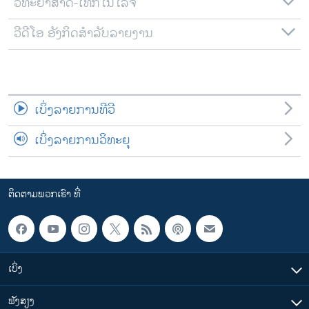
ວິທະຍາສາດ-ເທັກໂນໂລຈີ
ວີດີໂອ ອັງກິດສຳລັບລາຍງານ
ເບິ່ງລາຍການທີວີ
ເບິ່ງລາຍການວິທະຍຸ
ຕິດຕາມພວກເຮົາ ທີ່
ເບິ່ງ
ຟັງສຽງ