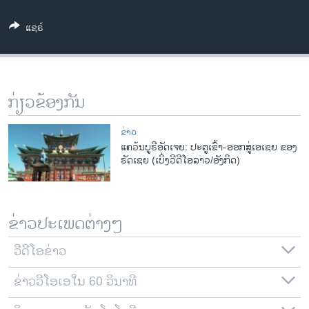
ວິທະຍາສາດ-ເທັກໂນໂລຈີ
ແຊຣ໌
ທຸລະກິດ
ພາສາອັງກິດ
ວີດີໂອ
ກ່ຽວຂ້ອງກັນ
ສຽງ
ຂ່າວ
ລາຍການກະຈາຍສຽງ
ແຄວ້ນບູຣີອັດເຈຍ: ປະຕູເຂົ້າ-ອອກສູ່ເອເຊຍ ຂອງ
ຕິດຕາມພວກເຮົາ ທີ່
ຣັດເຊຍ (ເບິ່ງວີດີໂອລາວ/ອັງກິດ)
ລາຍງານ
ພາສາຕ່າງໆ
ຂ່າວປະເພດຕ່າງໆ
ວີດີໂອຂ່າວ
ຂ່າວວີໂອເອໃນ 60 ວິນາທີ