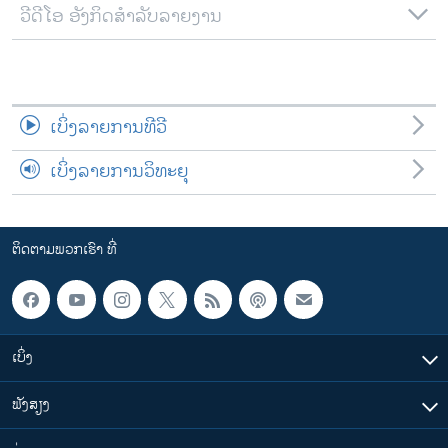
ວີດີໂອ ອັງກິດສຳລັບລາຍງານ
ເບິ່ງລາຍການທີວີ
ເບິ່ງລາຍການວິທະຍຸ
ຕິດຕາມພວກເຮົາ ທີ່
ເບິ່ງ
ຟັງສຽງ