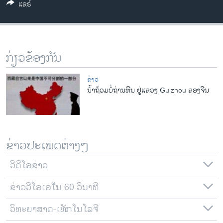
ແຊຣ໌
ວິທະຍາສາດ-ເທັກໂນໂລຈີ
ທຸລະກິດ
ພາສາອັງກິດ
ກ່ຽວຂ້ອງກັນ
ວີດີໂອ
ສຽງ
ຂ່າວ
ນໍ້າຖ້ວມບໍ່ຖ່ານຫີນ ຢູ່ແຂວງ Guizhou ຂອງຈີນ
ລາຍການກະຈາຍສຽງ
ຕິດຕາມພວກເຮົາ ທີ່
ລາຍງານ
ຂ່າວປະເພດຕ່າງໆ
ພາສາຕ່າງໆ
ວີດີໂອຂ່າວ
ຂ່າວວີໂອເອໃນ 60 ວິນາທີ
ວິທະຍາສາດ-ເທັກໂນໂລຈີ