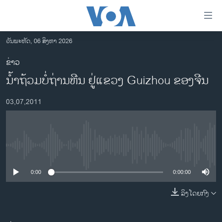
ລິ້ງ
ສຳຫລັບ
ເຂົ້າ
ວັນພະຫັດ, 06 ສິງຫາ 2026
ຫາ
ໂຮມເພຈ
ຂ່າວ
ຂ້າມ
ລາວ
ນໍ້າຖ້ວມບໍ່ຖ່ານຫີນ ຢູ່ແຂວງ Guizhou ຂອງຈີນ
ຂ້າມ
ອາເມຣິກາ
ຂ້າມ
03,07,2011
ໄປ
ການເລືອກຕັ້ງ ປະທານາທີບໍດີ ສະຫະລັດ 2024
ຫາ
ຂ່າວ​ຈີນ
ຊອກ
ຄົ້ນ
ໂລກ
No media source currently available
ເອເຊຍ
0:00
0:00:00
ອິດສະຫຼະພາບດ້ານການຂ່າວ
ຊີວິດຊາວລາວ
ລິງໂດຍກົງ
ຊຸມຊົນຊາວລາວ