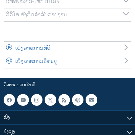
ວິທະຍາສາດ-ເທັກໂນໂລຈີ
ວີດີໂອ ອັງກິດສຳລັບລາຍງານ
ເບິ່ງລາຍການທີວີ
ເບິ່ງລາຍການວິທະຍຸ
ຕິດຕາມພວກເຮົາ ທີ່
ເບິ່ງ
ຟັງສຽງ