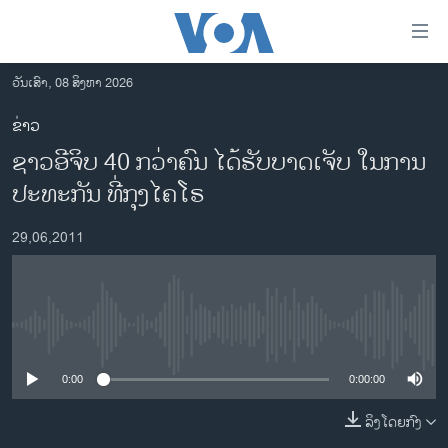
ລິ້ງ
ສຳຫລັບ
ເຂົ້າ
ວັນເສົາ, 08 ສິງຫາ 2026
ຫາ
ໂຮມເພຈ
ຂ່າວ
ຂ້າມ
ລາວ
ຊາວອີຈິບ 40 ກວ່າຄົນ ໄດ້ຮັບບາດເຈັບ ໃນການ
ຂ້າມ
ອາເມຣິກາ
ຂ້າມ
ປະທະກັນ ທີ່ກຸງໄຄໂຣ
ໄປ
ການເລືອກຕັ້ງ ປະທານາທີບໍດີ ສະຫະລັດ 2024
ຫາ
29,06,2011
ຂ່າວ​ຈີນ
ຊອກ
ຄົ້ນ
ໂລກ
ເອເຊຍ
No media source currently available
ອິດສະຫຼະພາບດ້ານການຂ່າວ
0:00
0:00:00
ຊີວິດຊາວລາວ
ລິງໂດຍກົງ
ຊຸມຊົນຊາວລາວ