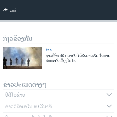
ວິທະຍາສາດ-ເທັກໂນໂລຈີ
ແຊຣ໌
ທຸລະກິດ
ພາສາອັງກິດ
ວີດີໂອ
ກ່ຽວຂ້ອງກັນ
ສຽງ
ຂ່າວ
ລາຍການກະຈາຍສຽງ
ຊາວອີຈິບ 40 ກວ່າຄົນ ໄດ້ຮັບບາດເຈັບ ໃນການ
ຕິດຕາມພວກເຮົາ ທີ່
ປະທະກັນ ທີ່ກຸງໄຄໂຣ
ລາຍງານ
ພາສາຕ່າງໆ
ຂ່າວປະເພດຕ່າງໆ
ວີດີໂອຂ່າວ
ຂ່າວວີໂອເອໃນ 60 ວິນາທີ