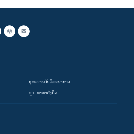
ສຸຂະພາບກັບວິທະຍາສາດ
ຮຽນ-ພາສາອັງກິດ