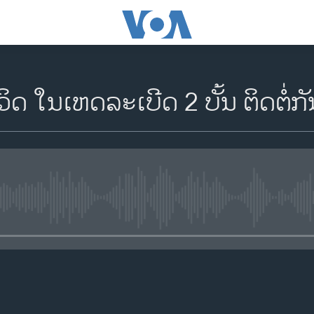
ວິດ ໃນເຫດລະເບີດ 2 ບັ້ນ ຕິດຕໍ່
No media source currently availa