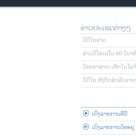
ວິທະຍາສາດ-ເທັກໂນໂລຈີ
ທຸລະກິດ
ຂ່າວປະເພດຕ່າງໆ
ພາສາອັງກິດ
ວີດີໂອ
ວີດີໂອຂ່າວ
ສຽງ
ຂ່າວວີໂອເອໃນ 60 ວິນາທ
ລາຍການກະຈາຍສຽງ
ວິທະຍາສາດ-ເທັກໂນໂລຈ
ລາຍງານ
ວີດີໂອ ອັງກິດສຳລັບລາ
ເບິ່ງລາຍການທີວີ
ເບິ່ງລາຍການວິທະຍຸ