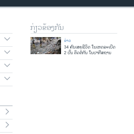
ກ່ຽວຂ້ອງກັນ
ຂ່າວ
34 ຄົນເສຍຊີວິດ ໃນເຫດລະເບີດ
2 ບັ້ນ ຕິດຕໍ່ກັນ ໃນປາກີສຖານ