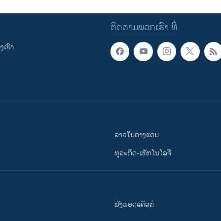
ຕິດຕາມພວກເຮົາ ທີ່
ເຮົາ
ລາວໃນຕ່າງແດນ
ທຸລະກິດ-ເທັກໂນໂລຈີ
ຟັງພອດແຄັສຕ໌