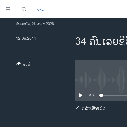
ລິ້ງ
ຂ່າວ
ສຳຫລັບ
ເຂົ້າ
ຄົ້ນຫາ
ວັນພະຫັດ, 06 ສິງຫາ 2026
ໂຮມເພຈ
ຫາ
ລາວ
34 ຄົນເສຍຊີ
12,06,2011
ຂ້າມ
ຂ້າມ
ອາເມຣິກາ
ຂ້າມ
ການເລືອກຕັ້ງ ປະທານາທີບໍດີ ສະຫະລັດ
ໄປ
2024
ແຊຣ໌
ຫາ
ຂ່າວ​ຈີນ
ຊອກ
ຄົ້ນ
ໂລກ
ເອເຊຍ
0:00
ອິດສະຫຼະພາບດ້ານການຂ່າວ
ຄລິກເພື່ອເປີດ
ຊີວິດຊາວລາວ
ຊຸມຊົນຊາວລາວ