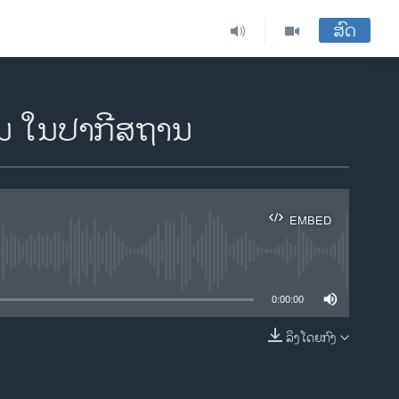
ສົດ
ກັນ ໃນປາກີສຖານ
EMBED
ble
0:00:00
ລິງໂດຍກົງ
EMBED