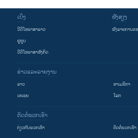
ເບິ່ງ
ຟັງສຽງ
ວີດີໂອພາສາລາວ
ຟັງລາຍການຂອງ
ຢູທູບ
ວີດີໂອພາສາອັງກິດ
ຂ່າວແລະລາຍງານ
ລາວ
ອາເມຣິກາ
ເອເຊຍ
ໂລກ
ຕິດຕໍ່ພວກເຮົາ
ກ່ຽວກັບພວກເຮົາ
ຕິດຕໍ່ພວກເຮົາ