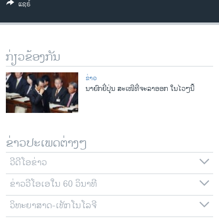
ແຊຣ໌
ວິທະຍາສາດ-ເທັກໂນໂລຈີ
ທຸລະກິດ
ພາສາອັງກິດ
ກ່ຽວຂ້ອງກັນ
ວີດີໂອ
ສຽງ
ຂ່າວ
ນາຍົກຍີ່ປຸ່ນ ສະເໜີທີ່ຈະລາອອກ ໃນໄວໆນີ້
ລາຍການກະຈາຍສຽງ
ຕິດຕາມພວກເຮົາ ທີ່
ລາຍງານ
ຂ່າວປະເພດຕ່າງໆ
ພາສາຕ່າງໆ
ວີດີໂອຂ່າວ
ຂ່າວວີໂອເອໃນ 60 ວິນາທີ
ວິທະຍາສາດ-ເທັກໂນໂລຈີ