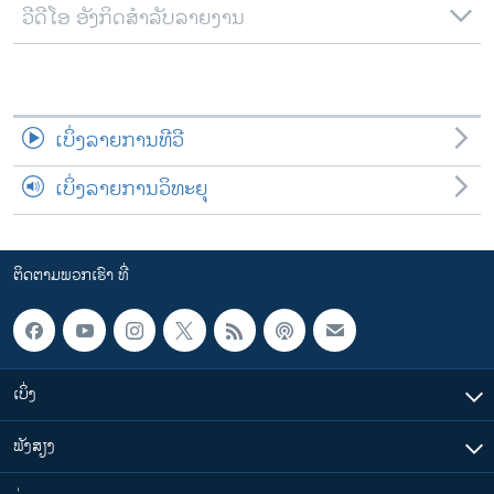
ວີດີໂອ ອັງກິດສຳລັບລາຍງານ
ເບິ່ງລາຍການທີວີ
ເບິ່ງລາຍການວິທະຍຸ
ຕິດຕາມພວກເຮົາ ທີ່
ເບິ່ງ
ຟັງສຽງ