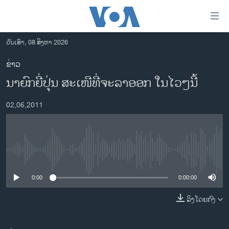
ລິ້ງ
ສຳຫລັບ
ເຂົ້າ
ວັນເສົາ, 08 ສິງຫາ 2026
ຫາ
ໂຮມເພຈ
ຂ່າວ
ຂ້າມ
ລາວ
ນາຍົກຍີ່ປຸ່ນ ສະເໜີທີ່ຈະລາອອກ ໃນໄວໆນີ້
ຂ້າມ
ອາເມຣິກາ
ຂ້າມ
02,06,2011
ໄປ
ການເລືອກຕັ້ງ ປະທານາທີບໍດີ ສະຫະລັດ 2024
ຫາ
ຂ່າວ​ຈີນ
ຊອກ
ຄົ້ນ
ໂລກ
No media source currently available
ເອເຊຍ
0:00
0:00:00
ອິດສະຫຼະພາບດ້ານການຂ່າວ
ຊີວິດຊາວລາວ
ລິງໂດຍກົງ
ຊຸມຊົນຊາວລາວ