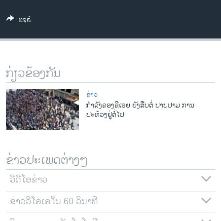
ວິທະຍາສາດ-ເທັກໂນໂລຈີ
ແຊຣ໌
ທຸລະກິດ
ພາສາອັງກິດ
ວີດີໂອ
ກ່ຽວຂ້ອງກັນ
ສຽງ
ຂ່າວ
ລາຍການກະຈາຍສຽງ
ກໍາລັງຂອງຊີເຣຍ ຍັງສືບຕໍ່ ປາບປາມ ການ
ຕິດຕາມພວກເຮົາ ທີ່
ປະທ້ວງຢູ່ຕໍ່ໄປ
ລາຍງານ
ພາສາຕ່າງໆ
ຂ່າວປະເພດຕ່າງໆ
ວີດີໂອຂ່າວ
ຂ່າວວີໂອເອໃນ 60 ວິນາທີ