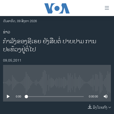
ລິ້ງ
ສຳຫລັບ
ເຂົ້າ
ວັນອາທິດ, 09 ສິງຫາ 2026
ຫາ
ໂຮມເພຈ
ຂ່າວ
ຂ້າມ
ລາວ
ກໍາລັງຂອງຊີເຣຍ ຍັງສືບຕໍ່ ປາບປາມ ການ
ຂ້າມ
ອາເມຣິກາ
ຂ້າມ
ປະທ້ວງຢູ່ຕໍ່ໄປ
ໄປ
ການເລືອກຕັ້ງ ປະທານາທີບໍດີ ສະຫະລັດ 2024
ຫາ
09,05,2011
ຂ່າວ​ຈີນ
ຊອກ
ຄົ້ນ
ໂລກ
ເອເຊຍ
No media source currently available
ອິດສະຫຼະພາບດ້ານການຂ່າວ
0:00
0:00:00
ຊີວິດຊາວລາວ
ລິງໂດຍກົງ
ຊຸມຊົນຊາວລາວ