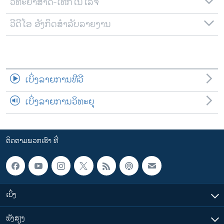
ວິທະຍາສາດ-ເທັກໂນໂລຈີ
ວີດີໂອ ອັງກິດສຳລັບລາຍງານ
ເບິ່ງລາຍການທີວີ
ເບິ່ງລາຍການວິທະຍຸ
ຕິດຕາມພວກເຮົາ ທີ່
ເບິ່ງ
ຟັງສຽງ