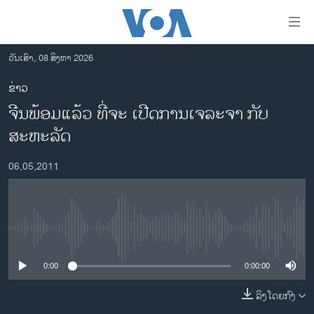
ລິ້ງ
ສຳຫລັບ
ເຂົ້າ
ວັນເສົາ, 08 ສິງຫາ 2026
ຫາ
ໂຮມເພຈ
ຂ່າວ
ຂ້າມ
ລາວ
ຈີນພ້ອມແລ້ວ ທີ່ຈະ ເປີດການເຈລະຈາ ກັບ
ຂ້າມ
ອາເມຣິກາ
ຂ້າມ
ສະຫະລັດ
ໄປ
ການເລືອກຕັ້ງ ປະທານາທີບໍດີ ສະຫະລັດ 2024
ຫາ
06,05,2011
ຂ່າວ​ຈີນ
ຊອກ
ຄົ້ນ
ໂລກ
ເອເຊຍ
No media source currently available
ອິດສະຫຼະພາບດ້ານການຂ່າວ
0:00
0:00:00
ຊີວິດຊາວລາວ
ລິງໂດຍກົງ
ຊຸມຊົນຊາວລາວ