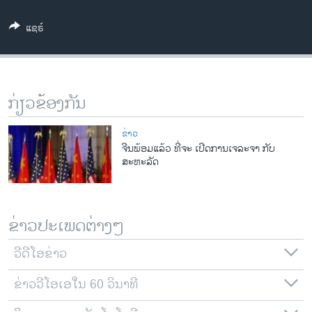
ວິທະຍາສາດ-ເທັກໂນໂລຈີ
ແຊຣ໌
ທຸລະກິດ
ພາສາອັງກິດ
ວີດີໂອ
ກ່ຽວຂ້ອງກັນ
ສຽງ
ຂ່າວ
ລາຍການກະຈາຍສຽງ
ຈີນພ້ອມແລ້ວ ທີ່ຈະ ເປີດການເຈລະຈາ ກັບ
ຕິດຕາມພວກເຮົາ ທີ່
ສະຫະລັດ
ລາຍງານ
ພາສາຕ່າງໆ
ຂ່າວປະເພດຕ່າງໆ
ວີດີໂອຂ່າວ
ຂ່າວວີໂອເອໃນ 60 ວິນາທີ