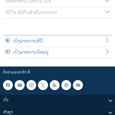
ວິທະຍາສາດ-ເທັກໂນໂລຈີ
ວີດີໂອ ອັງກິດສຳລັບລາຍງານ
ເບິ່ງລາຍການທີວີ
ເບິ່ງລາຍການວິທະຍຸ
ຕິດຕາມພວກເຮົາ ທີ່
ເບິ່ງ
ຟັງສຽງ