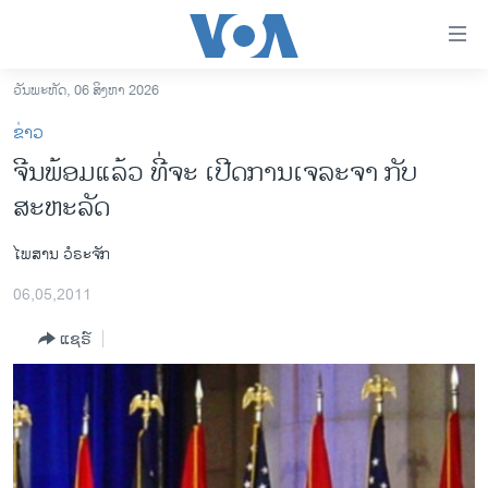
ລິ້ງ
ສຳຫລັບ
ເຂົ້າ
ວັນພະຫັດ, 06 ສິງຫາ 2026
ຫາ
ໂຮມເພຈ
ຂ່າວ
ຂ້າມ
ລາວ
ຈີນພ້ອມແລ້ວ ທີ່ຈະ ເປີດການເຈລະຈາ ກັບ
ຂ້າມ
ອາເມຣິກາ
ສະຫະລັດ
ຂ້າມ
ໄປ
ການເລືອກຕັ້ງ ປະທານາທີບໍດີ ສະຫະລັດ 2024
ຫາ
ໄພສານ ວໍຣະຈັກ
ຂ່າວ​ຈີນ
ຊອກ
06,05,2011
ຄົ້ນ
ໂລກ
ແຊຣ໌
ເອເຊຍ
ອິດສະຫຼະພາບດ້ານການຂ່າວ
ຊີວິດຊາວລາວ
ຊຸມຊົນຊາວລາວ