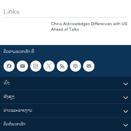
Links
China Acknowledges Differences with US
Ahead of Talks
ຕິດຕາມພວກເຮົາ ທີ່
ເບິ່ງ
ຟັງສຽງ
ຂ່າວແລະລາຍງານ
ຕິດຕໍ່ພວກເຮົາ