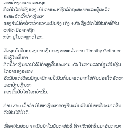
ລະຫວ່າງປະເທດເສດຖະ
ກິດຍັກໃຫຍ່ທັງສອງ. ບັນດາສະມາຊິກລັດຖະສະພາແລະຜູ້ຜະລິດ
ສະຫະລັດເວົ້າວ່າເງິນຕາ
ຂອງຈີນມີຄ່າຕໍ່າກວ່າຄວາມເປັນຈິງ ເຖິງ 40% ຊຶ່ງເຮັດໃຫ້ສິນຄ້າທີ່ຈີນ
ຜະລິດ ມີລາຄາຖືກ
ກວ່າ ຢູ່ໃນຕະຫຼາດໂລກ.
ລັດຖະມົນຕີກະຊວງການເງິນຂອງສະຫະລັດທ່ານ Timothy Geithner
ຮັບຮູ້ໃນຕົ້ນອາ
ທິດນີ້ວ່າເງິນຢວນໄດ້ມີຄ່າສູງຂຶ້ນປະມານ 5% ໃນການແລກປ່ຽນກັບເງິນ
ໂດລາຂອງສະຫະ
ລັດນັບແຕ່ເດືອນມິຖຸນາປີກາຍນີ້ເປັນຕົ້ນມາແຕ່ຢາກໃຫ້ຈີນປ່ອຍໃຫ້ອັດຕາ
ແລກປ່ຽນເງິນຕາ
ຂອງຕົນປັບໂຕໄວກວ່ານັ້ນ.
ທ່ານ Zhu ເວົ້າວ່າ ບັນຫາເງິນຕາຂອງຈີນແມ່ນເປັນບັນຫາທີ່ປະເທດອື່ນ
ຕັດສິນໃຫ້ບໍ່ໄດ້.
ເລື່ອງເງິນຢວນ ຈະເປັນນຶ່ງໃນບັນດາຫົວຂໍ້ ທີ່ຈະຖືກຍົກຂຶ້ນມາສົນທະນາ