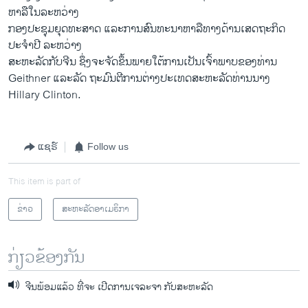
ຫາລືໃນລະຫວ່າງ
ກອງປະຊຸມຍຸດທະສາດ ແລະການສົນທະນາຫາລືທາງດ້ານເສດຖະກິດ
ປະຈຳປີ ລະຫວ່າງ
ສະຫະລັດກັບຈີນ ຊຶ່ງຈະຈັດຂຶ້ນພາຍໃຕ້ການເປັນເຈົ້າພາບຂອງທ່ານ
Geithner ແລະລັດ ຖະມົນຕີການຕ່າງປະເທດສະຫະລັດທ່ານນາງ
Hillary Clinton.
ແຊຣ໌
Follow us
This item is part of
ຂ່າວ
ສະຫະລັດອາເມຣິກາ
ກ່ຽວຂ້ອງກັນ
ຈີນພ້ອມແລ້ວ ທີ່ຈະ ເປີດການເຈລະຈາ ກັບສະຫະລັດ