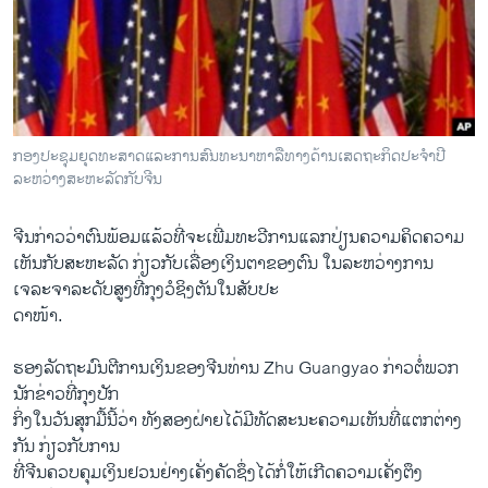
ວິທະຍາສາດ-ເທັກໂນໂລຈີ
ທຸລະກິດ
ພາສາອັງກິດ
ວີດີໂອ
ກອງປະຊຸມຍຸດທະສາດແລະການສົນທະນາຫາລືທາງດ້ານເສດຖະກິດປະຈຳປີ
ສຽງ
ລະຫວ່າງສະຫະລັດກັບຈີນ
ລາຍການກະຈາຍສຽງ
ຕິດຕາມພວກເຮົາ ທີ່
ຈີນກ່າວວ່າຕົນພ້ອມແລ້ວທີ່ຈະເພີ່ມທະວີການແລກປ່ຽນຄວາມຄິດຄວາມ
ລາຍງານ
ເຫັນກັບສະຫະລັດ ກ່ຽວກັບເລື່ອງເງິນຕາຂອງຕົນ ໃນລະຫວ່າງການ
ເຈລະຈາລະດັບສູງທີ່ກຸງວໍຊິງຕັນໃນສັບປະ
ດາໜ້າ.
ພາສາຕ່າງໆ
ຮອງລັດຖະມົນຕີການເງິນຂອງຈີນທ່ານ Zhu Guangyao ກ່າວຕໍ່ພວກ
ນັກຂ່າວທີ່ກຸງປັກ
ກິ່ງໃນວັນສຸກມື້ນີ້ວ່າ ທັງສອງຝ່າຍໄດ້ມີທັດສະນະຄວາມເຫັນທີ່ແຕກຕ່າງ
ກັນ ກ່ຽວກັບການ
ທີ່ຈີນຄວບຄຸມເງິນຢວນຢ່າງເຄັ່ງຄັດຊຶ່ງໄດ້ກໍ່ໃຫ້ເກີດຄວາມເຄັ່ງຕຶງ