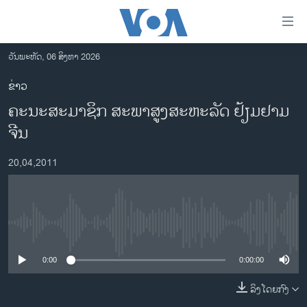
ລິ້ງ
ສຳຫລັບ
ເຂົ້າ
ວັນພະຫັດ, 06 ສິງຫາ 2026
ຫາ
ໂຮມເພຈ
ຂ່າວ
ຂ້າມ
ລາວ
ຄະນະສະມາຊິກ ສະພາສູງສະຫະລັດ ຢ້ຽມຢາມ
ຂ້າມ
ອາເມຣິກາ
ຂ້າມ
ຈີນ
ໄປ
ການເລືອກຕັ້ງ ປະທານາທີບໍດີ ສະຫະລັດ 2024
ຫາ
20,04,2011
ຂ່າວ​ຈີນ
ຊອກ
ຄົ້ນ
ໂລກ
ເອເຊຍ
No media source currently available
ອິດສະຫຼະພາບດ້ານການຂ່າວ
0:00
0:00:00
ຊີວິດຊາວລາວ
ລິງໂດຍກົງ
ຊຸມຊົນຊາວລາວ