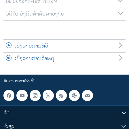
ວິທະຍາສາດ-ເທັກໂນໂລຈີ
ວີດີໂອ ອັງກິດສຳລັບລາຍງານ
ເບິ່ງລາຍການທີວີ
ເບິ່ງລາຍການວິທະຍຸ
ຕິດຕາມພວກເຮົາ ທີ່
ເບິ່ງ
ຟັງສຽງ