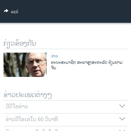
ວິທະຍາສາດ-ເທັກໂນໂລຈີ
ແຊຣ໌
ທຸລະກິດ
ພາສາອັງກິດ
ວີດີໂອ
ກ່ຽວຂ້ອງກັນ
ສຽງ
ຂ່າວ
ລາຍການກະຈາຍສຽງ
ຄະນະສະມາຊິກ ສະພາສູງສະຫະລັດ ຢ້ຽມຢາມ
ຕິດຕາມພວກເຮົາ ທີ່
ຈີນ
ລາຍງານ
ພາສາຕ່າງໆ
ຂ່າວປະເພດຕ່າງໆ
ວີດີໂອຂ່າວ
ຂ່າວວີໂອເອໃນ 60 ວິນາທີ