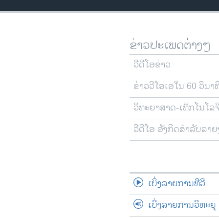
ວິທະຍາສາດ-ເທັກໂນໂລຈີ
ທຸລະກິດ
ຂ່າວປະເພດຕ່າງໆ
ພາສາອັງກິດ
ວີດີໂອ
ວີດີໂອຂ່າວ
ສຽງ
ຂ່າວວີໂອເອໃນ 60 ວິນາທ
ລາຍການກະຈາຍສຽງ
ວິທະຍາສາດ-ເທັກໂນໂລຈ
ລາຍງານ
ວີດີໂອ ອັງກິດສຳລັບລາ
ເບິ່ງລາຍການທີວີ
ເບິ່ງລາຍການວິທະຍຸ