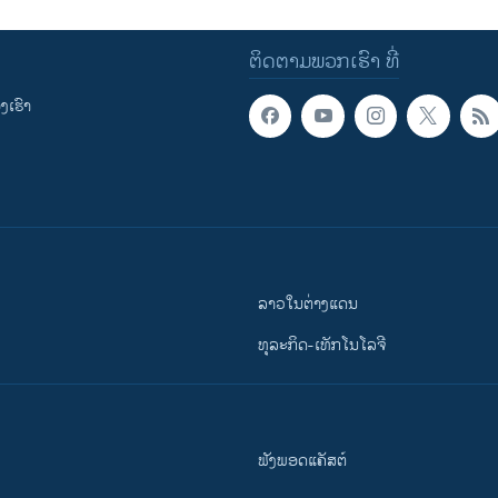
ຕິດຕາມພວກເຮົາ ທີ່
ເຮົາ
ລາວໃນຕ່າງແດນ
ທຸລະກິດ-ເທັກໂນໂລຈີ
ຟັງພອດແຄັສຕ໌