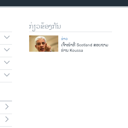
ກ່ຽວຂ້ອງກັນ
ຂ່າວ
ເຈົ້າໜ້າທີ່ Scotland ສອບຖາມ
ທ່ານ Koussa