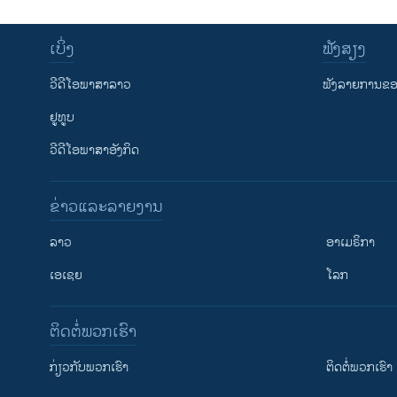
ເບິ່ງ
ຟັງສຽງ
ວີດີໂອພາສາລາວ
ຟັງລາຍການຂອງ
ຢູທູບ
ວີດີໂອພາສາອັງກິດ
ຂ່າວແລະລາຍງານ
ລາວ
ອາເມຣິກາ
ເອເຊຍ
ໂລກ
ຕິດຕໍ່ພວກເຮົາ
ກ່ຽວກັບພວກເຮົາ
ຕິດຕໍ່ພວກເຮົາ