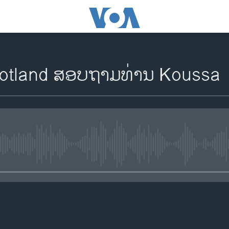
 Scotland ສອບຖາມທ່ານ Koussa
No media source currently availa