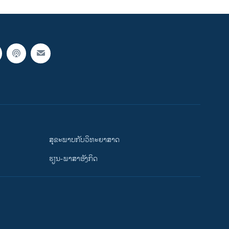
ສຸຂະພາບກັບວິທະຍາສາດ
ຮຽນ-ພາສາອັງກິດ