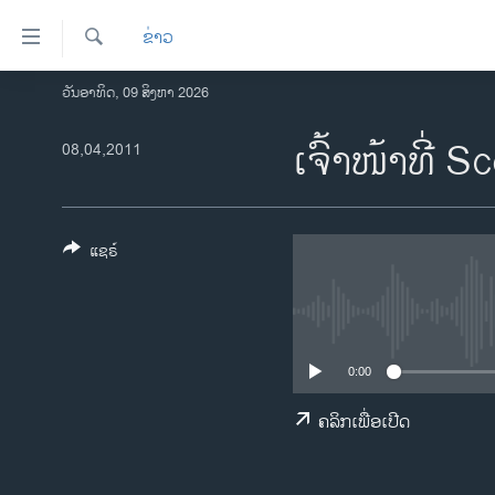
ລິ້ງ
ຂ່າວ
ສຳຫລັບ
ເຂົ້າ
ຄົ້ນຫາ
ວັນອາທິດ, 09 ສິງຫາ 2026
ໂຮມເພຈ
ຫາ
ລາວ
ເຈົ້າໜ້າທີ່
08,04,2011
ຂ້າມ
ຂ້າມ
ອາເມຣິກາ
ຂ້າມ
ການເລືອກຕັ້ງ ປະທານາທີບໍດີ ສະຫະລັດ
ໄປ
2024
ແຊຣ໌
ຫາ
ຂ່າວ​ຈີນ
ຊອກ
ຄົ້ນ
ໂລກ
ເອເຊຍ
0:00
ອິດສະຫຼະພາບດ້ານການຂ່າວ
ຄລິກເພື່ອເປີດ
ຊີວິດຊາວລາວ
ຊຸມຊົນຊາວລາວ