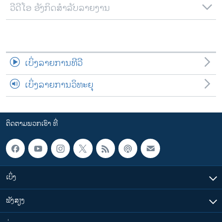
ວີດີໂອ ອັງກິດສຳລັບລາຍງານ
ເບິ່ງລາຍການທີວີ
ເບິ່ງລາຍການວິທະຍຸ
ຕິດຕາມພວກເຮົາ ທີ່
ເບິ່ງ
ຟັງສຽງ