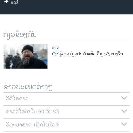
ແຊຣ໌
ວິທະຍາສາດ-ເທັກໂນໂລຈີ
ທຸລະກິດ
ພາສາອັງກິດ
ກ່ຽວຂ້ອງກັນ
ວີດີໂອ
ສຽງ
ຂ່າວ
ຍັງບໍ່ຮູ້ຂ່າວ ກ່ຽວກັບນັກແຕ້ມ ຊື່ສຽງດັງຂອງຈີນ
ລາຍການກະຈາຍສຽງ
ຕິດຕາມພວກເຮົາ ທີ່
ລາຍງານ
ຂ່າວປະເພດຕ່າງໆ
ພາສາຕ່າງໆ
ວີດີໂອຂ່າວ
ຂ່າວວີໂອເອໃນ 60 ວິນາທີ
ວິທະຍາສາດ-ເທັກໂນໂລຈີ