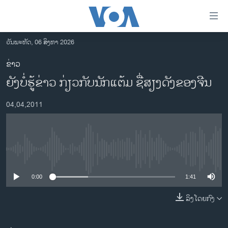
ລິ້ງ
ສຳຫລັບ
ເຂົ້າ
ວັນພະຫັດ, 06 ສິງຫາ 2026
ຫາ
ໂຮມເພຈ
ຂ່າວ
ຂ້າມ
ລາວ
ຍັງບໍ່ຮູ້ຂ່າວ ກ່ຽວກັບນັກແຕ້ມ ຊື່ສຽງດັງຂອງຈີນ
ຂ້າມ
ອາເມຣິກາ
ຂ້າມ
04,04,2011
ໄປ
ການເລືອກຕັ້ງ ປະທານາທີບໍດີ ສະຫະລັດ 2024
ຫາ
ຂ່າວ​ຈີນ
ຊອກ
ຄົ້ນ
ໂລກ
No media source currently available
ເອເຊຍ
0:00
1:41
ອິດສະຫຼະພາບດ້ານການຂ່າວ
ຊີວິດຊາວລາວ
ລິງໂດຍກົງ
ຊຸມຊົນຊາວລາວ