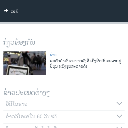
ວິທະຍາສາດ-ເທັກໂນໂລຈີ
ແຊຣ໌
ທຸລະກິດ
ພາສາອັງກິດ
ວີດີໂອ
ກ່ຽວຂ້ອງກັນ
ສຽງ
ຂ່າວ
ລາຍການກະຈາຍສຽງ
ລະດັບກໍາມັນຕະພາບລັງສີ ເຖິງຂີດອັນຕະລາຍຢູ່
ຕິດຕາມພວກເຮົາ ທີ່
ຍີ່ປຸ່ນ (ເບິ່ງຮູບສະລາຍດ໌)
ລາຍງານ
ພາສາຕ່າງໆ
ຂ່າວປະເພດຕ່າງໆ
ວີດີໂອຂ່າວ
ຂ່າວວີໂອເອໃນ 60 ວິນາທີ