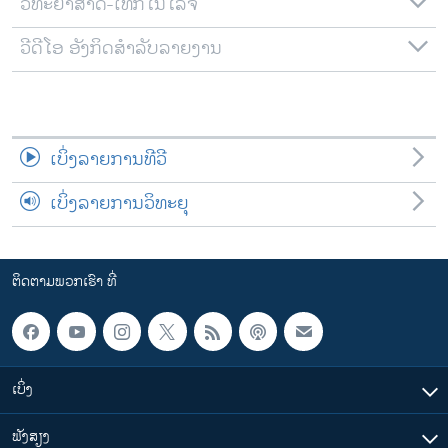
ວິທະຍາສາດ-ເທັກໂນໂລຈີ
ວີດີໂອ ອັງກິດສຳລັບລາຍງານ
ເບິ່ງລາຍການທີວີ
ເບິ່ງລາຍການວິທະຍຸ
ຕິດຕາມພວກເຮົາ ທີ່
ເບິ່ງ
ຟັງສຽງ