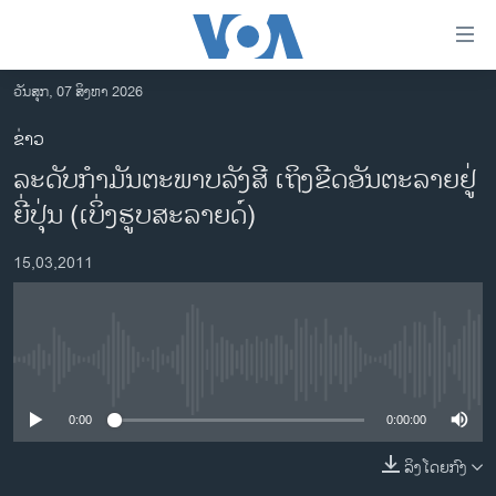
ລິ້ງ
ສຳຫລັບ
ເຂົ້າ
ວັນສຸກ, 07 ສິງຫາ 2026
ຫາ
ໂຮມເພຈ
ຂ່າວ
ຂ້າມ
ລາວ
ລະດັບກໍາມັນຕະພາບລັງສີ ເຖິງຂີດອັນຕະລາຍຢູ່
ຂ້າມ
ອາເມຣິກາ
ຂ້າມ
ຍີ່ປຸ່ນ (ເບິ່ງຮູບສະລາຍດ໌)
ໄປ
ການເລືອກຕັ້ງ ປະທານາທີບໍດີ ສະຫະລັດ 2024
ຫາ
15,03,2011
ຂ່າວ​ຈີນ
ຊອກ
ຄົ້ນ
ໂລກ
ເອເຊຍ
No media source currently available
ອິດສະຫຼະພາບດ້ານການຂ່າວ
0:00
0:00:00
ຊີວິດຊາວລາວ
ລິງໂດຍກົງ
ຊຸມຊົນຊາວລາວ