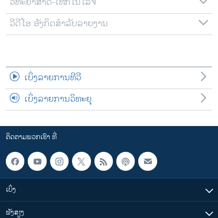
ວິທະຍາສາດ-ເທັກໂນໂລຈີ
ວີດີໂອ ອັງກິດສຳລັບລາຍງານ
ເບິ່ງລາຍການທີວີ
ເບິ່ງລາຍການວິທະຍຸ
ຕິດຕາມພວກເຮົາ ທີ່
ເບິ່ງ
ຟັງສຽງ