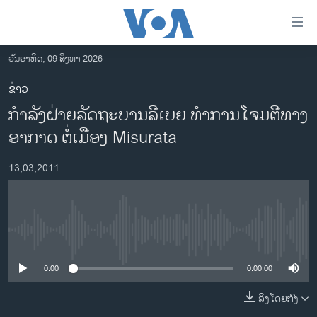
ລິ້ງ
ສຳຫລັບ
ເຂົ້າ
ວັນອາທິດ, 09 ສິງຫາ 2026
ຫາ
ໂຮມເພຈ
ຂ່າວ
ຂ້າມ
ລາວ
ກໍາລັງຝ່າຍລັດຖະບານລີເບຍ ທໍາການໂຈມຕີທາງ
ຂ້າມ
ອາເມຣິກາ
ຂ້າມ
ອາກາດ ຕໍ່ເມືອງ Misurata
ໄປ
ການເລືອກຕັ້ງ ປະທານາທີບໍດີ ສະຫະລັດ 2024
ຫາ
13,03,2011
ຂ່າວ​ຈີນ
ຊອກ
ຄົ້ນ
ໂລກ
ເອເຊຍ
No media source currently available
ອິດສະຫຼະພາບດ້ານການຂ່າວ
0:00
0:00:00
ຊີວິດຊາວລາວ
ລິງໂດຍກົງ
ຊຸມຊົນຊາວລາວ