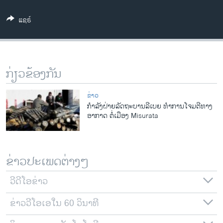
ວິທະຍາສາດ-ເທັກໂນໂລຈີ
ແຊຣ໌
ທຸລະກິດ
ພາສາອັງກິດ
ວີດີໂອ
ກ່ຽວຂ້ອງກັນ
ສຽງ
ຂ່າວ
ລາຍການກະຈາຍສຽງ
ກໍາລັງຝ່າຍລັດຖະບານລີເບຍ ທໍາການໂຈມຕີທາງ
ຕິດຕາມພວກເຮົາ ທີ່
ອາກາດ ຕໍ່ເມືອງ Misurata
ລາຍງານ
ພາສາຕ່າງໆ
ຂ່າວປະເພດຕ່າງໆ
ວີດີໂອຂ່າວ
ຂ່າວວີໂອເອໃນ 60 ວິນາທີ