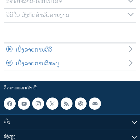
ວິທະຍາສາດ-ເທັກໂນໂລຈີ
ວີດີໂອ ອັງກິດສຳລັບລາຍງານ
ເບິ່ງລາຍການທີວີ
ເບິ່ງລາຍການວິທະຍຸ
ຕິດຕາມພວກເຮົາ ທີ່
ເບິ່ງ
ຟັງສຽງ