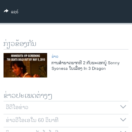
ວິທະຍາສາດ-ເທັກໂນໂລຈີ
ແຊຣ໌
ທຸລະກິດ
ພາສາອັງກິດ
ວີດີໂອ
ກ່ຽວຂ້ອງກັນ
ສຽງ
ຂ່າວ
ລາຍການກະຈາຍສຽງ
ການສໍາພາດພາກທີ 2 ກັບພະເອກບູ້ Sonny
ຕິດຕາມພວກເຮົາ ທີ່
Syonesa ໃນເລື່ອງ In 3 Dragon
ລາຍງານ
ພາສາຕ່າງໆ
ຂ່າວປະເພດຕ່າງໆ
ວີດີໂອຂ່າວ
ຂ່າວວີໂອເອໃນ 60 ວິນາທີ