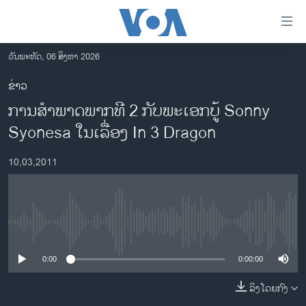
ລິ້ງ
ສຳຫລັບ
ເຂົ້າ
ວັນພະຫັດ, 06 ສິງຫາ 2026
ຫາ
ໂຮມເພຈ
ຂ່າວ
ຂ້າມ
ລາວ
ການສໍາພາດພາກທີ 2 ກັບພະເອກບູ້ Sonny
ຂ້າມ
ອາເມຣິກາ
ຂ້າມ
Syonesa ໃນເລື່ອງ In 3 Dragon
ໄປ
ການເລືອກຕັ້ງ ປະທານາທີບໍດີ ສະຫະລັດ 2024
ຫາ
10,03,2011
ຂ່າວ​ຈີນ
ຊອກ
ຄົ້ນ
ໂລກ
ເອເຊຍ
No media source currently available
ອິດສະຫຼະພາບດ້ານການຂ່າວ
0:00
0:00:00
ຊີວິດຊາວລາວ
ລິງໂດຍກົງ
ຊຸມຊົນຊາວລາວ