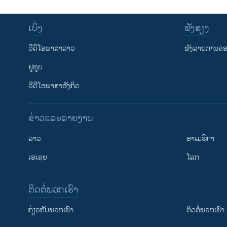
ເບິ່ງ
ຟັງສຽງ
ວີດີໂອພາສາລາວ
ຟັງລາຍການຂອງ
ຢູທູບ
ວີດີໂອພາສາອັງກິດ
ຂ່າວແລະລາຍງານ
ລາວ
ອາເມຣິກາ
ເອເຊຍ
ໂລກ
ຕິດຕໍ່ພວກເຮົາ
ກ່ຽວກັບພວກເຮົາ
ຕິດຕໍ່ພວກເຮົາ