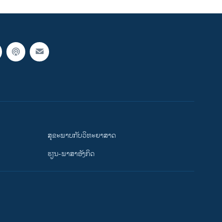
ສຸຂະພາບກັບວິທະຍາສາດ
ຮຽນ-ພາສາອັງກິດ