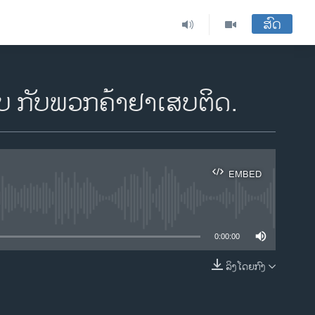
ສົດ
້ລົບ ກັບພວກຄ້າຢາເສບຕິດ.
EMBED
ble
0:00:00
ລິງໂດຍກົງ
EMBED