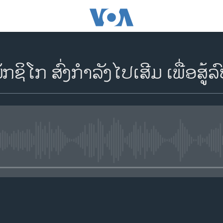
ຊິໂກ ສົ່ງກໍາລັງໄປເສີມ ເພື່ອສູ
No media source currently availa