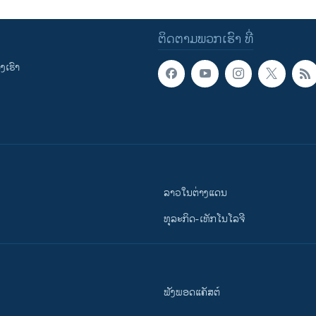
ຕິດຕາມພວກເຮົາ ທີ່
ເຮົາ
ລາວໃນຕ່າງແດນ
ທຸລະກິດ-ເທັກໂນໂລຈີ
ຟັງພອດແຄັສຕ໌