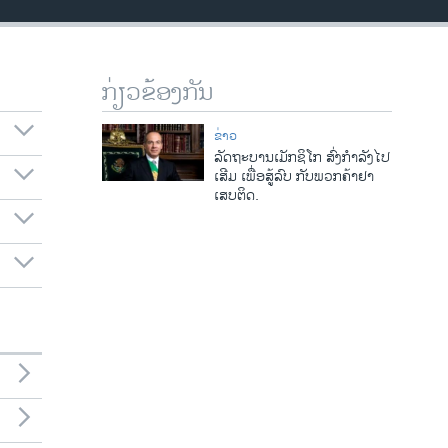
ກ່ຽວຂ້ອງກັນ
ຂ່າວ
ລັດຖະບານເມັກຊິໂກ ສົ່ງກໍາລັງໄປ
ເສີມ ເພື່ອສູ້ລົບ ກັບພວກຄ້າຢາ
ເສບຕິດ.