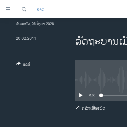
ລິ້ງ
ຂ່າວ
ສຳຫລັບ
ເຂົ້າ
ຄົ້ນຫາ
ວັນພະຫັດ, 06 ສິງຫາ 2026
ໂຮມເພຈ
ຫາ
ລາວ
ລັດຖະບານເມັກ
20,02,2011
ຂ້າມ
ຂ້າມ
ອາເມຣິກາ
ຂ້າມ
ການເລືອກຕັ້ງ ປະທານາທີບໍດີ ສະຫະລັດ
ໄປ
2024
ແຊຣ໌
ຫາ
ຂ່າວ​ຈີນ
ຊອກ
ຄົ້ນ
ໂລກ
ເອເຊຍ
0:00
ອິດສະຫຼະພາບດ້ານການຂ່າວ
ຄລິກເພື່ອເປີດ
ຊີວິດຊາວລາວ
ຊຸມຊົນຊາວລາວ