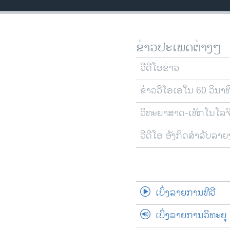
ວິທະຍາສາດ-ເທັກໂນໂລຈີ
ທຸລະກິດ
ຂ່າວປະເພດຕ່າງໆ
ພາສາອັງກິດ
ວີດີໂອ
ວີດີໂອຂ່າວ
ສຽງ
ຂ່າວວີໂອເອໃນ 60 ວິນາທ
ລາຍການກະຈາຍສຽງ
ວິທະຍາສາດ-ເທັກໂນໂລຈ
ລາຍງານ
ວີດີໂອ ອັງກິດສຳລັບລາ
ເບິ່ງລາຍການທີວີ
ເບິ່ງລາຍການວິທະຍຸ