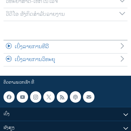
ວິທະຍາສາດ-ເທັກໂນໂລຈີ
ວີດີໂອ ອັງກິດສຳລັບລາຍງານ
ເບິ່ງລາຍການທີວີ
ເບິ່ງລາຍການວິທະຍຸ
ຕິດຕາມພວກເຮົາ ທີ່
ເບິ່ງ
ຟັງສຽງ