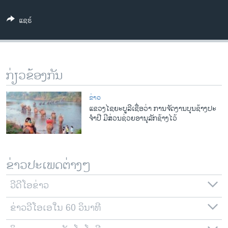
ວິທະຍາສາດ-ເທັກໂນໂລຈີ
ແຊຣ໌
ທຸລະກິດ
ພາສາອັງກິດ
ວີດີໂອ
ກ່ຽວຂ້ອງກັນ
ສຽງ
ຂ່າວ
ລາຍການກະຈາຍສຽງ
ແຂວງໄຊຍະບູລີເຊື່ອວ່າ ການຈັດງານບຸນຊ້າງປະ
ຕິດຕາມພວກເຮົາ ທີ່
ຈໍາປີ ມີສ່ວນຊ່ວຍອານຸລັກຊ້າງໄວ້
ລາຍງານ
ພາສາຕ່າງໆ
ຂ່າວປະເພດຕ່າງໆ
ວີດີໂອຂ່າວ
ຂ່າວວີໂອເອໃນ 60 ວິນາທີ