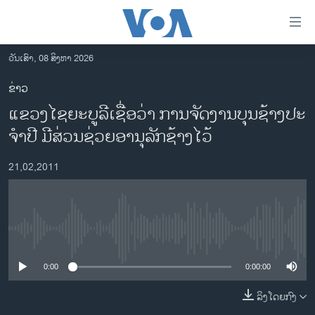
ລິ້ງ
ສຳຫລັບ
ເຂົ້າ
ວັນເສົາ, 08 ສິງຫາ 2026
ຫາ
ໂຮມເພຈ
ຂ່າວ
ຂ້າມ
ລາວ
ແຂວງໄຊຍະບູລີເຊື່ອວ່າ ການຈັດງານບຸນຊ້າງປະ
ຂ້າມ
ອາເມຣິກາ
ຂ້າມ
ຈໍາປີ ມີສ່ວນຊ່ວຍອານຸລັກຊ້າງໄວ້
ໄປ
ການເລືອກຕັ້ງ ປະທານາທີບໍດີ ສະຫະລັດ 2024
ຫາ
21,02,2011
ຂ່າວ​ຈີນ
ຊອກ
ຄົ້ນ
ໂລກ
ເອເຊຍ
No media source currently available
ອິດສະຫຼະພາບດ້ານການຂ່າວ
0:00
0:00:00
ຊີວິດຊາວລາວ
ລິງໂດຍກົງ
ຊຸມຊົນຊາວລາວ