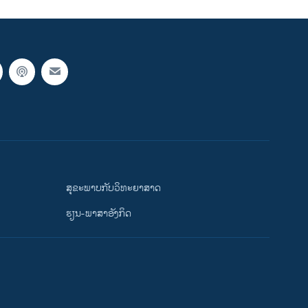
ສຸຂະພາບກັບວິທະຍາສາດ
ຮຽນ-ພາສາອັງກິດ