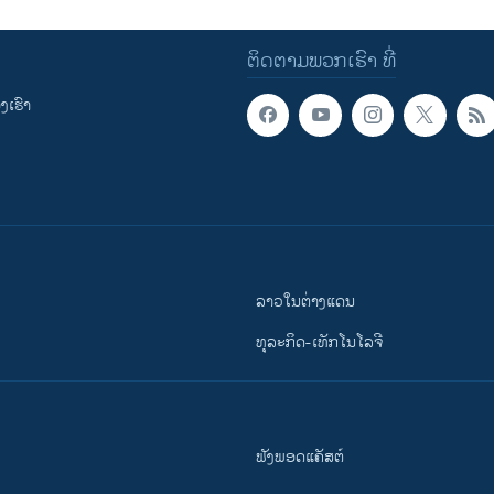
ຕິດຕາມພວກເຮົາ ທີ່
ເຮົາ
ລາວໃນຕ່າງແດນ
ທຸລະກິດ-ເທັກໂນໂລຈີ
ຟັງພອດແຄັສຕ໌