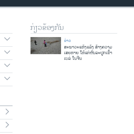
ກ່ຽວຂ້ອງກັນ
ຂ່າວ
ສະພາວະແຫ້ງແລ້ງ ສ້າງຄວາມ
ເສຍຫາຍ ໃຫ້ແກ່ຜົນລະປູກເຂົ້າ
ເບລ່ ໃນຈີນ