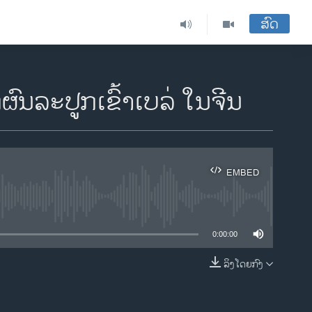
ສົດ
ນລະປູກເຂົ້າເບລ່ ໃນຈີນ
EMBED
ble
0:00:00
ລິງໂດຍກົງ
EMBED