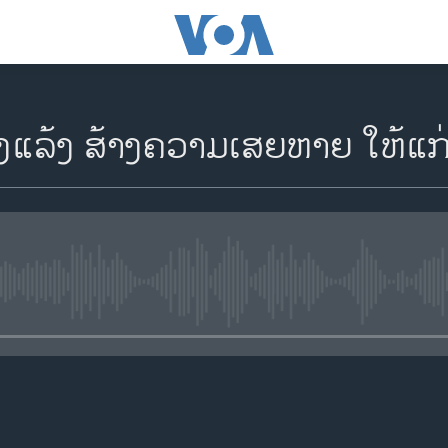
ລ້ງ ສ້າງຄວາມເສຍຫາຍ ໃຫ້ແກ່ຜົ
No media source currently availa