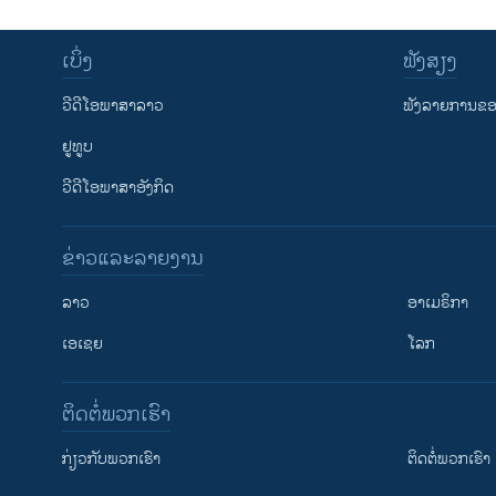
ເບິ່ງ
ຟັງສຽງ
ວີດີໂອພາສາລາວ
ຟັງລາຍການຂອງ
ຢູທູບ
ວີດີໂອພາສາອັງກິດ
ຂ່າວແລະລາຍງານ
ລາວ
ອາເມຣິກາ
ເອເຊຍ
ໂລກ
ຕິດຕໍ່ພວກເຮົາ
ກ່ຽວກັບພວກເຮົາ
ຕິດຕໍ່ພວກເຮົາ