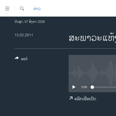
ລິ້ງ
ຂ່າວ
ສຳຫລັບ
ເຂົ້າ
ຄົ້ນຫາ
ວັນສຸກ, 07 ສິງຫາ 2026
ໂຮມເພຈ
ຫາ
ລາວ
ສະພາວະແຫ້ງແ
13,02,2011
ຂ້າມ
ຂ້າມ
ອາເມຣິກາ
ຂ້າມ
ການເລືອກຕັ້ງ ປະທານາທີບໍດີ ສະຫະລັດ
ໄປ
2024
ແຊຣ໌
ຫາ
ຂ່າວ​ຈີນ
ຊອກ
ຄົ້ນ
ໂລກ
ເອເຊຍ
0:00
ອິດສະຫຼະພາບດ້ານການຂ່າວ
ຄລິກເພື່ອເປີດ
ຊີວິດຊາວລາວ
ຊຸມຊົນຊາວລາວ