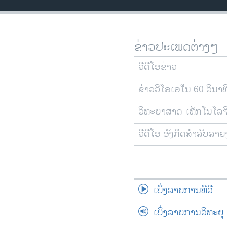
ວິທະຍາສາດ-ເທັກໂນໂລຈີ
ທຸລະກິດ
ຂ່າວປະເພດຕ່າງໆ
ພາສາອັງກິດ
ວີດີໂອ
ວີດີໂອຂ່າວ
ສຽງ
ຂ່າວວີໂອເອໃນ 60 ວິນາທ
ລາຍການກະຈາຍສຽງ
ວິທະຍາສາດ-ເທັກໂນໂລຈ
ລາຍງານ
ວີດີໂອ ອັງກິດສຳລັບລາ
ເບິ່ງລາຍການທີວີ
ເບິ່ງລາຍການວິທະຍຸ