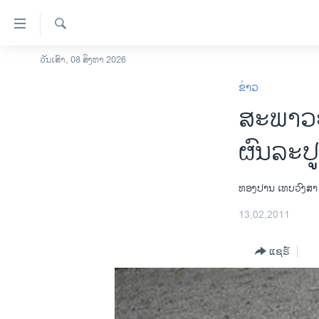
ລິ້ງ
ສຳຫລັບ
ເຂົ້າ
ຄົ້ນຫາ
ວັນເສົາ, 08 ສິງຫາ 2026
ໂຮມເພຈ
ຫາ
ຂ່າວ
ລາວ
ຂ້າມ
ສະພາວະ
ຂ້າມ
ອາເມຣິກາ
ຂ້າມ
ການເລືອກຕັ້ງ ປະທານາທີບໍດີ ສະຫະລັດ
ຜົນລະປູ
ໄປ
2024
ຫາ
ຂ່າວ​ຈີນ
ຊອກ
ທອງປານ ເທບວົງສາ
ຄົ້ນ
ໂລກ
13,02,2011
ເອເຊຍ
ແຊຣ໌
ອິດສະຫຼະພາບດ້ານການຂ່າວ
ຊີວິດຊາວລາວ
ຊຸມຊົນຊາວລາວ