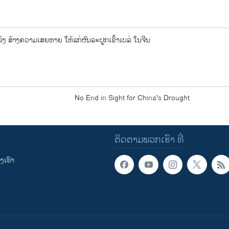
 ສ້າງຄວາມເສຍຫາຍ ໃຫ້ແກ່ຜົນລະປູກເຂົ້າເບລ່ ໃນຈີນ
No End in Sight for China's Drought
ຕິດຕາມພວກເຮົາ ທີ່
ເຮົາ