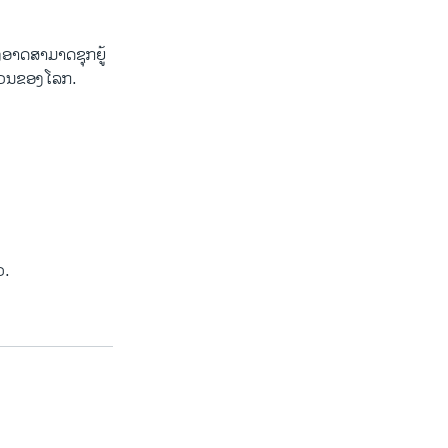
່ງ​ອາດ​ສາ​ມາດ​ຊຸກຍູ້​
ສ່ວນ​ຂອງ​ໂລກ.
ວ.