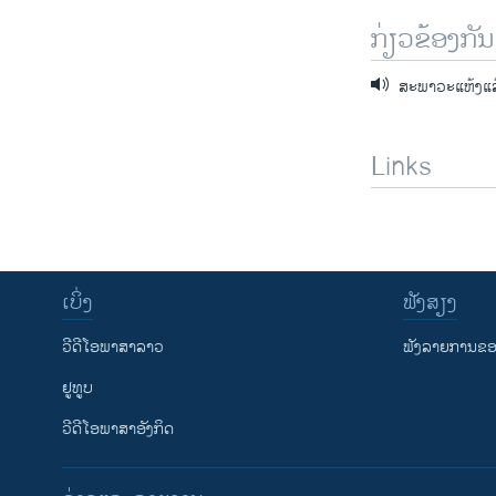
ກ່ຽວຂ້ອງກັນ
ສະພາວະແຫ້ງແລ້ງ
Links
ເບິ່ງ
ຟັງສຽງ
ວີດີໂອພາສາລາວ
ຟັງລາຍການຂອງ
ຢູທູບ
ວີດີໂອພາສາອັງກິດ