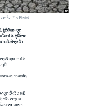
ຂອງຈີນ (File Photo)
ຂູ່​ຕໍ່ຜົນລະປູກ​
ລກ​ໄດ້. ຜູ້ສື່​ຂ່າວ​
ຖືກກະທົບຢ່າງ​ໜັກ​
ະ​ທາງ​ລັດຖະບານ​ໄດ້​
ໆ​ນີ້.
້ອນ​ຈາກ​ສະພາວະ​ແຫ້ງ​
ປູກ​ເຂົ້າວີ​ທ ຫລື​
້ທັງ​ໝົດ ຂອງ​ປະ​
ືອດຮ້ອນ​ຈາ​ກສະພາ