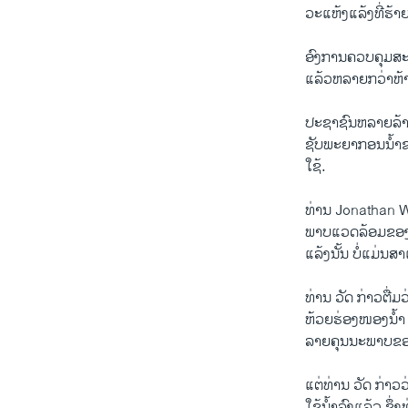
ວະ​ແຫ້ງ​ແລ້ງທີ່​ຮ້າ
ອົງການ​ຄວບ​ຄຸມ​ສະພາ
ແລ້ວ​ຫລາຍ​ກວ່າຫ້າ​
ປະຊາຊົນ​ຫລາຍ​ລ້ານ​
ຊັບພະຍາກອນ​ນໍ້າຂອງ
ໃຊ້.
ທ່ານ Jonathan Watt
ພາບ​ແວດ​ລ້ອມ​ຂອງ​
ແລ້ງ​ນັ້ນ ​ບໍ່​ແມ່ນສາ
ທ່ານ ວັດ ກ່າວ​ຕື່ມ​ວ່າ
ຫ້ວຍຮ່ອງ​ໜອງ​ນໍ້າ ​
ລາຍ​ຄຸນ​ນະພາ​ບຂອ
ແຕ່​ທ່ານ ວັດ​ ກ່າວ​ວ
ໃຊ້​ນໍ້າ​ລົງ​ແລ້ວ ຊຶ່