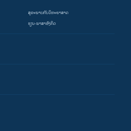
ສຸຂະພາບກັບວິທະຍາສາດ
ຮຽນ-ພາສາອັງກິດ