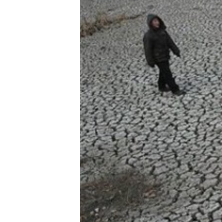
ວິທະຍາສາດ-ເທັກໂນໂລຈີ
ທຸລະກິດ
ພາສາອັງກິດ
ວີດີໂອ
ສຽງ
ລາຍການກະຈາຍສຽງ
ລາຍງານ