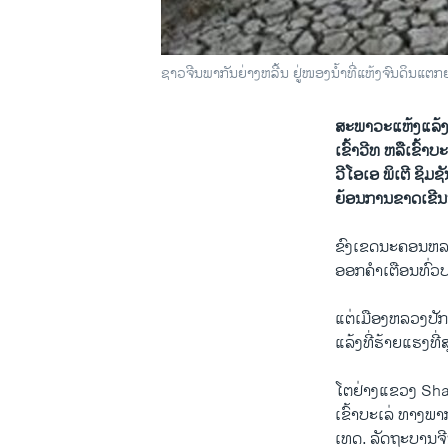
ຊາວຈີນພາກັນຍ່າງຫລີ້ນ ຢູ່ໜອງນໍ້າທີ່ແຫ້ງຈົນດິ
ສະພາວະ​ແຫ້ງ​ແລ້ງ​ທີ
ເຂົ້າວີ​ທ ຫລື​ເຂົ້າ
ວີໂອ​ເອ ພິ​ເຕີ ຊິ​ມ
ຍ້ອນການ​ຂາດ​ເຂີນນ
ຂົງ​ເຂດ​ນະຄອນຫລວງ​ປ
ອອກ​ຄໍາ​ເຕືອນ​ທົ່ວ​ປ
ແຕ່​ເມືອງ​ຫລວງ​ປັກ​
ແລ້ງ​ທີ່​ຮ້າຍ​ແຮງ​ທີ
ໂຕ​ຢ່າງ​ແຂວງ Shando
ເຂົ້າ​ບະ​ເລ່ ທາງ​ພາ
ເທດ. ລັດຖະບານ​ຈີນ​