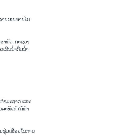
​ທໍາລາຍ​ເສຍ​ຫາຍໄປ​
າງ​ສາຫັດ. ກະຊວງ​
​ນໍ້າ​ດື່ມ​ນໍ້າ​
ໍ້າ​ທໍາ​ມະ​ຊາດ ​ແລະ​
ລະ​ພິດ​ກໍ​ໄດ້​ທໍາ
ມ​ຟຸ່ມ​ເຟືອຍ​ໃນ​ການ​