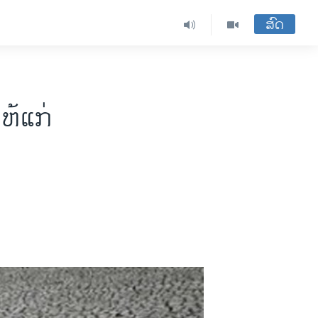
ສົດ
ຫ້ແກ່