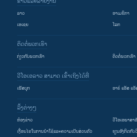
ຂ່າວແລະລາຍງານ
ລາວ
ອາເມຣິກາ
ເອເຊຍ
ໂລກ
ຕິດຕໍ່ພວກເຮົາ
ກ່ຽວກັບພວກເຮົາ
ຕິດຕໍ່ພວກເຮົາ
ວີໂອເອລາວ ສາມາດ ເຂົ້າເຖິງໄດ້ທີ່
ເຟັສບຸກ
ອາຣ໌ ແອັສ ແອັ
​ລິ້ງ​ຕ່າງໆ
ຕິດຕາມພວກເຮົາ ທີ່
​ຫ້ອງ​ຂ່າວ
ວີ​ໂອ​ເອ​ພາ​ສາ​ອ
​ເງື່ອນ​ໄຂ​ໃນ​ການ​ນຳ​ໃຊ້​ແລະຄວາມ​ເປັນ​ສ່​ວນ​ຕົວ
​ຮຽນ​ອັງ​ກິດ​ກັບ​