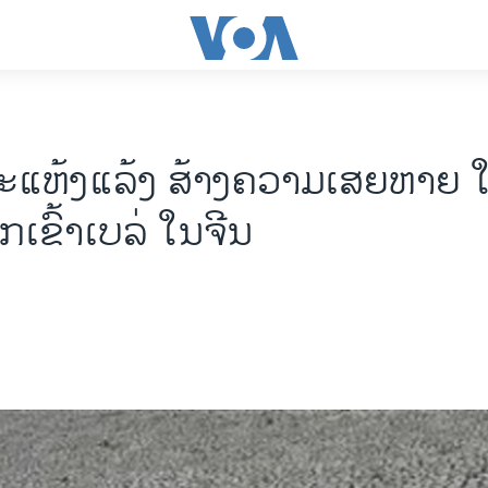
ແຫ້ງແລ້ງ ສ້າງຄວາມເສຍຫາຍ ໃ
ກເຂົ້າເບລ່ ໃນຈີນ