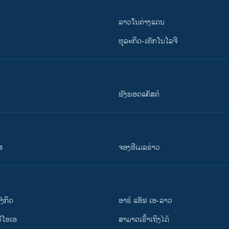
ລາວໃນຕ່າງແດນ
ທຸລະກິດ-ເທັກໂນໂລຈີ
ຟັງພອດແຄັສຕ໌
ສ
ຈອງອີເມລຂ່າວ
ັງ​ກິດ
ອາຣ໌ ແອັຟ ເອ-ລາວ
ວີ​ໂອ​ເອ
ສາມາດເຂົ້າເຖິງໄດ້