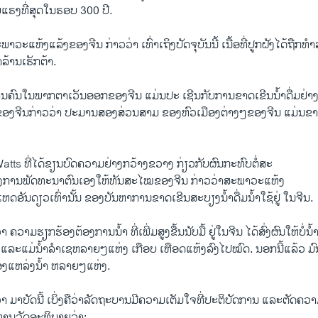
ຍ​ແຮງ​ທີ່ສຸດ​ໃນ​ຮອບ 300 ປີ.
ວະ​ແຫ້ງ​ແລ້ງຂອງ​ຈີນ ກ່າວ​ວ່າ ​ເທົ່າ​ເຖິງ​ປັດຈຸບັນ​ນີ້ ​ເນື້ອ​ທີ່​ປູກຝັງ​ໄດ້​ຖືກ
ລ້ານ​ເຮັກ​ຕ້າ.
ຄົນ​ໃນ​ພາກ​ຕາ​ເວັນ​ອອກ​ຂອງ​ຈີນ​ ແມ່ນ​ປະ ​ເຊີນ​ກັບ​ການ​ຂາດ​ເຂີນ​ນໍ້າ​ດື່ມ​ຢ່
​ຈີນ​ກ່າວ​ວ່າ ປະມານສອງ​ສ່ວນສາມ ຂອງ​ຫົວ​ເມືອງ​ຕ່າງໆ​ຂອງ​ຈີນ ​ແມ່ນ​ຂາດ​ເຂີນ
s ທີ່​ໄດ້ຂຽນ​ບົດ​ຄວາມ​ຢ່າງ​ກວ້າງຂວາງ​ ກ່ຽວ​ກັບ​ຜົນ​ກະທົບ​ຕໍ່​ສະ
ການ​ພັດທະນາ​ຕົນ​ເອງ​ໃຫ້ທັນ​ສະ​ໄໝ​ຂອງ​ຈີນ ກ່າວ​ວ່າສະພາວະ​ແຫ້ງ​
​ເຫດອັນດຽວ​ເທົ່າ​ນັ້ນ ຂອງ​ບັນຫາ​ການ​ຂາດ​ເຂີ​ນສະບຽງ​ນໍ້າ​ດື່ມ​ນໍ້າ​ໃຊ້​ຢູ່ ​ໃນ​ຈີນ​.
 ຄວາມ​ຮຽກຮ້ອງ​ຕ້ອງການ​ນໍ້າ​ ທີ່ເພີ່ມ​ສູງ​ຂື້ນ​ນັບ​ມື້ ​ຢູ່​ໃນ​ຈີນ​ ໄດ້​ສົ່ງ​ຜົນ​ໃຫ້​ບໍ່​ນ
ແລະ​ແມ່​ນໍ້າ​ລໍາ​ເຊຫລາຍໆ​ແຫ່ງ​ ​ເກືອບ ເຫືອດ​ແຫ້ງ​ລົງ​ໄປໝົດ. ນອກ​ນີ້​ແລ້ວ​ ມົນ​
ງ​ແຫ​ລ່ງນໍ້າ ຫລາຍໆ​ແຫ່ງ.
່າ ມາ​ບັດ​ນີ້​ ​ເບິ່ງ​ຄື​ວ່າລັດຖະບານ​ມີ​ຄວາມ​ເຕັມໃຈ​ທີ່​ປະຕິບັດ​ການ ​ແລະ​ຕັດ​ຄວາ
ງ​ທ່ານ​ວັດ​ອະທິບາຍ​ວ່າ: