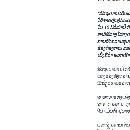
"ລັດຖະບານ​ໄດ້​ປະກາດ
ໃຊ້​ຈ່າຍ​ເງິນ​ງົບປະ
ໃນ 10 ປີ​ຕໍ່ໜ້າ​ນີ້ 
ຫາ​ວິທີ​ທາງ​ໃໝ່ໆເພື່ອ
ການ​ລົດຄວາມ​ຟຸມ​
ຮ້ອງຕ້ອງການ ແລະ​ນໍ້
ເບິ່ງ​ຄື​ວ່າ​ ພວກ​ເຂົາ
ລັດຖະບານຈີນ​ໄດ້​ຈັ
ແຫ້ງ​ແລ້ງ​ທັງຫລາຍ
ນັກ​ຊ່ຽວຊານ​ແລະ​ການ
ສະພາວະ​ແຫ້ງ​ແລ້ງ​
ຊາ​ຊາດ​ ​ອອກ​ມາຕຸ​ກ​
ຈີນ​ ​ແມ່ນ​ຕົກຢູ່​ພາຍ​
ພວກ​ຊ່ຽວຊານດ້ານ​ການ