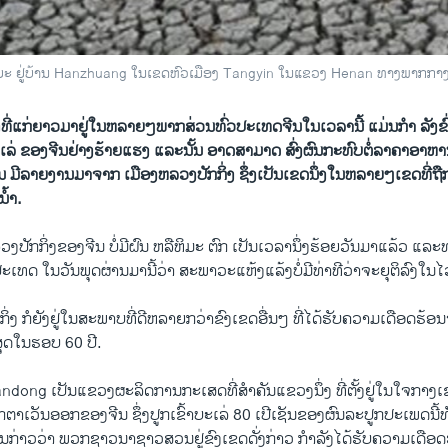
ນແຕກຍະ ຢູ່ບ້ານ Hanzhuang ໃນເຂດຫົວເມືອງ Tangyin ໃນແຂວງ Henan ທາງພາກກາງ
່​ແກ່ຍາ​ວມາຢູ່​ໃນ​ຫລາຍໆ​ພາກສ່ວນ​ທົ່ວ​ປະເທດ​ຈີນ​ໃນ​ເວລາ​ນີ້​ ແມ່ນ​ກໍາ ລັງ​ຂົ່ມ
ບະ​ເລ່ ຂອງ​ຈີນ​ຢ່າງ​ຮ້າຍແຮງ ​ແລະ​ນັ້ນ​ ອາດ​ສາມາດ ສົ່ງ​ຜົນ​ກະທົບຕໍ່​ລາຄາ​ອາຫານ​ໂ
ຊັນ ມີລາຍ​ງານມາຈາກ​ ເມືອງ​ຫລວງ​ປັກ​ກິ່ງ ຊຶ່ງ​ເປັນເຂດ​ນຶ່ງ​ໃນ​ຫລາຍໆ​ເຂ​ດທີ່​
ໍ້າ.
ັກ​ກິ່ງ​ຂອງ​ຈີນ​ ບໍ່​ມີ​ຝົນ ຫລື​ຫິມະ ຕົກ​ ເປັນ​ເວລາ​ນຶ່ງ​ຮ້ອຍ​ວັນ​ມາ​ແລ້ວ ​ແລ
ະ​ເທດ ໃນ​ວັນ​ພຸດ​ຜ່ານ​ມາ​ນີ້​ວ່າ ສະພາວະ​ແຫ້ງ​ແລ້ງບໍ່​ມີທ່າ​ທີ​ວ່າ​ຈະ​ຍຸຕິ​ລົງ​ໃນ​ໄວ
ກິ່ງ ກໍ​ຍັງຢູ່​ໃນ​ສະພາບ​ທີ່​ດີຫລາຍກ​ວ່າ​ຂົງ​ເຂດ​ອື່ນໆ​ ທີ່​ໄດ້​ຮັບ​ຄວາມ​ເດືອດຮ
່​ສຸດ​ໃນ​ຮອບ 60 ປີ.
ng ​ເປັນ​ແຂວງ​ຜະລິດ​ການ​ກະ​ເສດ​ທີ່ສໍາຄັນແຂວງ​ນຶ່ງ​ ທີ່​ຕັ້ງ​ຢູ່​ໃນ​ໃຈກາງ​ເຂດ​
ກ​ຕາ​ເວັນ​ອອກ​ຂອງຈີນ ຊຶ່ງ​ປູກເຂົ້າ​ບະ​ເລ່ 80 ​ເປີ​ເຊັນ​ຂອງ​ຜົນລະປູກ​ປະ​ເພດ​ນີ
ກ່າວ​ວ່າ ພວກ​ຊາວນາ​ຊາວ​ສວນ​ຢູ່​ຂົງ​ເຂດ​ດັ່ງກ່າວ ​ກໍາລັງ​ໄດ້​ຮັບ​ຄວາມ​ເດ