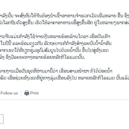
​ຕໍ່າລົງ​ນັ້ນ​ ຈະ​ສົ່ງ​ຜົນ​ໃຫ້​ຈີນຕ້ອງ​ນໍາ​ເຂົ້າອາຫານ​ຈໍາພວກ​ເມັດ​ເພີ່ມ​ຫລາຍ​ ຂື້ນ ຊຶ
ວ​ໂລກ​ຖີບ​ຕົວ​ສູງ​ຂື້ນ ​ເຮັດ​ໃຫ້ລາຄາ​ອາຫານ​ເຟີ້ສູງ​ຂື້ນອີກ​ ຢູ່ໃນຫລາຍໆພາກ
ນ​ຈີນ​ແມ່ນ​ກໍາລັງ​ໃຊ້​ຈ່າຍ​ເງິນ​ຫລາຍ​ຮ້ອຍ​ລ້ານ​ໂດ​ລາ​ ເພື່ອ​ບັນ​ເທົາ​
​ປີ​ນີ້ ​ແລະ​ພ້ອມ​ດຽວ​ກັນ ລັດຖະບານ​ກໍ​ກໍາລັງ​ສ້າງ​ລະບົບ​ປໍ້າ​ນໍ້າ​ອັນ
​ນໍ້າຈາກ​ເຂດ​ໃຕ້​ທີ່​ປຽກ​ຊຸ່ມອຸດົມສົມບູນ​ໄປ​ດ້ວຍ​ນໍ້າ​ນັ້ນ ຂຶ້ນໄປ​ສູ່ຂົງເຂດ
ລ້ງ​ ຊຶ່ງ​ມີລະຍະ​ທາງ​ຫລາຍ​ຮ້ອຍ​ຫລັກ​ກິ​ໂລ​ແມດ​ນັ້ນ.
ລາຍ​ງານ​ເມື່ອວັນ​ພຸດ​ທີ່​ຜ່ານ​ມາ​ນີ້​ວ່າ ​ເຂຶ່ອນສາມໜ້າຜາ ​ກໍໄດ້​ປ່ອຍ​ນໍ້າ
ດ​ ເພື່ອ​ຊ່ວຍ​ຂົງ​ເຂດ​ທີ່ຢູ່​ທາງລຸ່ມ​ເຂື່ອນລົງ​ໄປ ຫລາຍ​ຫລັກ​ກິ​ໂລ​ແມ​ດ ນັ້ນ​ແລ້
Follow us
Print