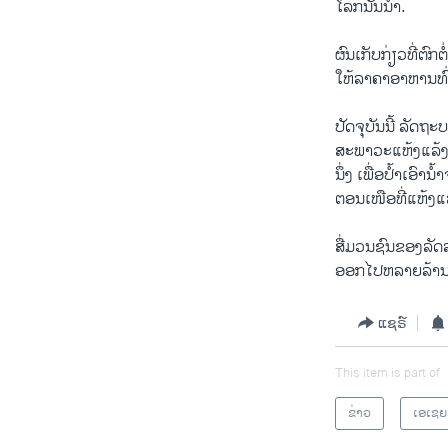
ໂລກ​ນັ້ນ​ນໍາ.
ຜົນ​ເກັບ​ກ່ຽວ​ທີ່​ຕົກ
ໃຫ້​ລາຄາ​ອາຫານ​ທົ່
ປັດຈຸບັນ​ນີ້ ລັດຖະບາ
ສະພາວະ​ແຫ້ງ​ແລ້ງ​ໃນ
ນຶ່ງ​ ​ເພື່ອ​ປໍ້າ​ເອົາ
ຕອນ​ເໜືອ​ທີ່​ແຫ້ງ​ແ
ສື່​ມວນ​ຊົນ​ຂອງ​ລັດ​
ອອກ​ໄປ​ຫລາຍ​ລ້ານ​ລິ
ແຊຣ໌
This item is part of
ຂ່າວ
ເອເຊຍ