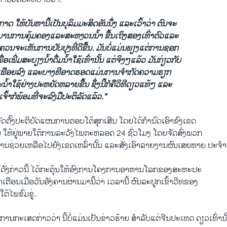
​ ໃຫ້ບັນຫາ​ນີ້ເປັນ​ບຸລິມມະ​ສິດ​ອັນ​ນຶ່ງ ​ແລະເວົ້າວ່າ​ ຕົນ​ຈະ​
ມານ​ການ​ຄຸ້ມ​ຄອງ​ແລະ​ສະຫງວນ​ນໍ້າ​ ຂື້ນ​ເຖິງ​ສອງເທົ່າ​ຕົວແລະ​
ກໍຄວນ​ຈະ​ເຫັນ​ການ​ປັບປຸງ​ທີ່​ດີຂື້ນ. ມັນ​ບໍ່​ແມ່ນພຽງ​ແຕ່​ການ​ຊອກ
​ເພີ່ມ​ສະບຽງນໍ້າ​ດື່ມ​ນໍ້າ​ໃຊ້ເທົ່າ​ນັ້ນ ​ແຕ່​ຈິງໆ​ແລ້ວ ມັນ​ກ່ຽວ​ກັບ​
ເຟືອຍລົງ ​ແລະ​ບາງທີ​ອາດ​ຮອດແມ່ນ​ການຈໍາກັດ​ຄວາມ​ຮຽກ
າໃຊ້ຢ່າງ​ປະຫຍັດ​ຫລາຍຂື້ນ ຊຶ່ງ​ນີ້​ກໍ​ຄື​ວິທີ​ດຽວ​ແທ້ໆ ​ແລະ
​ເຈົ້າກໍ​ພ້ອມ​ທີ່​ຈະ​ລົງມື​ປະຕິ​ລັດ​ແລ້ວ."
ດ​ຕັ້ງປະຕິບັດ​ແຜນການ​ຕອບ​ໂຕ້ສຸກ​ເສີນ ​ໂດຍ​ໄດ້ກໍານົດ​ເອົາ​ຂົງ​ເຂດ
 ໃຫ້​ຢູ່​ພາຍ​ໃຕ້​ການລະ​ວັງ​ໄພຕະຫລອດ 24 ຊົ່ວ​ໂມງ ​ໂດຍຈັດ​ສົ່ງ​ພວກ
​ຊ່ວຍ​ເຫລືອ​ໄປ​ຍັງ​ເຂດ​ເຫລົ່າ​ນັ້ນ ​ແລະສັ່ງ​ເອົາລາຍ​ງານ​ຜົນ​ເສຍ​ຫາຍ​ ປະ​ຈໍາ​
ດັ່ງກ່າວ​ນີ້​ ໄດ້​ກະ​ຕຸ້ນ​ໃຫ້​ອົງການໂຄງການອາຫານ​ໂລກ​ຂອງສະຫະ​ປະ
ເຕືອນ​ເມື່ອ​ວັນ​ອັງຄານຜ່ານ​ມາ​ນີ້​ວ່າ ​ເວລານີ້ ຜົນ​ລະ​ປູກ​ເຂົ້າວີ​ທຂອງ
ໃຕ້​ໄພ​ຂົ່ມຂູ່.
​ກະ​ເສດ​ກ່າວ​ວ່າ ນີ້ບໍ່ແມ່ນ​ເປັນ​ຂ່າວ​ຮ້າຍ ສໍາລັບແຕ່ຈີນປະ​ເທດ​ ດຽວເທົ່ານັ້ນ ​