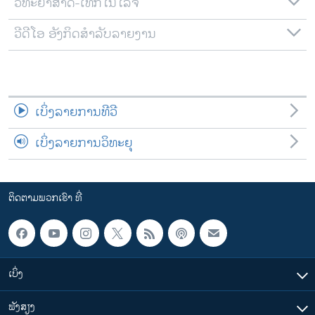
ວິທະຍາສາດ-ເທັກໂນໂລຈີ
ວີດີໂອ ອັງກິດສຳລັບລາຍງານ
ເບິ່ງລາຍການທີວີ
ເບິ່ງລາຍການວິທະຍຸ
ຕິດຕາມພວກເຮົາ ທີ່
ເບິ່ງ
ຟັງສຽງ