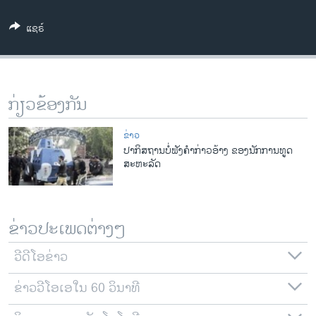
ວິທະຍາສາດ-ເທັກໂນໂລຈີ
ແຊຣ໌
ທຸລະກິດ
ພາສາອັງກິດ
ວີດີໂອ
ກ່ຽວຂ້ອງກັນ
ສຽງ
ຂ່າວ
ລາຍການກະຈາຍສຽງ
ປາກິສຖານບໍ່ຟັງຄໍາກ່າວອ້າງ ຂອງນັກການທູດ
ຕິດຕາມພວກເຮົາ ທີ່
ສະຫະລັດ
ລາຍງານ
ພາສາຕ່າງໆ
ຂ່າວປະເພດຕ່າງໆ
ວີດີໂອຂ່າວ
ຂ່າວວີໂອເອໃນ 60 ວິນາທີ