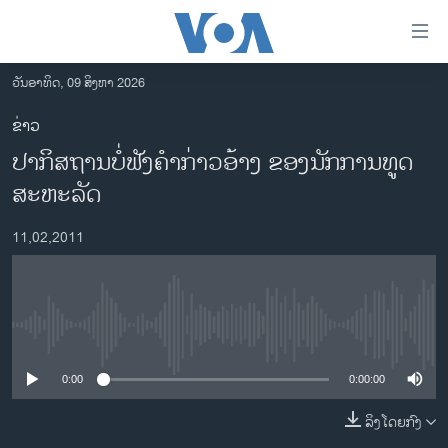
ລິ້ງ
ສຳຫລັບ
ເຂົ້າ
ວັນອາທິດ, 09 ສິງຫາ 2026
ຫາ
ໂຮມເພຈ
ຂ່າວ
ຂ້າມ
ລາວ
ປາກິສຖານບໍ່ຟັງຄໍາກ່າວອ້າງ ຂອງນັກການທູດ
ຂ້າມ
ອາເມຣິກາ
ຂ້າມ
ສະຫະລັດ
ໄປ
ການເລືອກຕັ້ງ ປະທານາທີບໍດີ ສະຫະລັດ 2024
ຫາ
11,02,2011
ຂ່າວ​ຈີນ
ຊອກ
ຄົ້ນ
ໂລກ
ເອເຊຍ
No media source currently available
ອິດສະຫຼະພາບດ້ານການຂ່າວ
0:00
0:00:00
ຊີວິດຊາວລາວ
ລິງໂດຍກົງ
ຊຸມຊົນຊາວລາວ