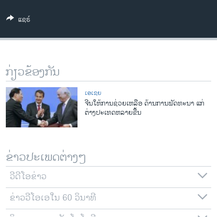
ວິທະຍາສາດ-ເທັກໂນໂລຈີ
ແຊຣ໌
ທຸລະກິດ
ພາສາອັງກິດ
ວີດີໂອ
ກ່ຽວຂ້ອງກັນ
ສຽງ
ເອເຊຍ
ລາຍການກະຈາຍສຽງ
ຈີນໃຫ້ການຊ່ວຍເຫລືອ ດ້ານການພັດທະນາ ແກ່
ຕິດຕາມພວກເຮົາ ທີ່
ຕ່າງປະເທດຫລາຍຂື້ນ
ລາຍງານ
ພາສາຕ່າງໆ
ຂ່າວປະເພດຕ່າງໆ
ວີດີໂອຂ່າວ
ຂ່າວວີໂອເອໃນ 60 ວິນາທີ