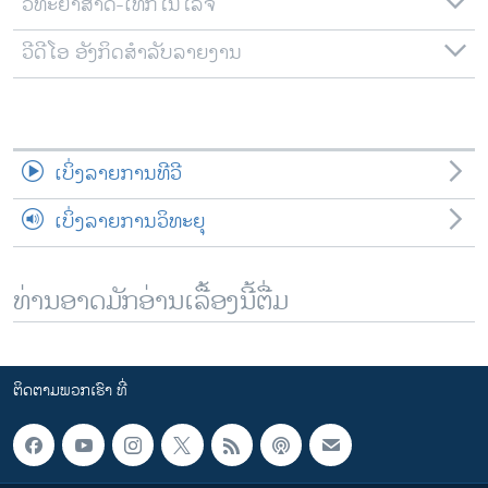
ວິທະຍາສາດ-ເທັກໂນໂລຈີ
ວີດີໂອ ອັງກິດສຳລັບລາຍງານ
ເບິ່ງລາຍການທີວີ
ເບິ່ງລາຍການວິທະຍຸ
ທ່ານອາດມັກອ່ານເລື້ອງນີ້ຕື່ມ
ຕິດຕາມພວກເຮົາ ທີ່