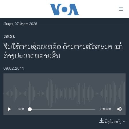
ລິ້ງ
ສຳຫລັບ
ເຂົ້າ
ວັນສຸກ, 07 ສິງຫາ 2026
ຫາ
ໂຮມເພຈ
ເອເຊຍ
ຂ້າມ
ລາວ
ຈີນໃຫ້ການຊ່ວຍເຫລືອ ດ້ານການພັດທະນາ ແກ່
ຂ້າມ
ອາເມຣິກາ
ຂ້າມ
ຕ່າງປະເທດຫລາຍຂື້ນ
ໄປ
ການເລືອກຕັ້ງ ປະທານາທີບໍດີ ສະຫະລັດ 2024
ຫາ
09,02,2011
ຂ່າວ​ຈີນ
ຊອກ
ຄົ້ນ
ໂລກ
ເອເຊຍ
No media source currently available
ອິດສະຫຼະພາບດ້ານການຂ່າວ
0:00
0:00:00
ຊີວິດຊາວລາວ
ລິງໂດຍກົງ
ຊຸມຊົນຊາວລາວ