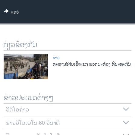
ວິທະຍາສາດ-ເທັກໂນໂລຈີ
ແຊຣ໌
ທຸລະກິດ
ພາສາອັງກິດ
ວີດີໂອ
ກ່ຽວຂ້ອງກັນ
ສຽງ
ຂ່າວ
ລາຍການກະຈາຍສຽງ
ທະຫານອີຈິບເຂົ້າແຍກ ພວກປະທ້ວງ ທີ່ປະທະກັນ
ຕິດຕາມພວກເຮົາ ທີ່
ລາຍງານ
ພາສາຕ່າງໆ
ຂ່າວປະເພດຕ່າງໆ
ວີດີໂອຂ່າວ
ຂ່າວວີໂອເອໃນ 60 ວິນາທີ