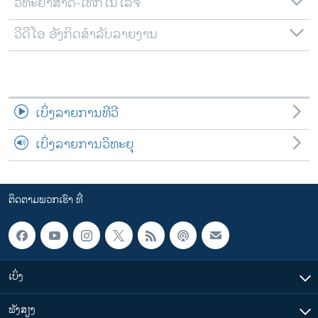
ວິທະຍາສາດ-ເທັກໂນໂລຈີ
ວີດີໂອ ອັງກິດສຳລັບລາຍງານ
ເບິ່ງລາຍການທີວີ
ເບິ່ງລາຍການວິທະຍຸ
ຕິດຕາມພວກເຮົາ ທີ່
ເບິ່ງ
ຟັງສຽງ