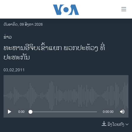
ລິ້ງ
ສຳຫລັບ
ເຂົ້າ
ວັນອາທິດ, 09 ສິງຫາ 2026
ຫາ
ໂຮມເພຈ
ຂ່າວ
ຂ້າມ
ລາວ
ທະຫານອີຈິບເຂົ້າແຍກ ພວກປະທ້ວງ ທີ່
ຂ້າມ
ອາເມຣິກາ
ຂ້າມ
ປະທະກັນ
ໄປ
ການເລືອກຕັ້ງ ປະທານາທີບໍດີ ສະຫະລັດ 2024
ຫາ
03,02,2011
ຂ່າວ​ຈີນ
ຊອກ
ຄົ້ນ
ໂລກ
ເອເຊຍ
No media source currently available
ອິດສະຫຼະພາບດ້ານການຂ່າວ
0:00
0:00:00
ຊີວິດຊາວລາວ
ລິງໂດຍກົງ
ຊຸມຊົນຊາວລາວ