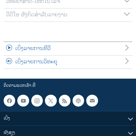
ວິທະຍາສາດ-ເທັກໂນໂລຈີ
ວີດີໂອ ອັງກິດສຳລັບລາຍງານ
ເບິ່ງລາຍການທີວີ
ເບິ່ງລາຍການວິທະຍຸ
ຕິດຕາມພວກເຮົາ ທີ່
ເບິ່ງ
ຟັງສຽງ