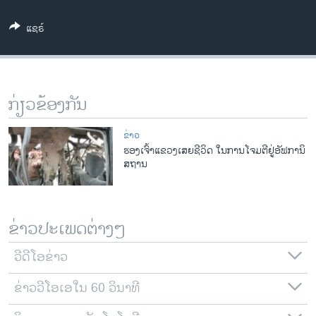
ວິທະຍາສາດ-ເທັກໂນໂລຈີ
ແຊຣ໌
ທຸລະກິດ
ພາສາອັງກິດ
ວີດີໂອ
ກ່ຽວຂ້ອງກັນ
ສຽງ
ຂ່າວ
ລາຍການກະຈາຍສຽງ
ຮອງເຈົ້າແຂວງເສຍຊີວິດ ໃນການໂຈມຕີຢູ່ອັຟການິ
ຕິດຕາມພວກເຮົາ ທີ່
ສຖານ
ລາຍງານ
ພາສາຕ່າງໆ
ຂ່າວປະເພດຕ່າງໆ
ວີດີໂອຂ່າວ
ຂ່າວວີໂອເອໃນ 60 ວິນາທີ