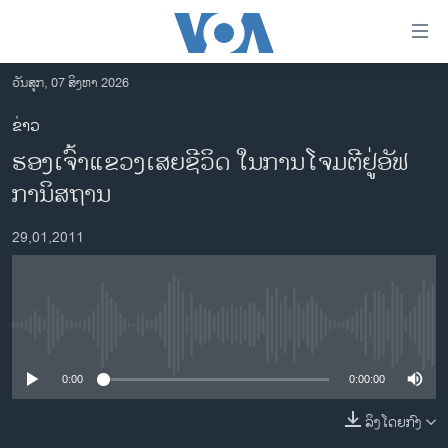
ລິ້ງ
ສຳຫລັບ
ເຂົ້າ
ວັນສຸກ, 07 ສິງຫາ 2026
ຫາ
ໂຮມເພຈ
ຂ່າວ
ຂ້າມ
ລາວ
ຮອງເຈົ້າແຂວງເສຍຊີວິດ ໃນການໂຈມຕີຢູ່ອັຟ
ຂ້າມ
ອາເມຣິກາ
ຂ້າມ
ການິສຖານ
ໄປ
ການເລືອກຕັ້ງ ປະທານາທີບໍດີ ສະຫະລັດ 2024
ຫາ
29,01,2011
ຂ່າວ​ຈີນ
ຊອກ
ຄົ້ນ
ໂລກ
ເອເຊຍ
No media source currently available
ອິດສະຫຼະພາບດ້ານການຂ່າວ
0:00
0:00:00
ຊີວິດຊາວລາວ
ລິງໂດຍກົງ
ຊຸມຊົນຊາວລາວ