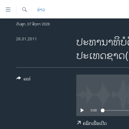
ລິ້ງ
ຂ່າວ
ສຳຫລັບ
ເຂົ້າ
ຄົ້ນຫາ
ວັນສຸກ, 07 ສິງຫາ 2026
ໂຮມເພຈ
ຫາ
ລາວ
ປະທານາທິບໍ
26,01,2011
ຂ້າມ
ຂ້າມ
ອາເມຣິກາ
ປະເທດຊາດ(ເບ
ຂ້າມ
ການເລືອກຕັ້ງ ປະທານາທີບໍດີ ສະຫະລັດ
ໄປ
2024
ຫາ
ຂ່າວ​ຈີນ
ຊອກ
ແຊຣ໌
ຄົ້ນ
ໂລກ
ເອເຊຍ
ອິດສະຫຼະພາບດ້ານການຂ່າວ
0:00
ຊີວິດຊາວລາວ
ຄລິກເພື່ອເປີດ
ຊຸມຊົນຊາວລາວ