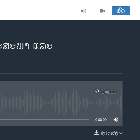
ສົດ
ຖະສະພາ ແລະ
EMBED
ble
0:00:00
ລິງໂດຍກົງ
EMBED