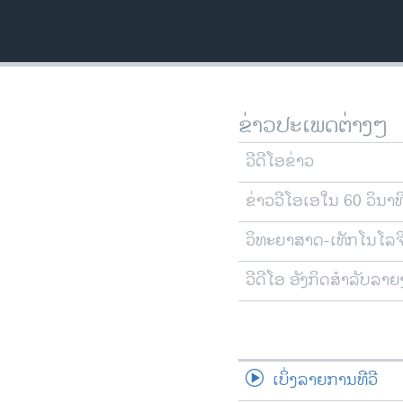
ວິທະຍາສາດ-ເທັກໂນໂລຈີ
ທຸລະກິດ
ພາສາອັງກິດ
ວີດີໂອ
ຂ່າວປະເພດຕ່າງໆ
ສຽງ
ວີດີໂອຂ່າວ
ລາຍການກະຈາຍສຽງ
ຂ່າວວີໂອເອໃນ 60 ວິນາທ
ລາຍງານ
ວິທະຍາສາດ-ເທັກໂນໂລຈ
ວີດີໂອ ອັງກິດສຳລັບລາ
ເບິ່ງລາຍການທີວີ