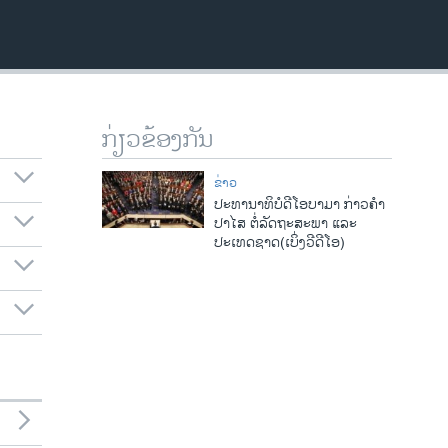
ກ່ຽວຂ້ອງກັນ
ຂ່າວ
ປະທານາທິບໍດີໂອບາມາ ກ່າວຄໍາ
ປາໄສ ຕໍ່ລັດຖະສະພາ ແລະ
ປະເທດຊາດ(ເບິ່ງວີດີໂອ)