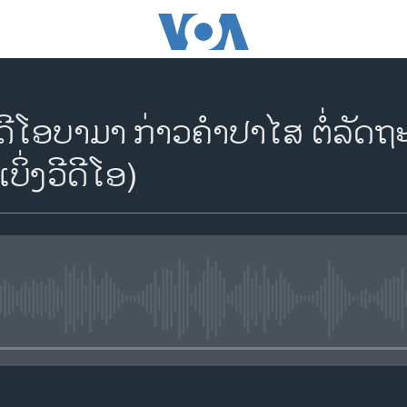
ດີໂອບາມາ ກ່າວຄໍາປາໄສ ຕໍ່ລັດ
ິ່ງວີດີໂອ)
No media source currently availa