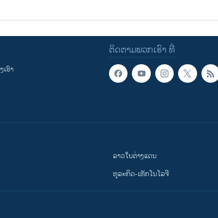
ຕິດຕາມພວກເຮົາ ທີ່
ເຮົາ
ລາວໃນຕ່າງແດນ
ທຸລະກິດ-ເທັກໂນໂລຈີ