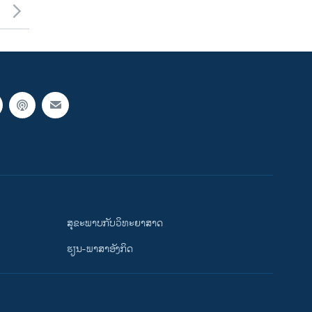
ສຸຂະພາບກັບວິທະຍາສາດ
ຮຽນ-ພາສາອັງກິດ