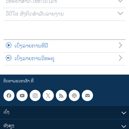
ວິທະຍາສາດ-ເທັກໂນໂລຈີ
ວີດີໂອ ອັງກິດສຳລັບລາຍງານ
ເບິ່ງລາຍການທີວີ
ເບິ່ງລາຍການວິທະຍຸ
ຕິດຕາມພວກເຮົາ ທີ່
ເບິ່ງ
ຟັງສຽງ