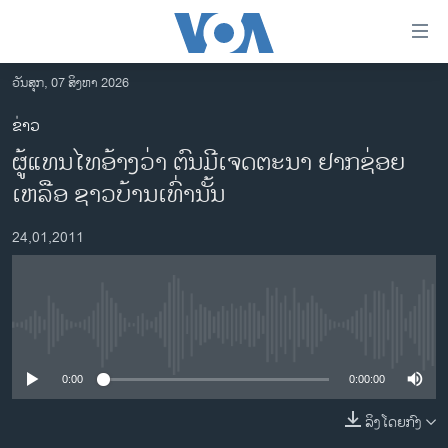
ລິ້ງ
ສຳຫລັບ
ເຂົ້າ
ວັນສຸກ, 07 ສິງຫາ 2026
ຫາ
ໂຮມເພຈ
ຂ່າວ
ຂ້າມ
ລາວ
ຜູ້ແທນໄທອ້າງວ່າ ຕົນມີເຈດຕະນາ ຢາກຊ່ອຍ
ຂ້າມ
ອາເມຣິກາ
ຂ້າມ
ເຫລືອ ຊາວບ້ານເທົ່ານັ້ນ
ໄປ
ການເລືອກຕັ້ງ ປະທານາທີບໍດີ ສະຫະລັດ 2024
ຫາ
24,01,2011
ຂ່າວ​ຈີນ
ຊອກ
ຄົ້ນ
ໂລກ
ເອເຊຍ
No media source currently available
ອິດສະຫຼະພາບດ້ານການຂ່າວ
0:00
0:00:00
ຊີວິດຊາວລາວ
ລິງໂດຍກົງ
ຊຸມຊົນຊາວລາວ