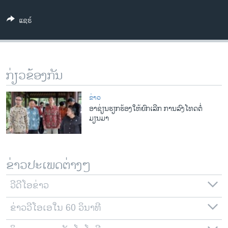
ວິທະຍາສາດ-ເທັກໂນໂລຈີ
ແຊຣ໌
ທຸລະກິດ
ພາສາອັງກິດ
ວີດີໂອ
ກ່ຽວຂ້ອງກັນ
ສຽງ
ຂ່າວ
ລາຍການກະຈາຍສຽງ
ອາຊ່ຽນຮຽກຮ້ອງໃຫ້ຍົກເລີກ ການລົງໂທດຕໍ່
ຕິດຕາມພວກເຮົາ ທີ່
ມຽນມາ
ລາຍງານ
ພາສາຕ່າງໆ
ຂ່າວປະເພດຕ່າງໆ
ວີດີໂອຂ່າວ
ຂ່າວວີໂອເອໃນ 60 ວິນາທີ