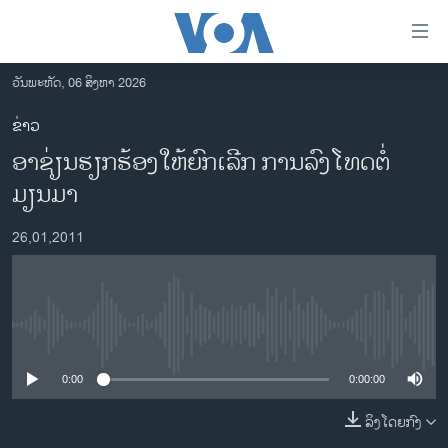
ລິ້ງ
ສຳຫລັບ
ເຂົ້າ
ວັນພະຫັດ, 06 ສິງຫາ 2026
ຫາ
ໂຮມເພຈ
ຂ່າວ
ຂ້າມ
ລາວ
ອາຊ່ຽນຮຽກຮ້ອງໃຫ້ຍົກເລີກ ການລົງໂທດຕໍ່
ຂ້າມ
ອາເມຣິກາ
ຂ້າມ
ມຽນມາ
ໄປ
ການເລືອກຕັ້ງ ປະທານາທີບໍດີ ສະຫະລັດ 2024
ຫາ
26,01,2011
ຂ່າວ​ຈີນ
ຊອກ
ຄົ້ນ
ໂລກ
ເອເຊຍ
No media source currently available
ອິດສະຫຼະພາບດ້ານການຂ່າວ
0:00
0:00:00
ຊີວິດຊາວລາວ
ລິງໂດຍກົງ
ຊຸມຊົນຊາວລາວ