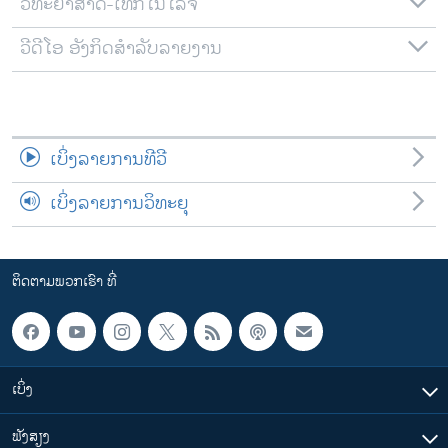
ວິທະຍາສາດ-ເທັກໂນໂລຈີ
ວີດີໂອ ອັງກິດສຳລັບລາຍງານ
ເບິ່ງລາຍການທີວີ
ເບິ່ງລາຍການວິທະຍຸ
ຕິດຕາມພວກເຮົາ ທີ່
ເບິ່ງ
ຟັງສຽງ