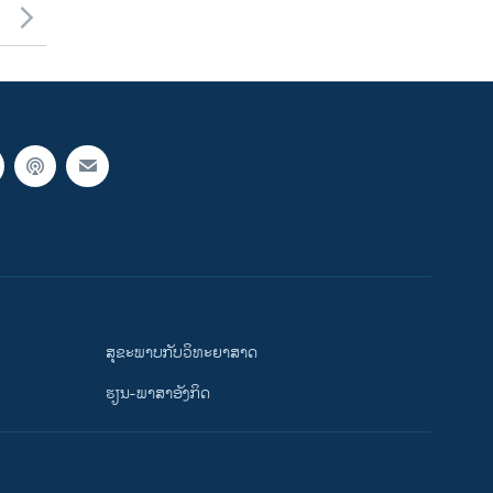
ສຸຂະພາບກັບວິທະຍາສາດ
ຮຽນ-ພາສາອັງກິດ