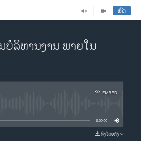
ສົດ
ານບໍລິຫານງານ ພາຍໃນ
EMBED
ble
0:00:00
ລິງໂດຍກົງ
EMBED