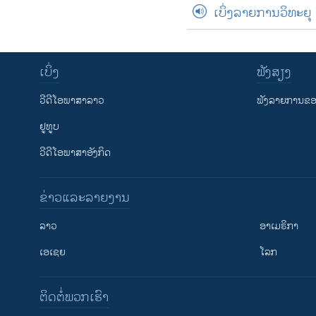
ເບິ່ງລາຍການວິທະຍຸ
ເບິ່ງ
ຟັງສຽງ
ວີດີໂອພາສາລາວ
ຟັງລາຍການຂອງ
ຢູທູບ
ວີດີໂອພາສາອັງກິດ
ຂ່າວແລະລາຍງານ
ລາວ
ອາເມຣິກາ
ເອເຊຍ
ໂລກ
ຕິດຕໍ່ພວກເຮົາ