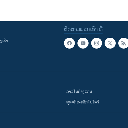
ຕິດຕາມພວກເຮົາ ທີ່
ເຮົາ
ລາວໃນຕ່າງແດນ
ທຸລະກິດ-ເທັກໂນໂລຈີ