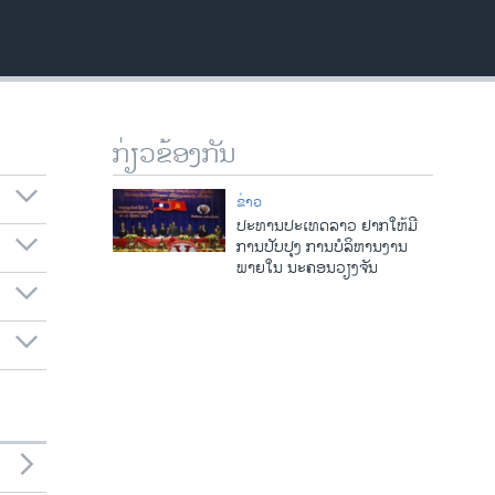
ກ່ຽວຂ້ອງກັນ
ຂ່າວ
ປະທານປະເທດລາວ ຢາກໃຫ້ມີ
ການປັບປຸງ ການບໍລິຫານງານ
ພາຍໃນ ນະຄອນວຽງຈັນ