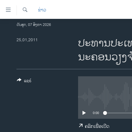
ລິ້ງ
ຂ່າວ
ສຳຫລັບ
ເຂົ້າ
ຄົ້ນຫາ
ວັນສຸກ, 07 ສິງຫາ 2026
ໂຮມເພຈ
ຫາ
ລາວ
ປະທານປະເທດ
25,01,2011
ຂ້າມ
ຂ້າມ
ອາເມຣິກາ
ນະຄອນວຽງຈ
ຂ້າມ
ການເລືອກຕັ້ງ ປະທານາທີບໍດີ ສະຫະລັດ
ໄປ
2024
ຫາ
ຂ່າວ​ຈີນ
ຊອກ
ແຊຣ໌
ຄົ້ນ
ໂລກ
ເອເຊຍ
ອິດສະຫຼະພາບດ້ານການຂ່າວ
0:00
ຊີວິດຊາວລາວ
ຄລິກເພື່ອເປີດ
ຊຸມຊົນຊາວລາວ