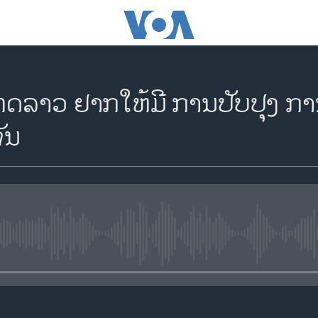
ລາວ ຢາກໃຫ້ມີ ການປັບປຸງ ກ
ັນ
No media source currently availa