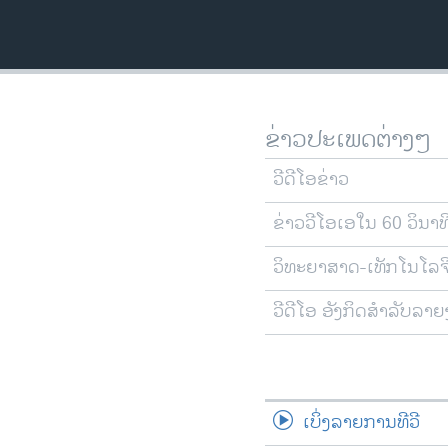
ວິທະຍາສາດ-ເທັກໂນໂລຈີ
ທຸລະກິດ
ພາສາອັງກິດ
ວີດີໂອ
ຂ່າວປະເພດຕ່າງໆ
ສຽງ
ວີດີໂອຂ່າວ
ລາຍການກະຈາຍສຽງ
ຂ່າວວີໂອເອໃນ 60 ວິນາທ
ລາຍງານ
ວິທະຍາສາດ-ເທັກໂນໂລຈ
ວີດີໂອ ອັງກິດສຳລັບລາ
ເບິ່ງລາຍການທີວີ