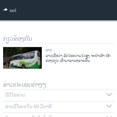
ວິທະຍາສາດ-ເທັກໂນໂລຈີ
ແຊຣ໌
ທຸລະກິດ
ພາສາອັງກິດ
ວີດີໂອ
ກ່ຽວຂ້ອງກັນ
ສຽງ
ລາວ
ລາຍການກະຈາຍສຽງ
ລາວເຊື່ອວ່າ ລົດໄຟຄວາມໄວສູງ ຈະນຳເອົາ ນັກ
ຕິດຕາມພວກເຮົາ ທີ່
ທ່ອງທ່ຽວ ເຂົ້າມາລາວຫລາຍຂຶ້ນ
ລາຍງານ
ພາສາຕ່າງໆ
ຂ່າວປະເພດຕ່າງໆ
ວີດີໂອຂ່າວ
ຂ່າວວີໂອເອໃນ 60 ວິນາທີ