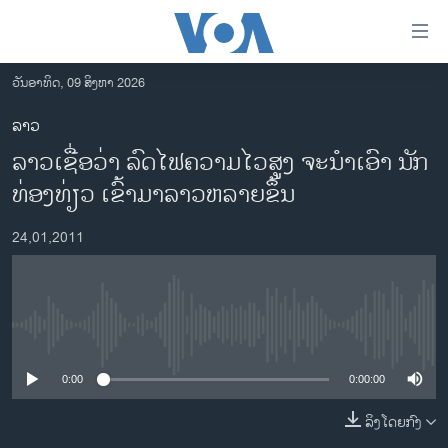
ລິ້ງ
ສຳຫລັບ
ເຂົ້າ
ວັນອາທິດ, 09 ສິງຫາ 2026
ຫາ
ໂຮມເພຈ
ລາວ
ຂ້າມ
ລາວ
ລາວເຊື່ອວ່າ ລົດໄຟຄວາມໄວສູງ ຈະນຳເອົາ ນັກ
ຂ້າມ
ອາເມຣິກາ
ຂ້າມ
ທ່ອງທ່ຽວ ເຂົ້າມາລາວຫລາຍຂຶ້ນ
ໄປ
ການເລືອກຕັ້ງ ປະທານາທີບໍດີ ສະຫະລັດ 2024
ຫາ
24,01,2011
ຂ່າວ​ຈີນ
ຊອກ
ຄົ້ນ
ໂລກ
ເອເຊຍ
No media source currently available
ອິດສະຫຼະພາບດ້ານການຂ່າວ
0:00
0:00:00
ຊີວິດຊາວລາວ
ລິງໂດຍກົງ
ຊຸມຊົນຊາວລາວ