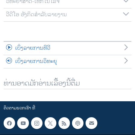
ວິທະຍາສາດ-ເທັກໂນໂລຈີ
ວີດີໂອ ອັງກິດສຳລັບລາຍງານ
ເບິ່ງລາຍການທີວີ
ເບິ່ງລາຍການວິທະຍຸ
ທ່ານອາດມັກອ່ານເລື້ອງນີ້ຕື່ມ
ຕິດຕາມພວກເຮົາ ທີ່