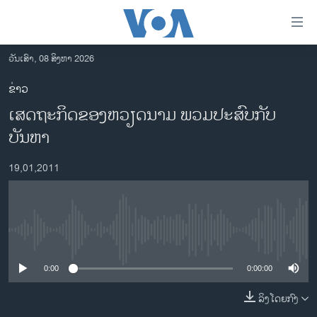
ລິ້ງ
ສຳຫລັບ
ເຂົ້າ
ວັນເສົາ, 08 ສິງຫາ 2026
ຫາ
ໂຮມເພຈ
ຂ່າວ
ຂ້າມ
ລາວ
ເສດຖະກິດຂອງຫວຽດນາມ ພວມປະສົບກັບ
ຂ້າມ
ອາເມຣິກາ
ຂ້າມ
ບັນຫາ
ໄປ
ການເລືອກຕັ້ງ ປະທານາທີບໍດີ ສະຫະລັດ 2024
ຫາ
19,01,2011
ຂ່າວ​ຈີນ
ຊອກ
ຄົ້ນ
ໂລກ
ເອເຊຍ
No media source currently available
ອິດສະຫຼະພາບດ້ານການຂ່າວ
0:00
0:00:00
ຊີວິດຊາວລາວ
ລິງໂດຍກົງ
ຊຸມຊົນຊາວລາວ