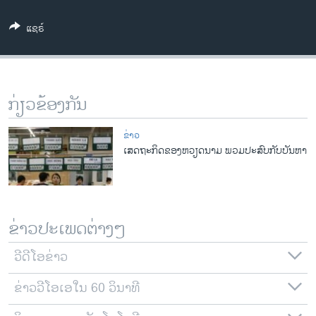
ວິທະຍາສາດ-ເທັກໂນໂລຈີ
ແຊຣ໌
ທຸລະກິດ
ພາສາອັງກິດ
ວີດີໂອ
ກ່ຽວຂ້ອງກັນ
ສຽງ
ຂ່າວ
ລາຍການກະຈາຍສຽງ
ເສດຖະກິດຂອງຫວຽດນາມ ພວມປະສົບກັບບັນຫາ
ຕິດຕາມພວກເຮົາ ທີ່
ລາຍງານ
ພາສາຕ່າງໆ
ຂ່າວປະເພດຕ່າງໆ
ວີດີໂອຂ່າວ
ຂ່າວວີໂອເອໃນ 60 ວິນາທີ