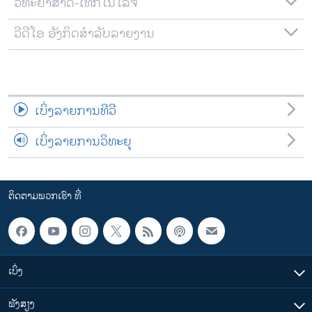
ວິທະຍາສາດ-ເທັກໂນໂລຈີ
ວີດີໂອ ອັງກິດສຳລັບລາຍງານ
ເບິ່ງລາຍການທີວີ
ເບິ່ງລາຍການວິທະຍຸ
ຕິດຕາມພວກເຮົາ ທີ່
ເບິ່ງ
ຟັງສຽງ