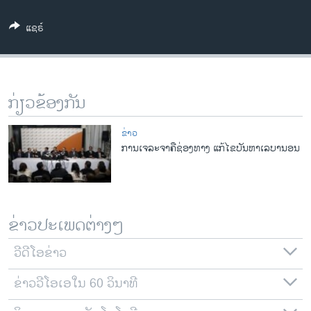
ວິທະຍາສາດ-ເທັກໂນໂລຈີ
ແຊຣ໌
ທຸລະກິດ
ພາສາອັງກິດ
ວີດີໂອ
ກ່ຽວຂ້ອງກັນ
ສຽງ
ຂ່າວ
ລາຍການກະຈາຍສຽງ
ການເຈລະຈາຄືຊ່ອງທາງ ແກ້ໄຂບັນຫາເລບານອນ
ຕິດຕາມພວກເຮົາ ທີ່
ລາຍງານ
ພາສາຕ່າງໆ
ຂ່າວປະເພດຕ່າງໆ
ວີດີໂອຂ່າວ
ຂ່າວວີໂອເອໃນ 60 ວິນາທີ