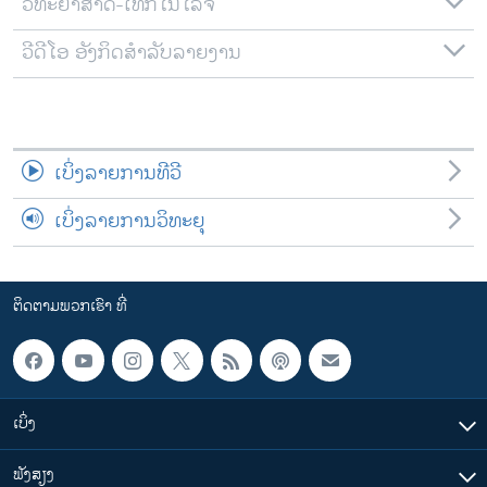
ວິທະຍາສາດ-ເທັກໂນໂລຈີ
ວີດີໂອ ອັງກິດສຳລັບລາຍງານ
ເບິ່ງລາຍການທີວີ
ເບິ່ງລາຍການວິທະຍຸ
ຕິດຕາມພວກເຮົາ ທີ່
ເບິ່ງ
ຟັງສຽງ