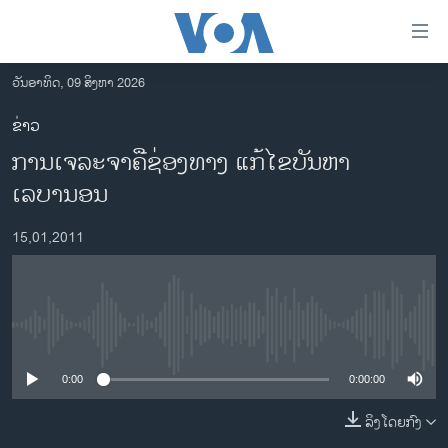
ລິ້ງ
ສຳຫລັບ
ເຂົ້າ
ວັນອາທິດ, 09 ສິງຫາ 2026
ຫາ
ໂຮມເພຈ
ຂ່າວ
ຂ້າມ
ລາວ
ການເຈລະຈາຄືຊ່ອງທາງ ແກ້ໄຂບັນຫາ
ຂ້າມ
ອາເມຣິກາ
ຂ້າມ
ເລບານອນ
ໄປ
ການເລືອກຕັ້ງ ປະທານາທີບໍດີ ສະຫະລັດ 2024
ຫາ
15,01,2011
ຂ່າວ​ຈີນ
ຊອກ
ຄົ້ນ
ໂລກ
ເອເຊຍ
No media source currently available
ອິດສະຫຼະພາບດ້ານການຂ່າວ
0:00
0:00:00
ຊີວິດຊາວລາວ
ລິງໂດຍກົງ
ຊຸມຊົນຊາວລາວ