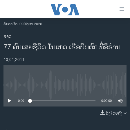
ລິ້ງ
ສຳຫລັບ
ເຂົ້າ
ວັນອາທິດ, 09 ສິງຫາ 2026
ຫາ
ໂຮມເພຈ
ຂ່າວ
ຂ້າມ
ລາວ
77 ຄົນເສຍຊີວິດ ໃນເຫດ ເຮືອບິນຕົກ ທີ່ອິຣ່ານ
ຂ້າມ
ອາເມຣິກາ
ຂ້າມ
10,01,2011
ໄປ
ການເລືອກຕັ້ງ ປະທານາທີບໍດີ ສະຫະລັດ 2024
ຫາ
ຂ່າວ​ຈີນ
ຊອກ
ຄົ້ນ
ໂລກ
No media source currently available
ເອເຊຍ
0:00
0:00:00
ອິດສະຫຼະພາບດ້ານການຂ່າວ
ຊີວິດຊາວລາວ
ລິງໂດຍກົງ
ຊຸມຊົນຊາວລາວ