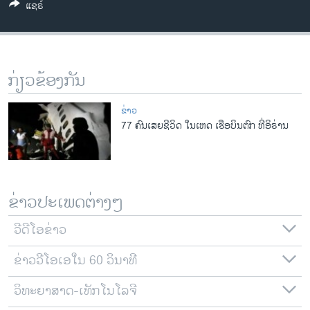
ແຊຣ໌
ວິທະຍາສາດ-ເທັກໂນໂລຈີ
ທຸລະກິດ
ພາສາອັງກິດ
ກ່ຽວຂ້ອງກັນ
ວີດີໂອ
ສຽງ
ຂ່າວ
77 ຄົນເສຍຊີວິດ ໃນເຫດ ເຮືອບິນຕົກ ທີ່ອິຣ່ານ
ລາຍການກະຈາຍສຽງ
ຕິດຕາມພວກເຮົາ ທີ່
ລາຍງານ
ຂ່າວປະເພດຕ່າງໆ
ພາສາຕ່າງໆ
ວີດີໂອຂ່າວ
ຂ່າວວີໂອເອໃນ 60 ວິນາທີ
ວິທະຍາສາດ-ເທັກໂນໂລຈີ