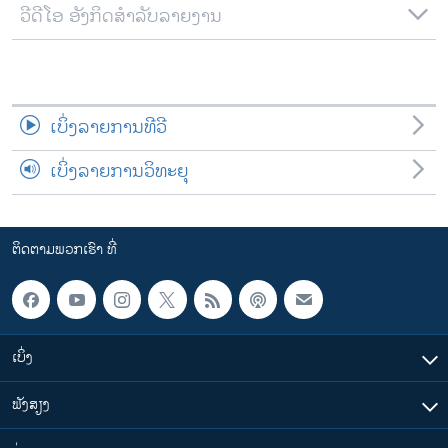
ວີດີໂອ ອັງກິດສຳລັບລາຍງານ
ເບິ່ງລາຍການທີວີ
ເບິ່ງລາຍການວິທະຍຸ
ຕິດຕາມພວກເຮົາ ທີ່
ເບິ່ງ
ຟັງສຽງ